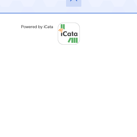
このペ
ージの
先頭へ
Powered by iCata