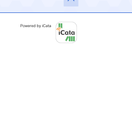
このペ
ージの
先頭へ
Powered by iCata