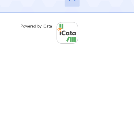
このペ
ージの
先頭へ
Powered by iCata