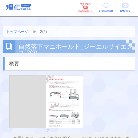
ご利用上の
お問い合せ
注意
トップページ
2(2)
自然落下マニホールド_ジーエルサイエン
ス 2(2)
概要
2