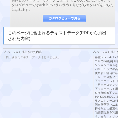
お探しのページは「カタログビュー」でごらんいただけます。カ
タログビューではweb上でパラパラめくりながらカタログをごらん
になれます。
このページに含まれるテキストデータ(PDFから抽出
された内容)
左ページから抽出された内容
右ページから抽出
抽出されたテキストデータはありません。
各種トレー4mLバ
コ用の3種類を用
ンションパネルを
バリーチップの高
使用する場合に必
トレーナス型フラス
下マニホールド1台5
ド用エクステンション
下マニホールド用4m
SPE自然落下マニ
5043320,300
ラスコトレー1台50
例自然落下マニホ
行うために最適化
毛細管現象を利用
す。また、オプシ