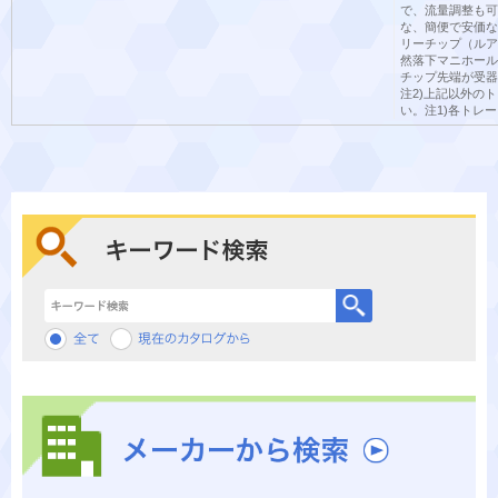
で、流量調整も可
な、簡便で安価な
リーチップ（ルア
然落下マニホール
チップ先端が受器
注2)上記以外の
い。注1)各トレ
キーワード検索