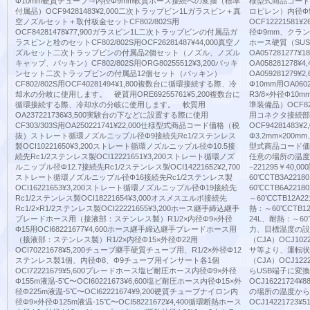
Φ10mm硬質チューブ⇒内径Φ9mm軟質ホース接続への変換（標準
様型式商品コード
付属品）OCF94281483¥2,000二次トラップビン1Lガラスビン＋真
ロピレン）内径Φ9
空ノズルセット＋取付板金セットCF802/802S用
OCF1222158
OCF84281478¥77,900ガラスビン1L二次トラップビンの付属品ガ
径Φ9mm、クランプ×
ラスビンと栓のセットCF802/802S用OCF26281487¥44,000真空ノ
ホース硬質（SUS
ズルセット二次トラップビンの付属品2個セット（ノズル、ノズル
OA05728127
キャップ、パッキン）CF802/802S用ORG80255512¥3,200パッキ
OA05828127
ンセット二次トラップビンの付属品12個セット（パッキン）
OA05928127
CF802/802S用OCF40281494¥1,800複数台に循環接続する際、冷
Φ10mm用OA06
却水の分岐に使用します。 硬質用ORE69255761¥5,200複数台に
R3/8×外径Φ10m
循環接続する際、冷却水の分岐に使用します。 軟質用
準装備品）OCF82
OA237221736¥3,500実験台の下などに設置する際に使用
用コネクタ接続部
CF303/303S用OA250221741¥22,000仕様型式商品コード価格（税
OCF9428148
抜）ストレート循環ノズルニップル径Φ9接続先Rc1/2ステンレス
Φ3.2mm×200mm
製OCI10221650¥3,200ストレート循環ノズルニップル径Φ10.5接
型式商品コード価
続先Rc1/2ステンレス製OCI12221651¥3,200ストレート循環ノズ
任意の場所の温度
ルニップル径Φ12.7接続先Rc1/2ステンレス製OCI14221652¥2,700
−221295￥40,
ストレート循環ノズルニップル径Φ16接続先Rc1/2ステンレス製
60℃CTB3A221
OCI16221653¥3,200ストレート循環ノズルニップル径Φ19接続先
60℃CTB6A221
Rc1/2ステンレス製OCI18221654¥3,000オスメスエルボ接続先
～60℃CTB12A2
Rc1/2×R1/2ステンレス製OCI22221655¥3,200ホース継⼿締込継⼿
熱：～60℃CTB12
ブレードホース⽤（接液部：ステンレス製）R1/2×内径Φ9×外径
24L、耐熱：～60℃
Φ15⽤OCI68221677¥4,600ホース継⼿締込継⼿ブレードホース⽤
力、目標温度の設
（接液部：ステンレス製）R1/2×内径Φ15×外径Φ22⽤
（CJA）OCJ10
OCI70221678¥5,200チューブ継手硬質チューブ⽤、R1/2×外径Φ12
サ等より、運転状
ステンレス製1個、内径Φ8、Φ9チューブ⽤インサート各1個
（CJA）OCJ122
OCI72221679¥5,600ブレードホース塩ビ耐圧ホース内径Φ9×外径
らUSB端子に変
Φ155m液温-5℃〜OCI60221673¥6,600塩ビ耐圧ホース内径Φ15×外
OCJ1622172
径Φ225m液温-5℃〜OCI62221674¥9,200硬質チューブナイロン内
の場所の温度から
径Φ9×外径Φ125m液温-15℃〜OCI58221672¥4,400循環断熱ホース
OCJ14221723¥51