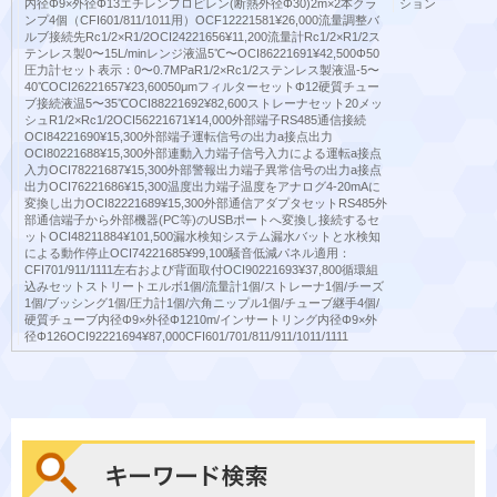
内径Φ9×外径Φ13エチレンプロピレン(断熱外径Φ30)2m×2本クラ
ション
ンプ4個（CFI601/811/1011⽤）OCF12221581¥26,000流量調整バ
ルブ接続先Rc1/2×R1/2OCI24221656¥11,200流量計Rc1/2×R1/2ス
テンレス製0〜15L/minレンジ液温5℃〜OCI86221691¥42,500Φ50
圧⼒計セット表⽰：0〜0.7MPaR1/2×Rc1/2ステンレス製液温-5〜
40℃OCI26221657¥23,60050μmフィルターセットΦ12硬質チュー
ブ接続液温5〜35℃OCI88221692¥82,600ストレーナセット20メッ
シュR1/2×Rc1/2OCI56221671¥14,000外部端子RS485通信接続
OCI84221690¥15,300外部端子運転信号の出⼒a接点出⼒
OCI80221688¥15,300外部連動⼊⼒端⼦信号⼊⼒による運転a接点
⼊⼒OCI78221687¥15,300外部警報出⼒端⼦異常信号の出⼒a接点
出⼒OCI76221686¥15,300温度出⼒端⼦温度をアナログ4-20mAに
変換し出⼒OCI82221689¥15,300外部通信アダプタセットRS485外
部通信端⼦から外部機器(PC等)のUSBポートへ変換し接続するセ
ットOCI48211884¥101,500漏⽔検知システム漏⽔バットと⽔検知
による動作停⽌OCI74221685¥99,100騒⾳低減パネル適⽤：
CFI701/911/1111左右および背⾯取付OCI90221693¥37,800循環組
込みセットストリートエルボ1個/流量計1個/ストレーナ1個/チーズ
1個/ブッシング1個/圧⼒計1個/六⾓ニップル1個/チューブ継⼿4個/
硬質チューブ内径Φ9×外径Φ1210m/インサートリング内径Φ9×外
径Φ126OCI92221694¥87,000CFI601/701/811/911/1011/1111