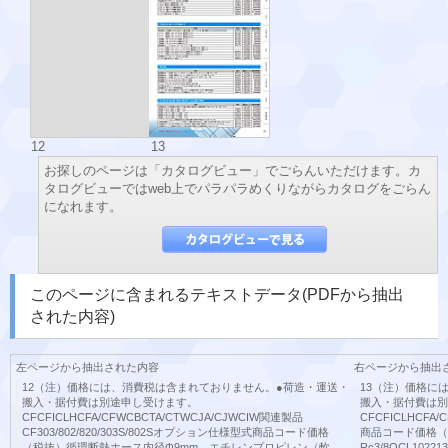
12
13
お探しのページは「カタログビュー」でごらんいただけます。カ
タログビューではweb上でパラパラめくりながらカタログをごらん
になれます。
このページに含まれるテキストデータ(PDFから抽出
された内容)
左ページから抽出された内容
右ページから抽出
12（注）価格には、消費税は含まれておりません。●荷造・運送・
13（注）価格に
搬入・据付費は別途申し受けます。
搬入・据付費は別
CFCFICLHCFA/CFWCBCTA/CTWCJA/CJWCIW関連製品
CFCFICLHCFA
CF303/802/820/303S/802Sオプション仕様型式商品コード価格
商品コード価格（
（税抜）循環断熱ホース内径Φ9mm、エチレンプロピレン（軟
Rc3/8OCL102