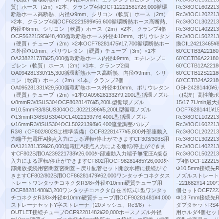
質）ホース（2m）×2本、クランプ4個OCF12221581¥26,000循環
Rc3/8OCL602
断熱ホース高断熱、内径Φ9mm、シリコン（軟質）ホース（2m）
Rc3/8OCL2022
×2本、クランプ4個OCF62221599¥56,600循環断熱ホース高断熱、
Rc3/8OCL3022
内径Φ6mm、シリコン（軟質）ホース（2m）×2本、クランプ4個
Rc3/8OCL4022
OCF56221595¥48,400循環断熱ホース外径Φ10mm、ポリウレタン
Rc3/8OCL502
（硬質）チューブ（2m）×2本OCF78281475¥17,700循環断熱ホー
換OIL24213465
ス外径Φ10mm、ポリウレタン（硬質）チューブ（3m）×1本
60℃CTB3A2218
OA238221737¥25,000循環断熱ホース内径Φ9mm、エチレンプロ
60℃CTB6A2218
ピレン（軟質）ホース（2m）×1本、クランプ2個
60℃CTB12A221
OA094281330¥15,300循環断熱ホース高断熱、内径Φ9mm、シリ
60℃CTB12S221
コン（軟質）ホース（2m）×1本、クランプ2個
60℃CTB24A22
OA095281331¥29,500循環断熱ホース外径Φ10mm、ポリウレタン
OBH24281440¥
（硬質）チューブ（2m）×1本OA096281332¥9,200L型循環ノズル
（税抜）高性能ポ
Φ8mmR3/8SUS304OCF80281476¥5,200L型循環ノズル
15/17.7L/min最
Φ10.5mmR3/8SUS304OCL30221396¥5,200L型循環ノズル
OCF76281441
Φ13mmR3/8SUS304OCL40221397¥6,400L型循環ノズル
Rc3/8OCL102
Φ16mmR3/8SUS304OCL50221398¥6,400流量調整バルブ
Rc3/8OCL602
R3/8（CF802/802Sは標準装備）OCF82281477¥5,800外部連動入
Rc3/8OCL2022
力端子無電圧A接点入力による運転/停止ができますCF303/303S用
Rc3/8OCL3022
OA121281359¥26,000無電圧A接点入力による運転/停止ができま
Rc3/8OCL4022
すCF802S用OA239221738¥26,000外部連動入力端子無電圧A接点
Rc3/8OCL502
入力による運転/停止ができますCF802用OCF98281485¥26,000外
プ4個OCF1222
部開放接続用密閉蓋密閉蓋＋戻り配管セット開放水槽に接続がで
Φ10.5mm接続先R
きますCF802/802S用OCF86281479¥62,000ワンタッチコネクタス
ノズルストレートΦ
トレートワンタッチコネクタR3/8×外径Φ10mm硬質チューブ用
−221682¥14,
OCF88281480¥3,200ワンタッチコネクタ自在回転式L型ワンタッ
個セットOCF722
チコネクタR3/8×外径Φ10mm硬質チューブ用OCF90281481¥4,000
Φ13.7mm接続先R
ストレーナセットY字ストレーナ（20メッシュ、Rc3/8）＋
ダプタセットRS485
OUTLET接続チューブOCF92281482¥20,000ホースノズル外径
用ホルダ4個セットOBH