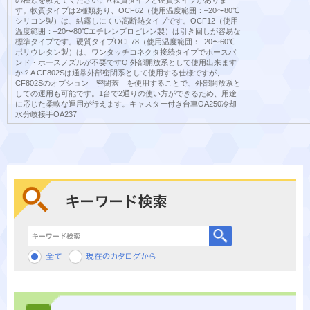
す。軟質タイプは2種類あり、OCF62（使用温度範囲：‒20〜80℃
シリコン製）は、結露しにくい高断熱タイプです。OCF12（使用
温度範囲：‒20〜80℃エチレンプロピレン製）は引き回しが容易な
標準タイプです。硬質タイプOCF78（使用温度範囲：‒20〜60℃
ポリウレタン製）は、ワンタッチコネクタ接続タイプでホースバ
ンド・ホースノズルが不要ですQ 外部開放系として使用出来ます
か？A CF802Sは通常外部密閉系として使用する仕様ですが、
CF802Sのオプション「密閉蓋」を使用することで、外部開放系と
しての運用も可能です。1台で2通りの使い方ができるため、用途
に応じた柔軟な運用が行えます。キャスター付き台車OA250冷却
水分岐接手OA237
キーワード検索