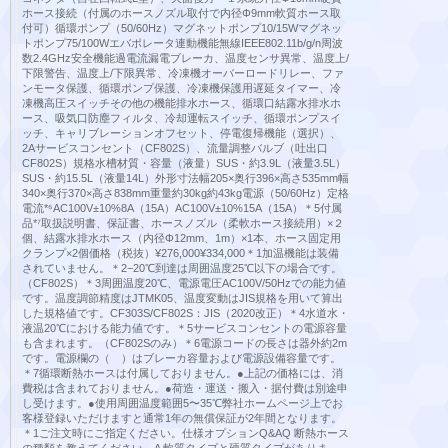
ホース接続（付属のホースノズル取付で内径Φ9mm軟質ホース取
付可）循環ポンプ（50/60Hz）マグネットポンプ10/15Wマグネッ
トポンプ75/100Wエバポレータ連動機能無線IEEE802.11b/g/n周波
数2.4GHz安全機能過電流漏電ブレーカ、温度センサ異常、温度上/
下限警告、温度上/下限異常、冷凍機オーバーロードリレー、ファ
ンモータ保護、循環ポンプ保護、冷凍機保護用遅延タイマー、冷
凍機高圧スイッチその他の機能排水ホース、循環口結露水排水ホ
ース、吸気口防塵フィルタ、冷却運転スイッチ、循環ポンプスイ
ッチ、キャリブレーションオフセット、停電復帰機能（選択）、
2Aサービスコンセント（CF802S）、流量調整バルブ（吐出口
CF802S）規格水槽材質・容量（液量）SUS・約3.9L（液量3.5L）
SUS・約15.5L（液量14L）外形寸法幅205×奥行396×高さ535mm幅
340×奥行370×高さ838mm重量約30kg約43kg電源（50/60Hz）定格
電流*⁶AC100V±10%8A（15A）AC100V±10%15A（15A）＊5付属
品*⁷取扱説明書、保証書、ホースノズル（柔軟ホース接続用）×２
個、結露水排水ホース（内径Φ12mm、1m）×1本、ホース固定用
クランプ×2個価格（税抜）¥276,000¥334,000＊1加温機能は装備
されていません。＊2−20℃到達は周囲温度25℃以下の場合です。
（CF802S）＊3周囲温度20℃、電源電圧AC100V/50Hzでの能力値
です。温度調節精度はJTMK05、温度変動はJIS規格を用いて算出
した規格値です。CF303S/CF802S：JIS（2020改正）＊4水道水・
液温20℃における能力値です。＊5サービスコンセントの電源容量
も含まれます。（CF802Sのみ）＊6電源コードの長さは器外約2m
です。電源欄の（ ）はブレーカ容量および電源設備容量です。
＊7循環断熱ホースは付属しておりません。●上記の価格には、消
費税は含まれておりません。●荷造・運送・搬入・据付費は別途申
し受けます。●使用周囲温度範囲5〜35℃弊社ホームページ上でお
客様登録いただけますと通常1年の無償保証が2年間となります。
＊1ご注文時にご指定ください。仕様オプションQ&AQ 断熱ホース
の種類を教えてください。A 軟質タイプと硬質タイプがありま