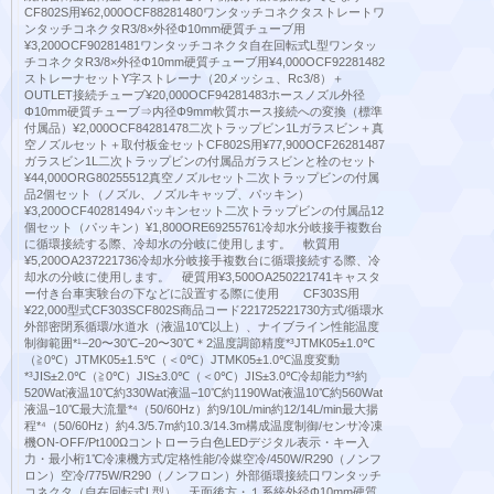
CF802S用¥62,000OCF88281480ワンタッチコネクタストレートワ
ンタッチコネクタR3/8×外径Φ10mm硬質チューブ用
¥3,200OCF90281481ワンタッチコネクタ自在回転式L型ワンタッ
チコネクタR3/8×外径Φ10mm硬質チューブ用¥4,000OCF92281482
ストレーナセットY字ストレーナ（20メッシュ、Rc3/8）＋
OUTLET接続チューブ¥20,000OCF94281483ホースノズル外径
Φ10mm硬質チューブ⇒内径Φ9mm軟質ホース接続への変換（標準
付属品）¥2,000OCF84281478二次トラップビン1Lガラスビン＋真
空ノズルセット＋取付板金セットCF802S用¥77,900OCF26281487
ガラスビン1L二次トラップビンの付属品ガラスビンと栓のセット
¥44,000ORG80255512真空ノズルセット二次トラップビンの付属
品2個セット（ノズル、ノズルキャップ、パッキン）
¥3,200OCF40281494パッキンセット二次トラップビンの付属品12
個セット（パッキン）¥1,800ORE69255761冷却水分岐接手複数台
に循環接続する際、冷却水の分岐に使用します。 軟質用
¥5,200OA237221736冷却水分岐接手複数台に循環接続する際、冷
却水の分岐に使用します。 硬質用¥3,500OA250221741キャスタ
ー付き台車実験台の下などに設置する際に使用 CF303S用
¥22,000型式CF303SCF802S商品コード221725221730方式/循環水
外部密閉系循環/水道水（液温10℃以上）、ナイブライン性能温度
制御範囲*¹−20〜30℃−20〜30℃＊2温度調節精度*³JTMK05±1.0℃
（≧0℃）JTMK05±1.5℃（＜0℃）JTMK05±1.0℃温度変動
*³JIS±2.0℃（≧0℃）JIS±3.0℃（＜0℃）JIS±3.0℃冷却能力*³約
520Wat液温10℃約330Wat液温−10℃約1190Wat液温10℃約560Wat
液温−10℃最大流量*⁴（50/60Hz）約9/10L/min約12/14L/min最大揚
程*⁴（50/60Hz）約4.3/5.7m約10.3/14.3m構成温度制御/センサ冷凍
機ON-OFF/Pt100Ωコントローラ白色LEDデジタル表示・キー入
力・最小桁1℃冷凍機方式/定格性能/冷媒空冷/450W/R290（ノンフ
ロン）空冷/775W/R290（ノンフロン）外部循環接続口ワンタッチ
コネクタ（自在回転式L型）、天面後方・１系統外径Φ10mm硬質