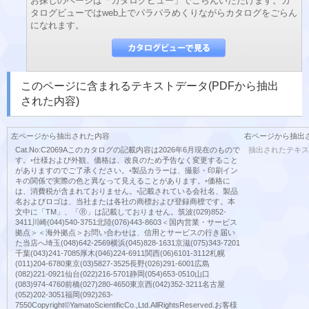
お探しのページは「カタログビュー」でごらんいただけます。カ
タログビューではweb上でパラパラめくりながらカタログをごらん
になれます。
このページに含まれるテキストデータ(PDFから抽出
された内容)
左ページから抽出された内容
右ページから抽出
Cat.No:C2069Aこのカタログの記載内容は2026年6月現在のもので
抽出されたテキス
す。◦仕様および外観、価格は、改良のため予告なく変更すること
がありますのでご了承ください。◦製品カラーは、撮影・印刷イン
キの関係で実際の色と異なって見えることがあります。◦価格に
は、消費税が含まれておりません。◦記載されている会社名、製品
名およびロゴは、当社または各社の商標および登録商標です。本
文中に「TM」、「Ⓡ」は記載しておりません。筑波(029)852-
3411川崎(044)540-3751北陸(076)443-8603＜国内営業・サービス
拠点＞＜海外拠点＞お問い合わせは、信用とサービスの行き届い
た当店へ埼玉(048)642-2569横浜(045)828-1631京滋(075)343-7201
千葉(043)241-7085厚木(046)224-6911関西(06)6101-3112札幌
(011)204-6780東京(03)5827-3525長野(026)291-6001広島
(082)221-0921仙台(022)216-5701静岡(054)653-0510山口
(083)974-4760前橋(027)280-4650東京西(042)352-3211名古屋
(052)202-3051福岡(092)263-
7550Copyright©YamatoScientificCo.,Ltd.AllRightsReserved.お客様