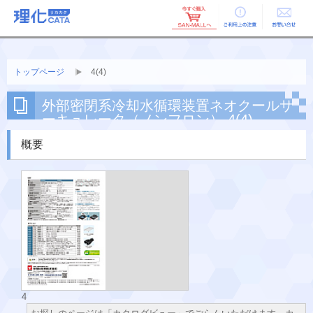
ご利用上の
お問い合せ
注意
トップページ
4(4)
外部密閉系冷却水循環装置ネオクールサ
ーキュレータ（ノンフロン） 4(4)
概要
4