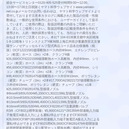
総合サービスセンター0120-405-525受付時間9:00〜12:00、
13:00〜17:00土日祝除くヤマト科学ウェブサイトwww.yamato-
net.co.jpメールでのお問い合わせは、ヤマト科学ウェブサイトより
受付しております注意本カタログに掲載された製品の仕様・性能
数値は、一般的な使用条件における、ユーザーガイドとして提示
しています。ご使用の際は、取扱説明書の内容をご理解いただ
き、正しくご使用ください。取扱説明書の記載使用条件を外れて
使用され、人的・物的損害が発生しても、当社はその責任を負い
かねますのでご注意ください。本社〒104-6136東京都中央区晴海
1-8-11晴海トリトンスクエアY棟36階上海広州長沙重慶西安北京瀋
陽サンノゼデュッセルドルフ型式商品コード品名仕様価格（税
抜）OCF12221581循環断熱ホース内径Φ9mm、エチレンプロピレ
ン（軟質）ホース（2m）×2本、クランプ4個
¥26,000OCF62221599循環断熱ホース高断熱、内径Φ9mm、シリ
コン（軟質）ホース（2m）×2本、クランプ4個
¥56,600OCF56221595循環断熱ホース高断熱、内径Φ6mm、シリ
コン（軟質）ホース（2m）×2本、クランプ4個
¥48,400OCF78281475循環断熱ホース外径Φ10mm、ポリウレタン
（硬質）チューブ（2m）×2本¥17,700OA238221737循環断熱ホー
ス外径Φ10mm、ポリウレタン（硬質）チューブ（3m）x1本
¥25,000OCF80281476L型循環ノズル
Φ8mmR3/8SUS304¥5,200OCL30221396L型循環ノズル
Φ10.5mmR3/8SUS304¥5,200OCL40221397L型循環ノズル
Φ13mmR3/8SUS304¥6,400OCL50221398L型循環ノズル
Φ16mmR3/8SUS304¥6,400OCF82281477流量調整バルブ
R3/8（CF802は標準装備）¥5,800OA121*¹281359外部連動入力端
子無電圧A接点入力による運転/停止ができますCF303S用
¥26,000OCF98*¹281485外部連動入力端子無電圧A接点入力による
運転/停止ができますCF802S用¥26,000OCF86281479外部開放接
続用密閉蓋密閉蓋＋戻り配管セット開放水槽に接続ができます