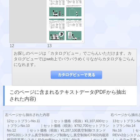
12
13
お探しのページは「カタログビュー」でごらんいただけます。カ
タログビューではweb上でパラパラめくりながらカタログをごらん
になれます。
このページに含まれるテキストデータ(PDFから抽出
された内容)
左ページから抽出された内容
右ページから抽出
12セットプランNo.11 ｜セット価格（税抜）¥1,107,600セッ
13セットプランN
トプランNo.10 ｜セット価格（税抜）¥792,700セットプラン
トプランNo.14
No.12 ｜セット価格（税抜）¥1,287,100真空制御/スタンド
No.16 ｜セッ
付PG201システム真空制御/ポンプ制御なし真空制御/CF802内蔵溶
REV×2台シス
媒回収装置システム組合せ例セットプランNo.9 ｜セット価
し）チラー不要・