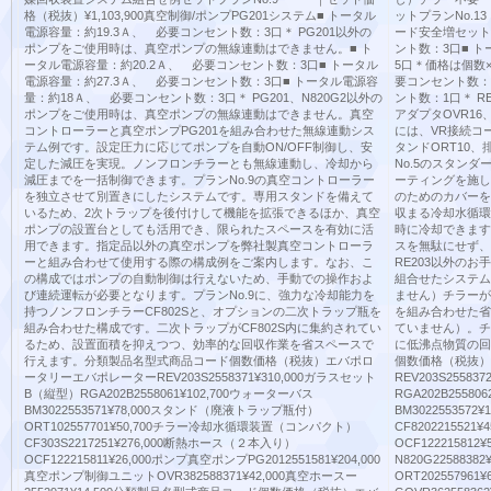
格（税抜）¥1,103,900真空制御/ポンプPG201システム■ トータル
ットプランNo.1
電源容量：約19.3Ａ、 必要コンセント数：3口＊ PG201以外の
ード安全増セット
ポンプをご使用時は、真空ポンプの無線連動はできません。■ ト
ント数：3口■ 
ータル電源容量：約20.2Ａ、 必要コンセント数：3口■ トータル
5口＊価格は個数×
電源容量：約27.3Ａ、 必要コンセント数：3口■ トータル電源容
要コンセント数：
量：約18Ａ、 必要コンセント数：3口＊ PG201、N820G2以外の
ント数：1口＊ R
ポンプをご使用時は、真空ポンプの無線連動はできません。真空
アダプタOVR16
コントローラーと真空ポンプPG201を組み合わせた無線連動シス
には、VR接続コ
テム例です。設定圧力に応じてポンプを自動ON/OFF制御し、安
タンドORT10
定した減圧を実現。ノンフロンチラーとも無線連動し、冷却から
No.5のスタン
減圧までを一括制御できます。プランNo.9の真空コントローラー
ーティングを施し
を独立させて別置きにしたシステムです。専用スタンドを備えて
のためのカバーを
いるため、2次トラップを後付けして機能を拡張できるほか、真空
収まる冷却水循環
ポンプの設置台としても活用でき、限られたスペースを有効に活
時に冷却できます
用できます。指定品以外の真空ポンプを弊社製真空コントローラ
スを無駄にせず、
ーと組み合わせて使用する際の構成例をご案内します。なお、こ
RE203以外の
の構成ではポンプの自動制御は行えないため、手動での操作およ
組合せたシステム
び連続運転が必要となります。プランNo.9に、強力な冷却能力を
ません）チラーが
持つノンフロンチラーCF802Sと、オプションの二次トラップ瓶を
を組み合わせた省
組み合わせた構成です。二次トラップがCF802S内に集約されてい
ていません）。チ
るため、設置面積を抑えつつ、効率的な回収作業を省スペースで
に低沸点物質の回
行えます。分類製品名型式商品コード個数価格（税抜）エバポロ
個数価格（税抜）
ータリーエバポレーターREV203S2558371¥310,000ガラスセット
REV203S2558
B（縦型）RGA202B2558061¥102,700ウォーターバス
RGA202B2558
BM3022553571¥78,000スタンド（廃液トラップ瓶付）
BM30225535
ORT102557701¥50,700チラー冷却水循環装置（コンパクト）
CF820221552
CF303S2217251¥276,000断熱ホース（２本入り）
OCF1222158
OCF122215811¥26,000ポンプ真空ポンプPG2012551581¥204,000
N820G225883
真空ポンプ制御ユニットOVR382588371¥42,000真空ホースー
ORT20255796