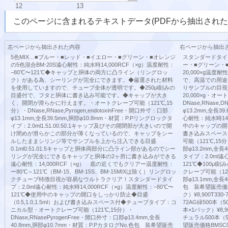
12
13
このページに含まれるテキストデータ(PDFから抽出された
左ページから抽出された内容
右ページから抽出
5色MIX…■ブルー・■レッド・■イエロー・■グリーン・■オレンジ
スタンダードタイプ
の5色混合BM-20S遠心耐性：純水時14,000RCF（×g）温度耐性：
ー・■グリーン・
−80℃〜121℃◆キャップと胴体の両方に凸ライン（リングロッ
20,000×g温
ク）がある為、シーリングが完全にできます。◆厳選された材料
で、高温での用途
を使用していますので、チューブ全体が透明です。◆250μl刻みの
りサンプルの目視
目盛付で、フタと胴体に書き込み可能です。◆キャップが大き
20,000×g・オ
く、開閉が滑らかに行えます。・オートクレーブ可能（121℃,15
DNase,RNase,D
分）・DNase,RNase,Pyrogen,endotoxinFree・開口外寸：口部
φ13.2mm,全長3
φ13.1mm,全長39.5mm,胴部φ10.8mm・材質：P.Pリングロックタ
心耐性：純水時14,
イプ：2.0ml1.51.00.50.1キャップ及びその開閉部が大きいので開
中のキャップの開口を
け閉めが滑らかこの部分が薄くなっているので、キャップをシー
書き込みスペース
ルしたままシリンジ等でサンプルを上から注入できる目盛
可能（121℃,15分
0.1ml0.51.01.5キャップと胴体両部分に凸ライン部があるのでシー
部φ13.2mm,全長
リングが完全にできるキャップと胴体の2ヶ所に書き込みができる
タイプ：2.0ml遠
遠心耐性：14,000RCF（×g） 底の近くでもクリアー温度耐性：
121℃◆100μ
ー80℃～121℃（BM-15、BM-15S、BM-15MIXは除く）リングロッ
クレーブ可能（121
クチューブ特徴目視が容易なウルトラクリア！スタンダードタイ
部φ13.1mm,全長
プ：2.0ml遠心耐性：純水時14,000RCF（×g）温度耐性：−80℃〜
包 装希望販売価格T
121℃◆使用中のキャップの開口をしっかり防止◆目盛
ク）¥8,900T330
（0.5,1.0,1.5ml）および書き込みスペース付◆チューブタイプ：コ
72AG緑500本（50
ニカル型・オートクレーブ可能（121℃,15分）・
本×1パック）¥8,
DNase,RNasePyrogenFree・開口外寸：口部φ13.4mm,全長
チュラル500本（5
40.8mm,胴部φ10.7mm・材質：P.PカタログNo.色包 装希望販売
望販売価格BMSC0