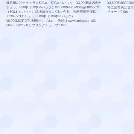
価格BM-20ナチュラル500本（500本×1パック）¥3,000BM-20Sナ
¥3,600BMSC02
チュラル250本（50本×5パック）¥2,800BM-20MIX5色MIX500本
格に消費税は含まれ
（500本×1パック）¥3,500カタログNo.色包 装希望販売価格
チューブ2.0ml
T330-72Nナチュラル500本（500本×1パック）
¥8,900MICROTUBESサンプルのご依頼はwww.bmbio.com/03-
6666-590212サンプリングチューブ2.0ml