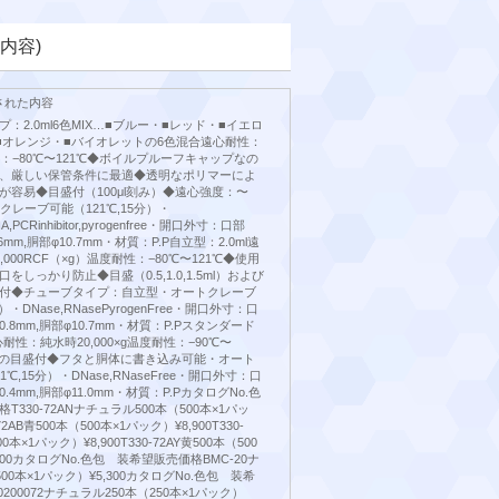
内容)
された内容
：2.0ml6色MIX…■ブルー・■レッド・■イエロ
■オレンジ・■バイオレットの6色混合遠心耐性：
度耐性：−80℃〜121℃◆ボイルプルーフキャップなの
、厳しい保管条件に最適◆透明なポリマーによ
が容易◆目盛付（100μl刻み）◆遠心強度：〜
ートクレーブ可能（121℃,15分）・
NA,PCRinhibitor,pyrogenfree・開口外寸：口部
9.6mm,胴部φ10.7mm・材質：P.P自立型：2.0ml遠
000RCF（×g）温度耐性：−80℃〜121℃◆使用
しっかり防止◆目盛（0.5,1.0,1.5ml）および
付◆チューブタイプ：自立型・オートクレーブ
）・DNase,RNasePyrogenFree・開口外寸：口
40.8mm,胴部φ10.7mm・材質：P.Pスタンダード
心耐性：純水時20,000×g温度耐性：−90℃〜
l刻みの目盛付◆フタと胴体に書き込み可能・オート
℃,15分）・DNase,RNaseFree・開口外寸：口
40.4mm,胴部φ11.0mm・材質：P.PカタログNo.色
330-72ANナチュラル500本（500本×1パッ
-72AB青500本（500本×1パック）¥8,900T330-
0本×1パック）¥8,900T330-72AY黄500本（500
900カタログNo.色包 装希望販売価格BMC-20ナ
00本×1パック）¥5,300カタログNo.色包 装希
200072ナチュラル250本（250本×1パック）