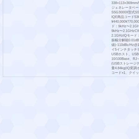
338×113×369
ジェネレータベー
SSG3000X型式SSG
IQE商品コード536
¥440,000¥770,
ド：9kHz〜2.1
9kHz〜2.1GHz
2.1GHzIQモード
振幅分解能0.01d
値)-110dBc/
イ5インチタッチデ
USBホスト、USB-
10/100Base
(USBストレージデ
量4.84kg(IQ
コード×1、クイ