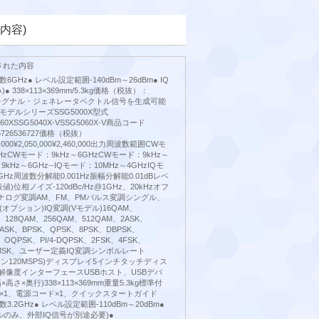
内容)
された内容
6GHz● レベル設定範囲-140dBm～26dBm● IQ
● 338×113×369mm/5.3kg価格（税抜）：
0〜RFシグナル・ジェネレータベクトル信号を生成可能
デルシリーズSSG5000X型式
060XSSG5040X-VSSG5060X-V商品コード
536726536727価格（税抜）
630,000¥2,050,000¥2,460,000出力周波数範囲CWモ
HzCWモード：9kHz～6GHzCWモード：9kHz～
kHz～6GHz--IQモード：10MHz～4GHzIQモ
GHz周波数分解能0.001Hz振幅分解能0.01dBレベ
表値)位相ノイズ-120dBc/Hz@1GHz、20kHzオフ
アナログ変調AM、FM、PMパルス変調シングル、
オプション)IQ変調(Vモデル)16QAM、
、128QAM、256QAM、512QAM、2ASK、
6ASK、BPSK、QPSK、8PSK、DBPSK、
、OQPSK、PI/4-DQPSK、2FSK、4FSK、
K、MSK、ユーザー定義IQ変調シンボルレート
ション120MSPS)ディスプレイ5インチタッチディス
80解像度インターフェースUSBホスト、USBデバ
高さ×奥行)338×113×369mm重量5.3kg標準付
ル×1、電源コード×1、クイックスタートガイド
3.2GHz● レベル設定範囲-110dBm～20dBm●
デルのみ、外部IQ信号が別途必要)●