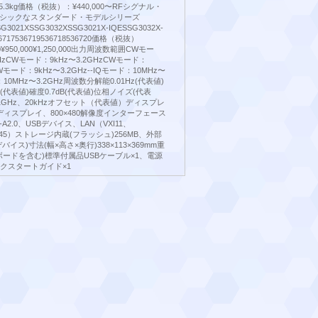
mm/5.3kg価格（税抜）：¥440,000〜RFシグナル・
シックなスタンダード・モデルシリーズ
3021XSSG3032XSSG3021X-IQESSG3032X-
717536719536718536720価格（税抜）
000¥950,000¥1,250,000出力周波数範囲CWモー
GHzCWモード：9kHz〜3.2GHzCWモード：
CWモード：9kHz〜3.2GHz--IQモード：10MHz〜
：10MHz〜3.2GHz周波数分解能0.01Hz(代表値)
B(代表値)確度0.7dB(代表値)位相ノイズ(代表
Hz@1GHz、20kHzオフセット（代表値）ディスプレ
ィスプレイ、800×480解像度インターフェース
A2.0、USBデバイス、LAN（VXI11、
、RJ-45）ストレージ内蔵(フラッシュ)256MB、外部
バイス)寸法(幅×高さ×奥行)338×113×369mm重
変調ボードを含む)標準付属品USBケーブル×1、電源
ックスタートガイド×1