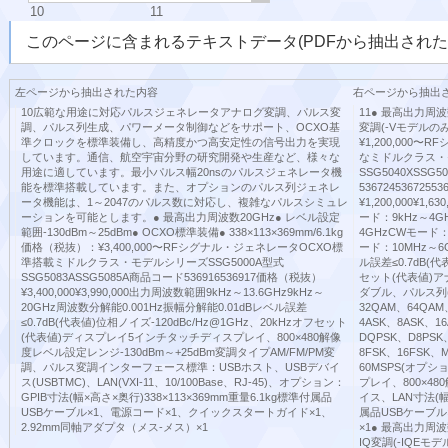
10
11
このページに含まれるテキストデータ(PDFから抽出された
左ページから抽出された内容
右ページから抽出
10広範な用途に対応パルスジェネレータアナログ変調、パルス変
11● 最高出力周波数
調、パルス列生成、パワーメータ制御などをサポート、OCXO基
変調(-Vモデルのみ)
準クロックを標準装備し、高精度かつ高安定性の信号出力を実現
¥1,200,00
しています。通信、航空宇宙分野の研究開発や生産など、様々な
なミドルクラス・モ
用途に適しています。最小パルス幅20nsのパルスジェネレータ機
SSG5040XSSG5
能を標準搭載しています。また、オプションのパルス列ジェネレ
536724536725
ータ機能は、1～2047のパルス数に対応し、複雑なパルスシミュレ
¥1,200,000¥1,
ーションを可能とします。● 最高出力周波数20GHz● レベル設定
ード：9kHz～4G
範囲-130dBm～25dBm● OCXO標準装備● 338×113×369mm/6.1kg
4GHzCWモード：9
価格（税抜）：¥3,400,000〜RFシグナル・ジェネレータOCXO標
ード：10MHz～6
準搭載ミドルクラス・モデルシリーズSSG5000A型式
ル誤差≤0.7dB(代
SSG5083ASSG5085A商品コード536916536917価格（税抜）
セット(代表値)
¥3,400,000¥3,990,000出力周波数範囲9kHz～13.6GHz9kHz～
ダブル、パルス列(
20GHz周波数分解能0.001Hz振幅分解能0.01dBレベル誤差
32QAM、64QAM
≤0.7dB(代表値)位相ノイズ-120dBc/Hz@1GHz、20kHzオフセット
4ASK、8ASK、1
(代表値)ディスプレイ5インチタッチディスプレイ、800×480解像
DQPSK、D8PSK
度レベル設定レンジ-130dBm～+25dBm変調タイプAM/FM/PM変
8FSK、16FS
調、パルス変調インターフェース標準：USBホスト、USBデバイ
60MSPS(オプ
ス(USBTMC)、LAN(VXI-11、10/100Base、RJ-45)、オプション：
プレイ、800×4
GPIB寸法(幅×高さ×奥行)338×113×369mm重量6.1kg標準付属品
イス、LAN寸法(幅×
USBケーブル×1、電源コード×1、クイックスタートガイド×1、
属品USBケーブ
2.92mm同軸アダプタ（メス-メス）×1
×1● 最高出力周波数
IQ変調(-IQEモ