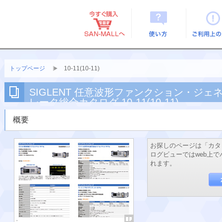
使い方
ご利用上
トップページ
10-11(10-11)
SIGLENT 任意波形ファンクション・ジェ
レータ総合カタログ 10-11(10-11)
概要
お探しのページは「カタ
ログビューではweb上
れます。