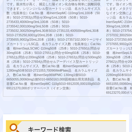
です。親水性が高く、捕足した陽イオン化合物を簡単に脱離回収
です。強イオン性
できます。シリンジバレル型カートリッジ品 名カラムサイズ入
します。メタクリ
数（包装単位）Cat.No.価 格InertSepMC-110mg/1mL100本（50
なイオン交換によ
本）5010-27353お問合せ30mg/1mL100本（50本）5010-
ッジ品 名カラムサ
2735433,40060mg/3mL100本（50本）5010-
InertSepMC-2
2735542,000100mg/3mL50本（25本）5010-
30mg/1mL100本（
2735032,300250mg/6mL30本5010-2735133,400500mg/6mL30本
本）5010-273754
5010-2735250,6001g/20mL20本（10本）5010-
2737032,300250
2735655,9002g/20mL20本（10本）5010-27357102,000ラージサイ
5010-2737250,
ズカートリッジLSC品 名カラムサイズ入数（包装単位）Cat.No.
2737655,9002
価 格InertSepLSCMC-110mg50本（25本）5010-27650お問合せ
ズカートリッジLS
30mg50本（25本）5010-27651お問合せ60mg50本（25本）5010-
価 格InertSepL
27652お問合せ200mg50本（25本）5010-27653お問合せ500mg50
30mg50本（25本
本（25本）5010-27654お問合せルアーデバイス型カートリッジ
27662お問合せ20
品 名カラムサイズ入 数Cat.No.価 格InertSepminiMC-
本（25本）501
1280mg50本5010-2721053,70096WellPlate品 名カラムサイズ
品 名カラムサイズ入 
入 数Cat.No.価 格InertSep96WPMC-130mg1個5010-
2280mg50本501
6650055,00060mg1個5010-6650163,000固相抽出用充填剤品 名
入 数Cat.No.価 
容量Cat.No.価 格InertSepMC-110g5010-6912035,000100g5010-
6651055,0006
69121270,000ポリマーベース（イオン交換）
容量Cat.No.価 格In
69123270,0