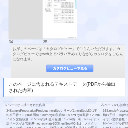
34
35
お探しのページは「カタログビュー」でごらんいただけます。カ
タログビューではweb上でパラパラめくりながらカタログをごらん
になれます。
このページに含まれるテキストデータ(PDFから抽出
された内容)
左ページから抽出された内容
右ページから抽出
34SamplePreparationProductsInertSepシリーズ1InertSepMC-1平
35SamplePrepar
均粒子径：70µm表面積：80m2/g細孔容積：0.4mL/g細孔径：20nm
均粒子径：70µm表
イオン交換容量：0.5meq/gpH使用範囲：1∼14備 考：Na+イオン
イオン交換容量：0
対ベースゲル官能基methacrylateSO3InertSepMC-1は、メタクリ
対ベースゲル官能基me
レートのポリマーをベースに、強陽イオン交換基を導入した固相
レートのポリマー