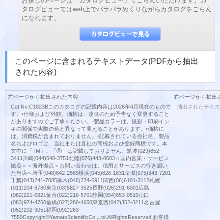
お探しのページは「カタログビュー」でごらんいただけます。カ
タログビューではweb上でパラパラめくりながらカタログをごらん
になれます。
このページに含まれるテキストデータ(PDFから抽出
された内容)
左ページから抽出された内容
右ページから抽出
Cat.No:C1823Bこのカタログの記載内容は2026年4月現在のもので
抽出されたテキス
す。◦仕様および外観、価格は、改良のため予告なく変更すること
がありますのでご了承ください。◦製品カラーは、撮影・印刷イン
キの関係で実際の色と異なって見えることがあります。◦価格に
は、消費税が含まれておりません。◦記載されている会社名、製品
名およびロゴは、当社または各社の商標および登録商標です。本
文中に「TM」、「Ⓡ」は記載しておりません。筑波(029)852-
3411川崎(044)540-3751北陸(076)443-8603＜国内営業・サービス
拠点＞＜海外拠点＞お問い合わせは、信用とサービスの行き届い
た当店へ埼玉(048)642-2569横浜(045)828-1631京滋(075)343-7201
千葉(043)241-7085厚木(046)224-6911関西(06)6101-3112札幌
(011)204-6780東京(03)5827-3525長野(026)291-6001広島
(082)221-0921仙台(022)216-5701静岡(054)653-0510山口
(083)974-4760前橋(027)280-4650東京西(042)352-3211名古屋
(052)202-3051福岡(092)263-
7550Copyright©YamatoScientificCo.,Ltd.AllRightsReserved.お客様