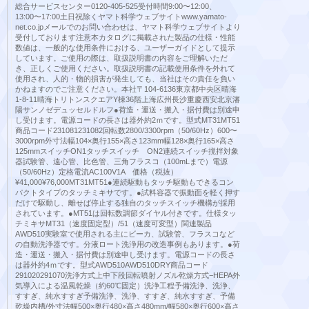
総合サービスセンター0120-405-525受付時間9:00〜12:00、
13:00〜17:00土日祝除くヤマト科学ウェブサイトwww.yamato-
net.co.jpメールでのお問い合わせは、ヤマト科学ウェブサイトより
受付しております注意本カタログに掲載された製品の仕様・性能
数値は、一般的な使用条件における、ユーザーガイドとして提示
しています。ご使用の際は、取扱説明書の内容をご理解いただ
き、正しくご使用ください。取扱説明書の記載使用条件を外れて
使用され、人的・物的損害が発生しても、当社はその責任を負い
かねますのでご注意ください。本社〒104-6136東京都中央区晴海
1-8-11晴海トリトンスクエアY棟36階上海広州長沙重慶西安北京瀋
陽サンノゼデュッセルドルフ●荷造・運送・搬入・据付費は別途申
し受けます。電源コードの長さは器外約2ｍです。型式MT31MT51
商品コード231081231082回転数2800/3300rpm（50/60Hz）600〜
3000rpm外寸法幅104×奥行155×高さ123mm幅128×奥行165×高さ
125mmスイッチON1タッチスイッチ ON2連続スイッチ撹拌対象
器試験管、遠心管、比色管、三角フラスコ（100mLまで）電源
（50/60Hz）定格電流AC100V1A 価格（税抜）
¥41,000¥76,000MT31MT51●連続駆動もタッチ駆動もできるコン
パクトタイプのタッチミキサです。●試料容器で振動面を軽く押す
だけで駆動し、離せば停止する独自のタッチスイッチ機構が採用
されています。●MT51は回転数調節ダイヤル付きです。仕様タッ
チミキサMT31（速度固定型）/51（速度可変型）関連製品
AWD510実験室で使用される主にビーカ、試験管、フラスコなど
の自動洗浄器です。分液ロート洗浄用の改造事例もあります。●荷
造・運送・搬入・据付費は別途申し受けます。電源コードの長さ
は器外約4ｍです。型式AWD510AWD510DRY商品コード
291020291070洗浄方式上中下段回転噴射ノズル乾燥方式−HEPA外
気導入による温風乾燥（約60℃固定）洗浄工程予備洗浄、洗浄、
すすぎ、純水すすぎ予備洗浄、洗浄、すすぎ、純水すすぎ、予備
乾燥内槽/外寸法幅500×奥行480×高さ480mm/幅580×奥行600×高さ