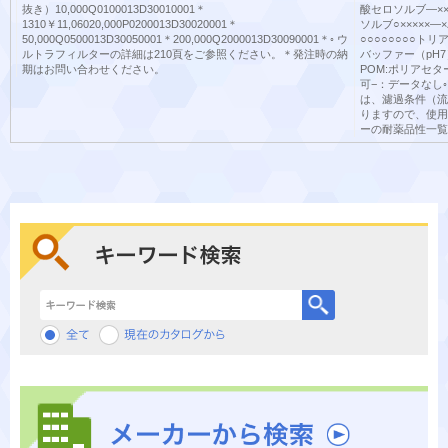
抜き）10,000Q0100013D30010001＊
酸セロソルブ—××
1310￥11,06020,000P0200013D30020001＊
ソルブ○×××××—
50,000Q0500013D30050001＊200,000Q2000013D30090001＊◦ ウ
○○○○○○○○ト
ルトラフィルターの詳細は210頁をご参照ください。＊発注時の納
バッファー（pH7）
期はお問い合わせください。
POM:ポリアセ
可−：データなし
は、濾過条件（流
りますので、使用
ーの耐薬品性一覧
キーワード検索