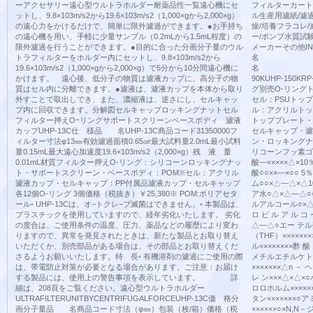
ーアクセサリー遠心型ウルトラホルダー耐薬品性一覧遠心機にセ
フィルターカート
ットし、9.8×103m/s2から19.6×103m/s2（1,000×gから2,000×g）
ル生産用濾紙/濾
の遠心力をかけるだけで、簡単に限外濾過ができます。●お手持ち
燥/培養フラコレ
の遠心機を用い、手軽に少量サンプル（0.2mLから1.5mL程度）の
ー/ポンプ水質試
限外濾過を行うことができます。●目的に合った分画分子量のウル
メーカーそ
トラフィルターをホルダー内にセットし、9.8×103m/s2から
名 材
19.6×103m/s2（1,000×gから2,000×g）で5分から10分間遠心機に
名 UHP-25K
かけます。 遠心後、低分子の物質は濾液カップに、高分子の物
90KUHP-150KR
質はセル内に分離できます。●濾液は、濾液カップを本体から取り
グ別売O-リング
外すことで取出しでき、また、濃縮液は、逆さにし、セルキャッ
セル：PSUトッ
プ内に回収できます。分解図セルキャップロッキングナットセル
ル：アクリルトッ
フィルター押えOｰリングサポートスクリーンベースボディ 濾液
トッププレート・
カップUHP-13C仕 様品 名UHP-13C商品コード31350000フ
セルキャップ・濾
ィルター寸法φ13㎜有効濾過面積0.65㎠最大試料量2.0mL最小試料
ン・ロッキングナ
量0.15mL最大遠心加速度19.6×103m/s2（2,000×g）残 液 量
リコーンフッ素ゴム
0.01mL材質フィルター押えO-リング：シリコーンロッキングナッ
酸—×××××△×10
ト・サポートスクリーン・ベースボディ：POM※セル：アクリル
酸○○××—×○○ 
濾液カップ・セルキャップ：PP付属品濾液カップ・セルキャップ
ム○○×△—△×△
各12個O-リング 3個価格（税抜き）￥25,380※ POM:ポリアセタ
ア水○△×△—△○
ール◦ UHP-13Cは、オ−トクレ−ブ滅菌はできません。◦ 本製品は、
ルアルコール○×△
プラスチックを使用していますので、経年劣化いたします。 劣化
ロ ピ ル ア ル コ
の度合は、ご使用条件の温度、圧力、薬品などの履歴により変わ
△—△○エー テル類
りますので、異常を発見されたときは、新たな製品とお取り替え
（THF）×××××
いただくか、別売部品がある場合は、その部品とお取り替えくだ
ル××××××××酢 酸
さるようお願いいたします。特 長◦ 有機溶剤の濾過にご使用の際
メチルエチルケトン
は、帯電防止対策が必要となる場合があります。ご注意：お届け
×××××××△n － 
する製品には、使用上の警告事項を表示しています。 詳
レ ン×××△×△×
細は、208頁をご覧ください。遠心型ウルトラホルダー
ロロホルム×××××
ULTRAFILTERUNITBYCENTRIFUGALFORCEUHP-13C価 格分
タン×××××××
画分子量品 名商品コード寸法（φ㎜）包装（枚/箱）価格（税
××××××○×N,