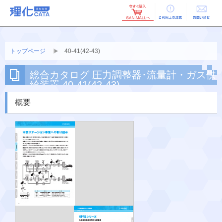
ご利用上の
お問い合せ
注意
トップページ
40-41(42-43)
総合カタログ 圧力調整器･流量計・ガス供
給装置 40-41(42-43)
概要