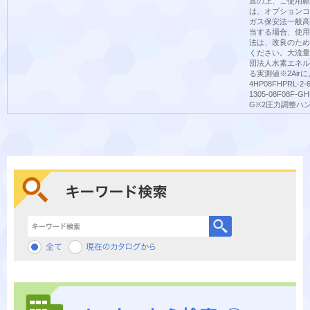
置の上、ご使用願
は、オプションコ
ガス保安法一般高
当する場合、使用
法は、改良のため
ください。大流量
団法人水素エネル
る実測値※2Airに
4HP08FHPRL-2-6
1305-08F08F-GH
G※2圧力調整ハ
キーワード検索