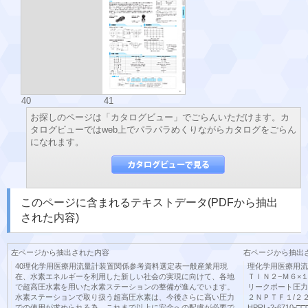
40
41
お探しのページは「カタログビュー」でごらんいただけます。カ
タログビューではweb上でパラパラめくりながらカタログをごらん
になれます。
このページに含まれるテキストデータ(PDFから抽出
された内容)
左ページから抽出された内容
右ページから抽出
40理化学用医療用流量計装置関係参考資料選定表一般産業用現
理化学用医療用流
在、水素エネルギーを利用した新しい社会の実現に向けて、各地
ＴＩＮ２−Ｍ６×１
で超高圧水素を用いた水素ステーションの整備が進んでいます。
リークポート圧力
水素ステーションで取り扱う超高圧水素は、今後さらに高い圧力
２ＮＰＴＦ１/２２
での使用が求められる為、これまで以上に安全への配慮が必要で
HPRL-2-6710-□