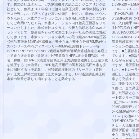
す。株式会社ユタカは、ガス制御機器の総合エンジニアリング会
1.5MPa20～1.5
社として、創業より60年余りに渡り超高圧分野、半導体製造プロ
－10～＋50℃－1
セス分野において培ってきた高い信頼性、技術力、独自のノウハ
（P1=2MPa時）
ウを活用し、水素ステーションにおける超高圧水素を安全に安心
0.32MPa未満（P1
してご利用いただく為、水素ステーション向け超高圧機器をリリ
時）入口継手1/4～
ースいたしました。株式会社ユタカは、今後も信頼あるCrownブ
手NPT1/2めす
ランドとして、使命感をもって水素エネルギー社会の実現に貢献
SUS316SUS3
して参ります。水素ステーション事業への取り組み82MPa蓄圧器
1JISG4303SU
40MPa蓄圧器82MPa圧縮機元弁安全弁元弁安全弁分析70MPaディ
流量形超高圧用圧
スペンサー35MPaディスペンサー40MPa圧縮機トレーラー等
ーションの蓄圧ユ
HPRLHPRHPBHPBEFVEFV遮断弁遮断弁遮断弁遮断弁逆止弁逆止
です。■主要部材質は
弁逆止弁逆止弁逆止弁逆止弁HPR遮断弁HPRL逆止弁EFV記 号
ています。■新設
名 称機 能HPRL大流量形超高圧用圧力調整器運搬した圧縮水素
しながら安定した
を減圧する（大流量）。HPR超高圧用圧力調整器超高圧水素を安
ですが、元圧変動
全に減圧する（中流量）。HPB超高圧用圧力リリーフ弁（背圧
した。■トレーラ
弁）圧力上昇時に自動的に圧力を放出する。EFV過流防止弁圧縮
減圧し、圧縮機に
水素の流量が著しく増加することを防止する。
率よく充填するこ
に、使用後のガス
ス部は、全て高圧
保した設計となっ
ート数シリーズ高
口圧力67＝100MP
20MPa調整圧力10
0∼0.5MPa6MP＝
900＝その他4HP＝1
9/16”HPC&T0
ＲＬ＝大流量形超
置場所配管・装置
全弁（逃がし弁）