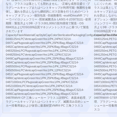
なり、フラスコは落としても割れません。 -正確な成形目盛り -プ
しにくいため、個
ラグシールキャップまたはベントキャップが利用可能 -無菌性を確
ラスコは落として
保し、漏れを防止しながら継続的にガス交換を行うためのベント
ルキャップまたは
キャップ オプション -個別包装 -非細胞毒性 -esaND/esaNR フリ
れを防止しながら
ーでパイロジェンフリー -照射滅菌済み LAS01-6 (OSI73111) -使用
オプション -個別包
期限：製造月より3年 -クラス001,000の室内環境で製造 - OS
ジェンフリー -照射滅
I58431およびOSI1009品質マネジメントシステムに基づいて製造
月より3年 -クラス0
されています
OSI1009品
CapacityFlaskMaterialCapStyleCapColorSterlizationPackagingConfigurationCat.No.
CapacityFlaskMat
0446125mLPCVentcapGreenYes1/PK,24PK/CS214-
0440125mLPETGV
0447CapPlugsealcapGreenYes1/PK,25PK/Bag,4Bags/CS214-
0443CapPlugseal
0482CapVentcapGreenYes1/PK,25PK/Bag,4Bags/CS214-
0482CapVentcapG
0483250mLPCPlugsealcapGreenYes1/PK,12PK/CS214-
0483250mLPETGP
0448250mLPCVentcapGreenYes1/PK,12PK/CS214-
0441250mLPETGV
0449CapPlugsealcapGreenYes1/PK,25PK/Bag,4Bags/CS214-
0444CapPlugseal
0484CapVentcapGreenYes1/PK,25PK/Bag,4Bags/CS214-
0484CapVentcapG
0485500mLPCPlugsealcapGreenYes1/PK,12PK/CS214-
0485500mLPETGP
0450500mLPCVentcapGreenYes1/PK,12PK/CS214-
0442500mLPETGV
0451CapPlugsealcapGreenYes1/PK,25PK/Bag,4Bags/CS214-
0445CapPlugseal
0486CapVentcapGreenYes1/PK,25PK/Bag,4Bags/CS214-
0486CapVentcapG
04871000mLPCPlugsealcapGreenYes1/PK,24PK/CS214-
04871000mLPETG
04521000mLPCVentcapGreenYes1/PK,24PK/CS214-
04541000mLPETG
0453CapPlugsealcapGreenYes1/PK,25PK/Bag,4Bags/CS214-
0455CapPlugseal
0486CapVentcapGreenYes1/PK,25PK/Bag,4Bags/CS214-
0486CapVentcapG
0487RWV® CP 三角シェーカー フラスコ説明PC、表面未処理、プ
0487RWV® G
ラグシールキャップまたはベントキャップ、滅菌済み目的シェー
理、プラグシール
カー培養用途および保管に最適材質VWR® PC 三角フラスコ
シェーカー培養用途
スコ