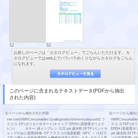
52
53
お探しのページは「カタログビュー」でごらんいただけます。カ
タログビューではweb上でパラパラめくりながらカタログをごらん
になれます。
このページに含まれるテキストデータ(PDFから抽出
された内容)
左ページから抽出された内容
右ページから抽出
vwr.com|VWRConsumables:Qualityproductsforeverydayuse52 フ
VWRConsumables:
ラスコ: CP (ポリカーボネート)キャップ: EPDH (高密度ポリエチ
スコ: GTEP 
レン) カラー: 緑メンブレン: 0.22 µm 疎水性 EFTP (ベントキ
EPDH (高密度
ャップのみに使用)特徴 -CP フラスコの温度範囲: -08°C ～ +121°C
µm 疎水性 EFT
-CP は優れた光学的透明性と機械的強度を提供します -ガラスと異
コの温度範囲: -06