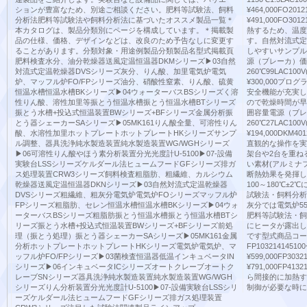
ションが豊富なため、別途ご相談ください。肥料等試験法、飼料
¥464,000FO2012
分析法肥料等試験法や飼料分析法に基づいたオススメ製品一覧＊
¥491,000FO301
本カタログは、製品分類別にページを構成しています。＊掲載製
熱するため、温度
品の仕様、価格、デザインなどは、改良のため予告なしに変更す
す。自然対流式定
ることがあります。分類対象・用途例製品分類製品名型式掲載頁
しやすいサンプル
肥料検査水分、油分乾燥器送風定温恒温器DKMシリーズ▶03自然
源（ブレーカ）価格（
対流式定温乾燥器DVSシリーズ灰分、りん酸、加里電気炉電気
260℃99LAC100V(
炉、マッフル炉FO/FPシリーズ油分、硝酸性窒素、りん酸、硫黄
¥300,000プ
恒温水槽恒温水槽BKシリーズ▶04ウォーターバスBSシリーズく溶
安全機能が充実し
性りん酸、溶性加里等振とう恒温水槽振とう恒温水槽BTシリーズ
ので乾燥時間が早
振とう水槽+投込式恒温装置BWシリーズ+BFシリーズ金属分析振
囲容量電源（ブレー
とう器シェーカーSAシリーズ▶05MK161りん酸全量、可溶性りん
260℃27LAC100V(
酸、水溶性加里ホットプレートホットプレートHKシリーズサンプ
¥194,000DKM401
ル調整、器具洗浄純水製造装置純水製造装置WG/WGHシリーズ
直観的な操作を実
▶06可溶性りん酸やほう素分析装置分光光度計U-5100▶07-設備
架台や2台を重ね
実験台LSSシリーズケルダール法ヒュームフードGFシリーズ排ガ
い素材(アルミナ
ス処理装置CRW3シリーズ飼料検査粗脂肪、粗繊維、カルシウム
断熱効果を発揮し
乾燥器送風定温恒温器DKNシリーズ▶03自然対流式定温乾燥器
100～180℃±
DVSシリーズ粗繊維、粗灰分電気炉電気炉FOシリーズマッフル炉
試験法・飼料分析法
FPシリーズ粗脂肪、セレン恒温水槽恒温水槽BKシリーズ▶04ウォ
灰分では電気炉55
ーターバスBSシリーズ粗脂肪振とう恒温水槽振とう恒温水槽BTシ
肥料等試験法・飼
リーズ振とう水槽+投込式恒温装置BWシリーズ+BFシリーズ前処
にヒータが露出し
理（振とう処理）振とう器シェーカーSAシリーズ▶05MK161金属
です型式商品コー
分析ホットプレートホットプレートHKシリーズ電気炉電気炉、マ
FP103214145100
ッフル炉FO/FPシリーズ▶03菌検査恒温器低温インキュベータIN
¥599,000FP3032
シリーズ▶06インキュベータICシリーズオートクレーブオートク
¥791,000FP413
レーブSNシリーズ器具洗浄純水製造装置純水製造装置WG/WGH
ら間接的に加熱す
シリーズりん分析装置分光光度計U-5100▶07-設備実験台LSSシリ
制御が必要な時に
ーズケルダール法ヒュームフードGFシリーズ排ガス処理装置