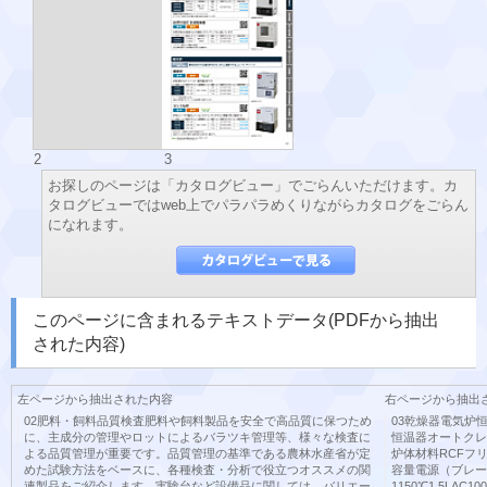
2
3
お探しのページは「カタログビュー」でごらんいただけます。カ
タログビューではweb上でパラパラめくりながらカタログをごらん
になれます。
このページに含まれるテキストデータ(PDFから抽出
された内容)
左ページから抽出された内容
右ページから抽出
02肥料・飼料品質検査肥料や飼料製品を安全で高品質に保つため
03乾燥器電気炉
に、主成分の管理やロットによるバラツキ管理等、様々な検査に
恒温器オートクレ
よる品質管理が重要です。品質管理の基準である農林水産省が定
炉体材料RCFフ
めた試験方法をベースに、各種検査・分析で役立つオススメの関
容量電源（ブレーカ
連製品をご紹介します。実験台など設備品に関しては、バリエー
1150℃1.5LAC100