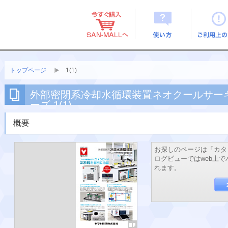
使い方
ご利用上
トップページ
1(1)
外部密閉系冷却水循環装置ネオクールサー
ーズ 1(1)
概要
お探しのページは「カタ
ログビューではweb上
れます。