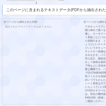
1
このページに含まれるテキストデータ(PDFから抽出された
左ページから抽出された内容
右ページから抽出
抽出されたテキストデータはありません。
ラボキューブブシ
開け締めで個々を
備し、ロータリー
１系統ごとにバル
た状態のまま、１
ょうどいいサイズ
どいいラボキュー
キャスター装備な
き出せます。バイ
安心設計。接続先
介して循環を維持
了時などに冷却水
要な機構です。バ
プOUTIN発熱
気フィルタを収納
めいつでもかんた
シート形状なので
にちょうどいい2
CF820ネオクー
は、現在の槽内温
¥458,000（
ご相談ください。