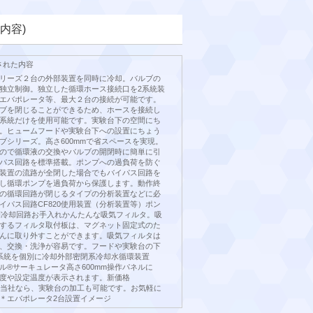
内容)
された内容
リーズ２台の外部装置を同時に冷却。バルブの
独立制御。独立した循環ホース接続口を2系統装
エバポレータ等、最大２台の接続が可能です。
ブを閉じることができるため、ホースを接続し
系統だけを使用可能です。実験台下の空間にち
。ヒュームフードや実験台下への設置にちょう
ブシリーズ。高さ600mmで省スペースを実現。
ので循環液の交換やバルブの開閉時に簡単に引
パス回路を標準搭載。ポンプへの過負荷を防ぐ
装置の流路が全閉した場合でもバイパス回路を
し循環ポンプを過負荷から保護します。動作終
の循環回路が閉じるタイプの分析装置などに必
イパス回路CF820使用装置（分析装置等）ポン
部閉冷却回路お手入れかんたんな吸気フィルタ。吸
するフィルタ取付板は、マグネット固定式のた
んに取り外すことができます。吸気フィルタは
、交換・洗浄が容易です。フードや実験台の下
系統を個別に冷却外部密閉系冷却水循環装置
ルル®️️サーキュレータ高さ600mm操作パネルに
度や設定温度が表示されます。新価格
税抜）当社なら、実験台の加工も可能です。お気軽に
＊エバポレータ2台設置イメージ