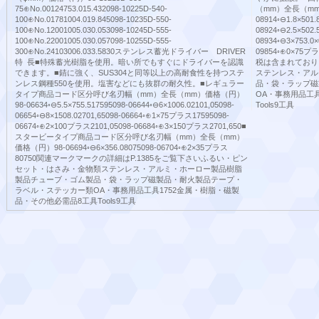
75⊕No.00124753.015.432098-10225D-540-
（mm）全長（mm
100⊕No.01781004.019.845098-10235D-550-
08914◦⊖1.8×501.
100⊕No.12001005.030.053098-10245D-555-
08924◦⊖2.5×502.
100⊕No.22001005.030.057098-10255D-555-
08934◦⊖3×753.0
300⊕No.24103006.033.5830ステンレス蓄光ドライバー DRIVER
09854◦⊕0×7
特 長■特殊蓄光樹脂を使用。暗い所でもすぐにドライバーを認識
税は含まれており
できます。■錆に強く、SUS304と同等以上の高耐食性を持つステ
ステンレス・アル
ンレス鋼種550を使用。塩害などにも抜群の耐久性。■レギュラー
品・袋・ラップ磁
タイプ商品コード区分呼び名刃幅（mm）全長（mm）価格（円）
OA・事務用品工
98-06634◦⊖5.5×755.517595098-06644◦⊖6×1006.02101,05098-
Tools9工具
06654◦⊖8×1508.02701,65098-06664◦⊕1×75プラス17595098-
06674◦⊕2×100プラス2101,05098-06684◦⊕3×150プラス2701,650■
スタービータイプ商品コード区分呼び名刃幅（mm）全長（mm）
価格（円）98-06694◦⊖6×356.08075098-06704◦⊕2×35プラス
80750関連マークマークの詳細はP.1385をご覧下さいふるい・ピン
セット・はさみ・金物類ステンレス・アルミ・ホーロー製品樹脂
製品チューブ・ゴム製品・袋・ラップ磁製品・耐火製品テープ・
ラベル・ステッカー類OA・事務用品工具1752金属・樹脂・磁製
品・その他必需品8工具Tools9工具