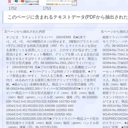
1752
1753
このページに含まれるテキストデータ(PDFから抽出された
左ページから抽出された内容
右ページから抽出
ネジピタ ラチェットドライバー DRIVER特 長■1本で
精密ドライバーPR
+1、+2、+3、−6の4種類のネジが回せます。3種類のプラスネジの
モリブデン・バナ
+字穴に対応する特殊刃先形状（PAT・P）とマイナスネジを回せ
（円）98-00314◦No
る差替ビットを採用したことにより、どのサイズか悩まずにご使
00334◦No.71⊖1.
用頂けます。■ラチェット機構付。グリップを握ったまま左右の反
00354◦No.73⊖2.
復をさせるとすばやくネジの締付け、ゆるめができます。商品コ
00374◦No.75⊖3m
ード区分型式価格（円）98-00654◦No.2901,150ドライバーセッ
00394◦No.77⊕037
ト DRIVERSET特 長■プロの使用を前提とした高機能コンパク
00404◦No.85⊕N
トセット8本組。■ラバーグリップは特殊ソフト樹脂使用。■グリ
ーセットPRECIS
ップ形状は使いやすく、力の入る三角形。■女性でも楽にネジの締
式で小ネジの早回
付け、ゆるめのできる後部三角穴付グリップでT型として使用可
ス入。商品コード区分
能。■曲がらない全鋼全体焼入。商品コード区分型式価格（円）
全長（mm）軸径
98-00624◦No.69002,300ドライバーSCREWDRIVER■マイナスドラ
⊕No.01022.35.5⊕N
イバー商品コード区分型式先端サイズ（mm）全長（mm）軸長
精密ドライバーセット
（mm）軸径（φmm）ハンドル径（φmm）価格（円）98-10265D-
スタンド付のケー
630-75⊖2.5×0.35124753.015.433098-10275D-630-
ができます。商品
100⊖2.5×0.351491003.015.436098-10285D-640-
98-00514◦No.700
100⊖4.0×0.451781004.019.848098-10295D-650-
00524◦No.800⊖
100⊖5.0×0.72001005.030.052098-10305D-655-
W140×D90×H22
100⊖5.5×0.82001005.030.0570■プラスドライバー商品コード区分
ESDPRECISI
型式先端サイズ全長（mm）軸長（mm）軸径（φmm）ハンドル径
のドライバー。■
（φmm）価格（円）98-10215D-530-
やかに拡散。■回