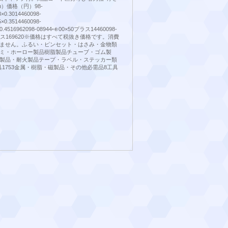
）価格（円）98-
8×0.3014460098-
5×0.3514460098-
×0.4516962098-08944◦⊕00×50プラス14460098-
5プラス169620※価格はすべて税抜き価格です。消費
ません。ふるい・ピンセット・はさみ・金物類
ミ・ホーロー製品樹脂製品チューブ・ゴム製
製品・耐火製品テープ・ラベル・ステッカー類
具1753金属・樹脂・磁製品・その他必需品8工具