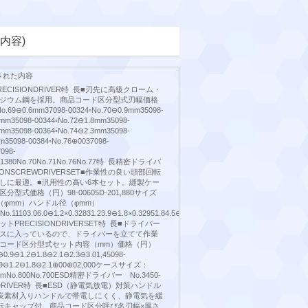
内容)
された内容
ECISIONDRIVER特 長■刃先に高級クローム・
ジウム鋼を採用。商品コード区分型式刃幅価格
.69⊖0.6mm37098-00324◦No.70⊖0.9mm35098-
2mm35098-00344◦No.72⊖1.8mm35098-
1mm35098-00364◦No.74⊖2.3mm35098-
m35098-00384◦No.76⊕0037098-
098-
o.1380No.70No.71No.76No.77特 長精密ドライバ
IONSCREWDRIVERSET■作業性の良い頭部回転
しに最適。■汎用性の高い6本セット。縫製ケー
型式価格（円）98-00605D-201,880サイズ
（φmm）ハンドル径（φmm）
o.11103.06.0⊖1.2×0.32831.23.9⊖1.8×0.32951.84.5⊖2.3×0.351022.35.5⊖3.0×0.451103.06.
PRECISIONDRIVERSET特 長■ドライバー
スに入っているので、ドライバーを立てて作業
コード区分型式セット内容（mm）価格（円）
⊖0.9⊖1.2⊖1.8⊖2.1⊖2.3⊖3.01,45098-
0.9⊖1.2⊖1.8⊖2.1⊕00⊕02,000ケースサイズ：
mmNo.800No.700ESD精密ドライバー No.3450-
ONDRIVER特 長■ESD（静電気放電）対策ハンドル
炭素材入りハンドルで帯電しにくく、静電気を緩
転キャップ付。商品コード区分呼び名刃幅×厚さ