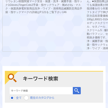
リウレタン樹脂関連マーク安全・保護・洗浄・滅菌手袋・指サッ
ん。■保護効果は
ク1Gloves,FingerCots2手袋・指サックウェア・靴めがね・マス
ても保護効果が持
ク・保護具静電対策用品洗浄・ワイプ・清掃用品滅菌防災用品手
指消毒を行う作業
袋・指サックマークの詳細はP.121をご覧下さい146
フトタイプで伸び
区分品名容量価格（
100g1,80021
ロデックスクリー
ル、セタノール
スクリームS：酸
動パラフィン、セ
税抜き価格です。
浄・滅菌手袋・指サッ
袋・指サックウェ
浄・ワイプ・清掃
キーワード検索