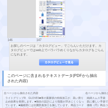
146
147
お探しのページは「カタログビュー」でごらんいただけます。カ
タログビューではweb上でパラパラめくりながらカタログをごらん
になれます。
このページに含まれるテキストデータ(PDFから抽出
された内容)
左ページから抽出された内容
右ページから抽出
ライトグリップR GLOVES■掌の葉脈状の特殊加工が、高い滑り
純綿スムス手袋 
止め効果を発揮します。■独自の設計により指股が浮きにくくなっ
肌に優しい手袋で
ています。■繊維部には抗菌防臭加工を施しています。商品コード
価格（円）商品コ