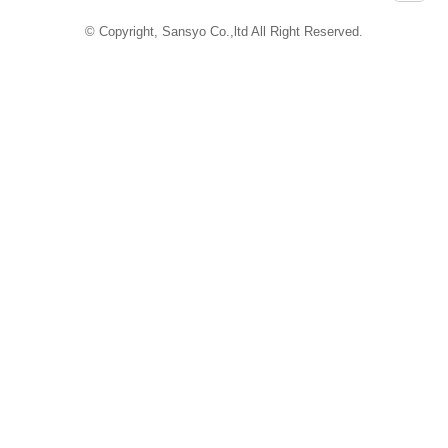
Powered by
iCata
© Copyright, Sansyo Co.,ltd All Right Reserved.