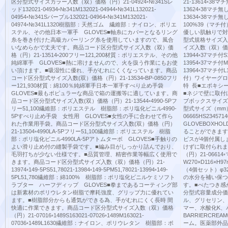
区分型式サイズカラー入数（双）価格（円）21-04924◦№341Sレ
21-13614◦38マチ
ッド132021-04934◦№341M132021-04944◦№341L132021-
13624◦38マチ無しM
04954◦№341Sパープル132021-04964◦№341M132021-
13634◦38マチ無し
04974◦№341L1320樹脂部：天然ゴム 繊維部：ナイロン、ポリエ
100%39（マチ
ステル、その他日本一軍手 GLOVES■軸糸にカバーとなるリング
優しい肌触りで対
糸を巻き付けた高級カバーリング糸を使用していますので、風合
型式規格サイズ入
いなめらかで丈夫です。商品コード区分型式サイズ入数（双）価
イズ入数（双）価格（円
格（円）21-13514◦200フリー121,200材質：ポリエステル、その他
13944◦37マチ付S1
純綿軍手 GLOVES■熱に溶けませんので、火を扱う作業にもお使
13954◦37マチ付M1
い頂けます。■吸湿性に優れ、手がむれにくくなっています。商品
13964◦37マチ付
コード区分型式サイズ入数(双）価格（円）21-13534◦BP-0850フリ
付）ワイヤーグロー
ー121,930材質：綿100％純綿軍手日本一軍手すべり止め手袋
特 長■エポキシ
GLOVES■最もポピュラーな商品で箱の運搬等に適しています。商
■ネジで壁に取付
品コード区分型式サイズ入数(双）価格（円）21-13544◦4990-5Pフ
ブボックスサイズ
リー51,100繊維部：ポリエステル 樹脂部：ポリ塩化ビニル4990-
型式サイズ（mm）
5Pすべり止め手袋 女性用 GLOVES■女性の手に合わせて作ら
06665HS2345
れた作業用手袋。商品コード区分型式サイズ入数(双）価格（円）
GLOVEBOXHO
21-13504◦4990LA-5Pフリー51,100繊維部：ポリエステル 樹脂
ることができます
部：ポリ塩化ビニル4990LA-5Pアトムターボ GLOVES■手触りの
ビスが4個付属し
よい滑り止め付の縫製手袋です。■編み目がしっかり詰んでおり、
けずに取付られま
毛羽打ちが少ない仕様です。■品質管理、精密作業等幅広く使用で
（円）21-066
きます。商品コード区分型式サイズ入数（双）価格（円）21-
W270×D116×H9
13974◦149-5PS51,78021-13984◦149-5PM51,78021-13994◦149-
（4個セット）φ32
5PL51,780繊維部：綿100% 樹脂部：ポリ塩化ビニルケミソフト
の水分を補い保つ
ラプター ハーフディップ GLOVES■拳まであるコーティング部
す。■べたつき感
は新素材のポリウレタン樹脂で摩耗強度、グリップ力に優れてい
分型式容量成分価格（
ます。■樹脂部分からも通気ができる為、手がむれにくく長時 間
ル、グリセリン、
快適に作業できます。商品コード区分型式サイズ入数（双）価格
マー、水酸化K、
（円）21-07016◦1489S163021-07026◦1489M163021-
BARRIERCR
07036◦1489L1630繊維部：ナイロン、ポリウレタン 樹脂部：ポ
ーム。医薬部外品