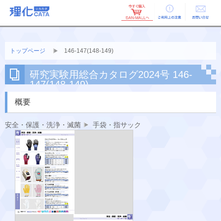
ご利用上の
お問い合せ
注意
トップページ
146-147(148-149)
研究実験用総合カタログ2024号 146-
147(148-149)
概要
安全・保護・洗浄・滅菌
手袋・指サック