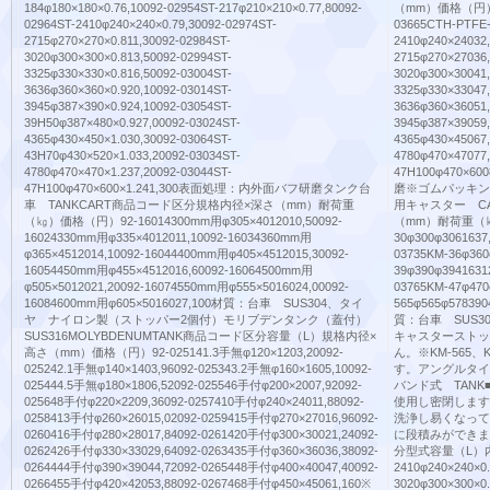
184φ180×180×0.76,10092-02954ST-217φ210×210×0.77,80092-
（mm）価格（円）92-
02964ST-2410φ240×240×0.79,30092-02974ST-
03665CTH-PTFE-
2715φ270×270×0.811,30092-02984ST-
2410φ240×24032
3020φ300×300×0.813,50092-02994ST-
2715φ270×27036
3325φ330×330×0.816,50092-03004ST-
3020φ300×30041
3636φ360×360×0.920,10092-03014ST-
3325φ330×33047
3945φ387×390×0.924,10092-03054ST-
3636φ360×36051
39H50φ387×480×0.927,00092-03024ST-
3945φ387×39059
4365φ430×450×1.030,30092-03064ST-
4365φ430×45067
43H70φ430×520×1.033,20092-03034ST-
4780φ470×47077
4780φ470×470×1.237,20092-03044ST-
47H100φ470×
47H100φ470×600×1.241,300表面処理：内外面バフ研磨タンク台
磨※ゴムパッキン
車 TANKCART商品コード区分規格内径×深さ（mm）耐荷重
用キャスター C
（㎏）価格（円）92-16014300mm用φ305×4012010,50092-
（mm）耐荷重（㎏）
16024330mm用φ335×4012011,10092-16034360mm用
30φ300φ3061637
φ365×4512014,10092-16044400mm用φ405×4512015,30092-
03735KM-36φ360
16054450mm用φ455×4512016,60092-16064500mm用
39φ390φ3941631
φ505×5012021,20092-16074550mm用φ555×5016024,00092-
03765KM-47φ470
16084600mm用φ605×5016027,100材質：台車 SUS304、タイ
565φ565φ578390
ヤ ナイロン製（ストッパー2個付）モリブデンタンク（蓋付）
質：台車 SUS
SUS316MOLYBDENUMTANK商品コード区分容量（L）規格内径×
キャスターストッ
高さ（mm）価格（円）92-025141.3手無φ120×1203,20092-
ん。※KM-565
025242.1手無φ140×1403,96092-025343.2手無φ160×1605,10092-
す。アングルタ
025444.5手無φ180×1806,52092-025546手付φ200×2007,92092-
バンド式 TAN
025648手付φ220×2209,36092-0257410手付φ240×24011,88092-
使用し密閉します
0258413手付φ260×26015,02092-0259415手付φ270×27016,96092-
洗浄し易くなってい
0260416手付φ280×28017,84092-0261420手付φ300×30021,24092-
に段積みができま
0262426手付φ330×33029,64092-0263435手付φ360×36036,38092-
分型式容量（L）内
0264444手付φ390×39044,72092-0265448手付φ400×40047,40092-
2410φ240×240×0.
0266455手付φ420×42053,88092-0267468手付φ450×45061,160※
3020φ300×300×0.