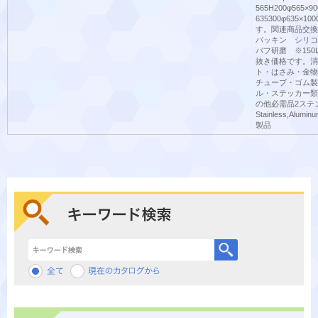
565H200φ565×90
635300φ635×1
す。関連商品交換パ
パッキン シリコ
バフ研磨 ※150
抜き価格です。消
ト・はさみ・金物
チューブ・ゴム製
ル・ステッカー類
の他必需品2ステ
Stainless,Al
製品
キーワード検索