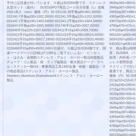
手付には目盛が付いています。※蓋はSUS304製です。ステンレス
3636φ360×360×0.
丸型ポット（蓋付） SUS316POT商品コード区分容量（L）規格
3945φ387×390×0.
内径×高さ（mm）価格（円）92-031140.38手無φ80×801,66092-
39H50φ387×480×
031240.7手無φ100×1002,36092-031341.3手無φ120×1202,92092-
4365φ430×450×1.
031442.1手無φ140×1403,64092-031543.2手無φ160×1604,54092-
43H70φ430×520×
031644.5手無φ180×1805,90092-031746手付φ200×2007,02092-
4780φ470×470×1.
031848手付φ220×2207,66092-0319411手付φ240×2409,70092-
47H100φ470×600
0320413手付φ260×26011,98092-0321416手付φ280×28014,60092-
565150※φ565×60
0322421手付φ300×30017,18092-0323426手付φ330×33025,46092-
565H200※φ565×9
0324436手付φ360×36030,36092-0325448手付φ400×40040,32092-
635300※φ635×
0326468手付φ450×45051,840※目盛付。※蓋はSUS304製です。関
す。積み重ね時関
連マークマークの詳細はP.1385をご覧下さいふるい・ピンセッ
質：SUS304
ト・はさみ・金物類ステンレス・アルミ・ホーロー製品樹脂製品
処理：内外面バフ研
チューブ・ゴム製品・袋・ラップ磁製品・耐火製品テープ・ラベ
ンレス密閉容器 
ル・ステッカー類OA・事務用品工具1482金属・樹脂・磁製品・そ
チクリップで行い
の他必需品2ステンレス・アルミ・ホーロー製品
最適です。商品コ
Stainless,Aluminum,Enamelware9ステンレス・アルミ・ホーロー
価格（円）92-03405
製品
217φ210×210×0.7
2410φ240×240×0
2715φ270×270×0
3020φ300×300×0
3325φ330×330×0
3636φ360×360×0
3945φ387×390×0
39H50φ387×480×
4365φ430×450×1
43H70φ430×520×
4780φ470×470×1
47H100φ470×600
565150φ565×600