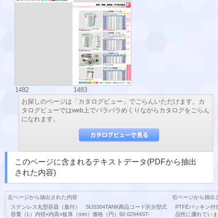
1482
1483
お探しのページは「カタログビュー」でごらんいただけます。カ
タログビューではweb上でパラパラめくりながらカタログをごらん
になれます。
このページに含まれるテキストデータ(PDFから抽出
された内容)
左ページから抽出された内容
右ページから抽出
ステンレス丸型容器（蓋付） SUS304TANK商品コード区分型式
PTFEパッキン付
容量（L）内径×内高×板厚（mm）価格（円）92-02944ST-
品性に優れていま