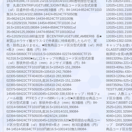
14324◦8184CTF10100.2㎖16.5×10014/103,080透明摺合せ遠沈
F25-10025×1001
管 丸底CENTRIFUGETUBE,3JOINT商品コード区分型式容量
12025×1201.210
（㎖）目盛外径×長さ(mm)栓3価格（円）84-14414◦8524CTF1010
15025×1501.210
無16.5×10014/102,68084-14424◦8524CTF5050無
12030×1201.510
35×9624/124,55084-14434◦8524CTF100100無
13040×1302.020
45×12029/159,76084-14454◦8584CTF10100.2㎖
10025×1001.210
16.5×10014/103,08084-14464◦8584CTF50501㎖
12025×1201.210
35×9624/125,09084-14474◦8584CTF1001002㎖
15025×1501.210
45×12029/1510,680遠沈管 茶CENTRIFUGETUBE,AMBER特 長■
12030×1201.510
材質はホウケイ酸ガラス-1で外表面に特殊処理したもので、変
13040×1302.
色・脱色はありません。■栓無商品コード区分型式容量（㎖）外径
キャップをお使い
×長さ（mm）価格（円）84-
GLASSTUBEF
02264◦58060CTF101016.5×10565084-02274◦58060CTF15-
格胴径×全長×肉厚
N1316.5×110660■ねじ口キャップ付商品コード区分型式容量
0691320No.118×1
（㎖）形状外径×長さ（mm）ネジサイズ価格（円）84-
0692330No.221×1
02285◦58062CTF1010円錐16.5×105415-151,28084-
06933◦40No.325×
02295◦58062CTF303028×105410-242,76084-
06943◦60No.430×
02305◦58062CTF404035×105410-283,90084-
06953◦120No.540
02355◦58422CTF1010丸底16.5×105415-151,11084-
0696330No.625×1
02365◦58422CTF303028×105410-242,42084-
0697350No.725
02375◦58422CTF505035×105410-283,56084-
TESTTUBE,F
14545◦58422CTF10010045×120430-338,630キャップ：特殊フェ
（mm）入数ニュ
ノール樹脂 PTFEライナー/SBRパッキン付■共通摺合せ商品コー
ド区分価格（円）BT-18
ド区分型式容量（㎖）形状外径×長さ（mm）栓3価格（円）84-
30114◦7,800BT-2
02314◦58064CTF1010円錐16.5×10014/101,99084-
2525×1201.35084
02384◦58424CTF1010丸底16.5×10014/101,99084-
3030×1201.32584
02394◦58424CTF505035×9624/124,10084-
4040×1201.32084
14554◦58424CTF10010045×12029/159,620■透明摺合せ商品コー
5050×1201.320
ド区分型式容量（㎖）形状外径×長さ（mm）栓3目盛価格（円）
ップ DISPOS
84-14514◦58164CTF1010円錐16.5×10014/10無3,08084-
商品コード区分型