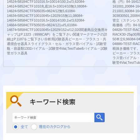
14524◦58184CTF101016.5×10014/100.2㎖3,62084-
格（円）84-16413P
14614◦58524CTF1010丸底16.5×10014/10無3,08084-
161001,20084-16
14624◦58524CTF505035×9624/12無5,61084-
211001,60084-16
14634◦58524CTF10010045×12029/15無11,08084-
303830501,20
14654◦58584CTF101016.5×10014/100.2㎖3,62084-
管立（ステンレス製
14664◦58584CTF505035×9624/121㎖5,61084-
格価格（円）84-048
14674◦58584CTF10010045×12029/152㎖12,020関連商品交換用キ
04826◦TEST-RAC
ャップはP.1323（9998CAP）をご覧下さい関連マークマークの詳
RACK30-25φ30用
細はP.1187をご覧下さい分析用試験器具ビーカー・フラスコ・共
50本立6,96084-0
通摺合せ器具スライドグラス・セル・ガラス管バイアル・試験管
04886◦TEST-
瓶・容器類1332バイアル・試験管4Vial,TestTube8バイアル・試験
税抜き価格です。
管ガラス器具
ビーカー・フラス
ラス管バイアル・
験管4Vial,Tes
キーワード検索