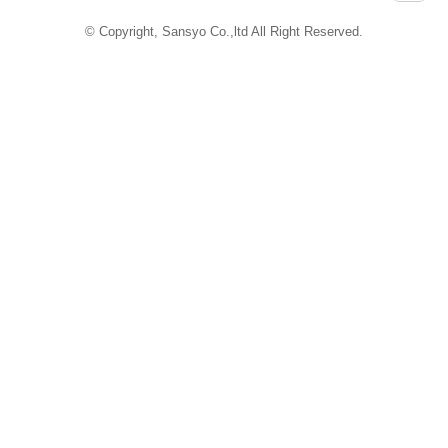
Powered by
iCata
© Copyright, Sansyo Co.,ltd All Right Reserved.