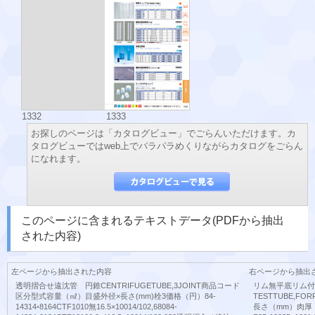
1332
1333
お探しのページは「カタログビュー」でごらんいただけます。カ
タログビューではweb上でパラパラめくりながらカタログをごらん
になれます。
このページに含まれるテキストデータ(PDFから抽出
された内容)
左ページから抽出された内容
右ページから抽出
透明摺合せ遠沈管 円錐CENTRIFUGETUBE,3JOINT商品コード
リム無平底リム付
区分型式容量（㎖）目盛外径×長さ(mm)栓3価格（円）84-
TESTTUBE,F
14314◦8164CTF1010無16.5×10014/102,68084-
長さ（mm）肉厚（m