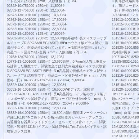
ード区分外径×全長（mm）入数価格（円）84-
※肉厚は概略肉厚
02822◦10×751000（250×4）11,80084-
す。商品コード区
02832◦12×751000（250×4）12,10084-
（円）84-02714◦98
02842◦13×1001000（250×4）14,60084-
02724◦9831-120
02862◦16×1001000（250×4）17,80084-
131013×1000.81
02872◦16×1251000（250×4）21,30084-
150815×850.810
02882◦16×1501000（250×4）22,80084-
161016×1000.81
02892◦18×150500（125×4）17,80084-
161216×1250.81
02902◦20×150500（250×2）22,500内箱外箱特 長ディスポーザブ
161516×1500.81
ルチューブDISPOSABLEGLASSTUBE■ホウケイ酸ガラス製で、溶
181518×1500.85
出が少なく、耐薬品性に優れています。■低価格を実現しました。
201520×1500
商品コード区分外径×全長（mm）入数価格（円）84-
式外径×長さ（mm）
10763◦12×751000（250×4）12,11084-
100710×750.8250
10773◦13×1001000（250×4）13,670肉厚：0.7mm※入数は重量か
17235◦9832-1310
ら計算した概数です。試験管立ては別売内箱外箱ディスポ試験管
150815×850.8250
DISPOSABLEGLASSTUBE特 長■高品質で低価格のガラス製ディ
161016×1000.825
スポーザブル試験管です。商品コード区分外径×全長（mm）入数
161216×1250.825
価格（円）84-36512◦12×751000（250×4）9,60084-
161516×1500.825
36522◦13×1001000（250×4）12,60084-
181518×1500.851
36532◦16×1001000（250×4）16,600DWKディスポ試験管
201520×1500
DISPOSABLEGLASSTUBE特 長■高品質なドイツ製のガラス製デ
DISPOSABL
ィスポーザブル試験管です。商品コード区分外径×全長（mm）入
類のパッケージで
数価格（円）84-36612◦12×751000（250×4）9,80084-
液判定試験、クー
36622◦13×1001000（250×4）12,80084-
丸底■Dタイプ（
36632◦16×1001000（250×4）16,800内箱内箱関連マークマークの
（mm）肉厚（mm
詳細はP.1187をご覧下さい分析用試験器具ビーカー・フラスコ・
10S10750.88.410
共通摺合せ器具スライドグラス・セル・ガラス管バイアル・試験
12S12750.810.41
管瓶・容器類1318バイアル・試験管4Vial,TestTube8バイアル・試
12M121000.810.4
験管ガラス器具
13S13900.811.41
13M131000.811.4