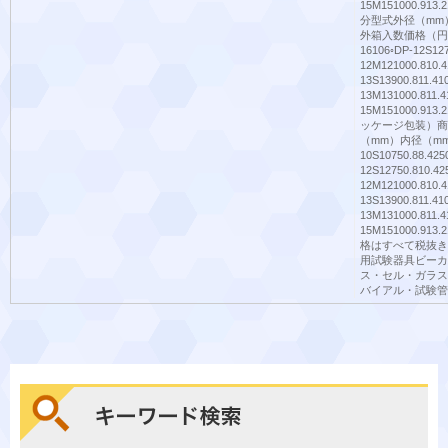
15M151000.9
分型式外径（mm
外箱入数価格（円）84-1
16106◦DP-12S127
12M121000.810.4
13S13900.811.41
13M131000.811.4
15M151000.9
ッケージ包装）商
（mm）内径（mm
10S10750.88.425
12S12750.810.42
12M121000.810.4
13S13900.811.41
13M131000.811.4
15M151000.91
格はすべて税抜き
用試験器具ビーカ
ス・セル・ガラス
バイアル・試験管4V