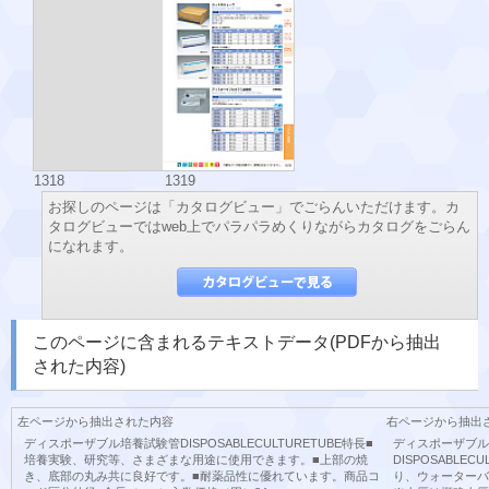
1318
1319
お探しのページは「カタログビュー」でごらんいただけます。カ
タログビューではweb上でパラパラめくりながらカタログをごらん
になれます。
このページに含まれるテキストデータ(PDFから抽出
された内容)
左ページから抽出された内容
右ページから抽出
ディスポーザブル培養試験管DISPOSABLECULTURETUBE特長■
ディスポーザブル
培養実験、研究等、さまざまな用途に使用できます。■上部の焼
DISPOSABLEC
き、底部の丸み共に良好です。■耐薬品性に優れています。商品コ
り、ウォーターバ