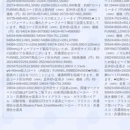
20244◦608×6592082-20264◦759×801,05082-
ートFUNNELS
20274◦9010×951,32082-20294◦10511×1051,900角度：約60°ロート
82-19444◦活
FUNNEL商品コード区分上部内径（mm）足外径×足長さ（mm）
ミータイプFUN
価格（円）82-20715◦457×451,10082-20725◦507×501,30082-
（mm）価格（円）82-
20735◦608×601,200ロートガス吹エコノミータイプFUNNEL■コス
52324◦7515×651,
トパフォーマンスに優れたチューブメード製品で品質も安定して
55414◦6015×451,
います。商品コード区分外径（mm）足外径×足長さ（mm）価格
55434◦9020×45
（円）82-54014◦306×3070082-54024◦457×4580082-
FUNNEL,LO
54034◦608×6096082-54044◦759×751,12082-
（mm）価格（円）82-
54054◦9011×901,34082-54084◦10512×1051,67082-
55524◦606×1502,
54064◦12017※×1204,56082-54074◦15017※×1505,930※120mmと
55544◦909×15
150mmはチューブメード製品ではないため、足外径サイズに多少
DRYINGTOWE
の誤差がでる場合がございます。共通摺合せロート
（mm）ノズル外径（m
FUNNEL,3JOINT商品コード区分内径（mm）3規格価格（円）82-
248243601016
282146015/259,60082-282246019/3810,40082-
ため端をビード加
282347515/2510,80082-282447519/3812,000サイズa×b：
足外径×足長さ（
φ6×40mm筋入ロート（内筋目）FUNNEL,RIBBEDINSIDE■内側に
50963◦658×150
筋状のくぼみをつけたことにより、濾過時間を短縮できます。商
脚ロートFUNN
品コード区分内径（mm）足外径×足長さ（mm）価格（円）82-
ます。■短脚ロー
19814◦608×602,00082-19824◦758×752,20082-
さ（mm）全長（mm）
19834◦10010×1002,800※足外径サイズ誤差±1mm。関連マークマ
50923◦658×65121
ークの詳細はP.1187をご覧下さい分析用試験器具ビーカー・フラ
50943◦1009
スコ・共通摺合せ器具スライドグラス・セル・ガラス管バイア
抜き価格です。消
ル・試験管瓶・容器類1272ガラス器具ビーカー・フラスコ・共通
ーカー・フラスコ
摺合せ器具2Beaker,Flask,3JointWare8ビーカー・フラスコ・共通
ス管バイアル・試
摺合せ器具
スコ・共通摺合せ器具2
スコ・共通摺合せ