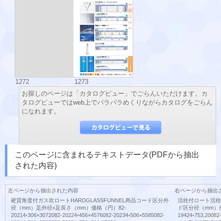
1272
1273
お探しのページは「カタログビュー」でごらんいただけます。カ
タログビューではweb上でパラパラめくりながらカタログをごらん
になれます。
このページに含まれるテキストデータ(PDFから抽出
された内容)
左ページから抽出された内容
右ページから抽出
硬質角度付ガス吹ロートHARDGLASSFUNNEL商品コード区分外
活栓付ロート活栓付
径（mm）足外径×足長さ（mm）価格（円）82-
ド区分径（mm）価格（
20214◦306×3072082-20224◦456×4576082-20234◦506×5585082-
19424◦753,20