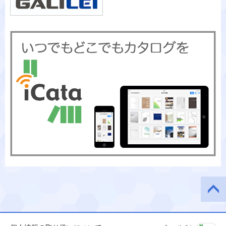
このペ
ージの
先頭へ