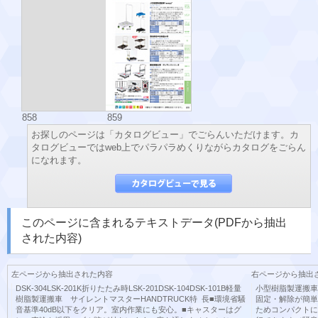
858
859
お探しのページは「カタログビュー」でごらんいただけます。カ
タログビューではweb上でパラパラめくりながらカタログをごらん
になれます。
このページに含まれるテキストデータ(PDFから抽出
された内容)
左ページから抽出された内容
右ページから抽出
DSK-304LSK-201K折りたたみ時LSK-201DSK-104DSK-101B軽量
小型樹脂製運搬車“
樹脂製運搬車 サイレントマスターHANDTRUCK特 長■環境省騒
固定・解除が簡単
音基準40dB以下をクリア。室内作業にも安心。■キャスターはグ
ためコンパクトに