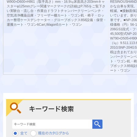
W900×D600×H861（取手高さ）mm・16.9㎏床面高さ203mmキャ
RESINOUSH
スターφ125mmグレー関連マークマークの詳細はP.765をご覧下さ
かな台車を実現。
い実験台・流し台・作業台ドラフトチャンバークリーンベンチ・
軽減。■接触面保
空気清浄機薬品庫・フリーザー棚カート・ワゴン机・椅子・ロッ
いています。折り
カー整理ケースデシケーター・グローブボックス858設備・保管・
単です。■NP-
運搬カート・ワゴン6Cart,Wagon5カート・ワゴン
様価格（円）56-107
206GS1段式・フッ
45,500型式NP-
W790×D505×H9
（㎏）9.511.11
201GSNP-20
税は含まれており
ンバークリーンベ
ト・ワゴン机・椅
ブボックス859設
ート・ワゴン
キーワード検索