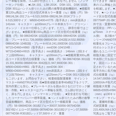
レー車輪を採用。ゴム跡が付きにくく、床を汚しません（ノンマ
行できます（騒音
ーキング仕様）。■LSK-201、LSK-201K、DSK-101、DSK-101B、
来のゴム車輪と比
DSK-301はハンドル折りたたみの際の衝撃音緩衝機能付。■積載荷
を軽減します。■
重120㎏商品コード区分型式本体カラー重量（㎏）価格（円）56-
です。■ハンドル
08614LSK-201ブルー6.515,50056-08624LSK-201Kブラック
ード区分型式色価格（円
6.515,500サイズ：W600×D400×H775（取手高さ）mm床面高さ：
09775WP-2G-B
141mm キャスター：φ100mmグレー※本体カラー：グリーン・
外寸法・質量W390
オレンジ・イエロー仕様もございます。ただし、静音仕様ではご
材質荷台：PPハ
ざいません。■積載荷重150㎏商品コード区分型式仕様重量（㎏）
φ75mm スチ
価格（円）56-08634DSK-1011段1018,60056-08644DSK-101B1
ル側） 各2個ホ
段・ブレーキ付11.726,00056-08654DSK-1042段14.532,90056-
シリーズHAND
08664DSK-104B2段・ブレーキ付16.241,000DSK-101/101B：
軽量化＆フレーム
W715×D460×H860（取手高さ）mmDSK-104/104B：
付ボルトレスタイ
W715×D460×H915（取手高さ）mm床面高さ：146mm（2段タイ
優れるユニバーサ
プ上段695mm） キャスター：φ100mmグレー■積載荷重300㎏商
樹脂天板に固定で
品コード区分型式仕様重量（㎏）価格（円）56-08674DSK-3011段
中央部に穴を設け
15.331,80056-08684DSK-3042段21.947,900DSK-301：
す。固定ハンドル
W900×D600×H861（取手高さ）mmDSK-304：
定されているため
W900×D600×H991（取手高さ）mm床面高さ：203mm（2段タイ
長手方向に長尺物
プ上段750mm） キャスター：φ125mmグレーDSK-301※2段仕様
式仕様重量（㎏）価
もございます。お問合せ下さい。軽量樹脂製運搬車 サイレント
14.547,00056-
マスターHANDTRUCK特 長■環境省騒音基準40dB以下をクリア。
10855XA-P長尺式
室内作業にも安心。■ブレーキペダルを踏み分けるだけでロック解
樹脂最大荷重（㎏
除・作動。■キャスターはグレー車輪を採用。ゴム跡が付きにく
W605×D935×H9
く、床を汚しません（ノンマーキング仕様）。■安全走行を可能に
（mm）φ130
したコーナーバンパー標準装備。■ハンドル折りたたみの際の衝撃
ーキング・サイレ
音緩衝機能付。商品コード区分型式カラー積載荷重（㎏）価格
れ、運搬時邪魔に
（円）56-08694DSK-301B2ブルー30037,50056-08754DSK-
式材質重量（㎏）価
301YB2イエロー37,50056-08764DSK-301GB2グリーン37,50056-
215,400UXA
08774DSK-R301B2レッド37,500サイズ・重量
写真はをご覧下さ