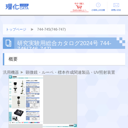
ご利用上の
お問い合せ
注意
トップページ
744-745(746-747)
研究実験用総合カタログ2024号 744-
745(746-747)
概要
汎用機器
顕微鏡・ルーペ・標本作成関連製品・UV照射装置