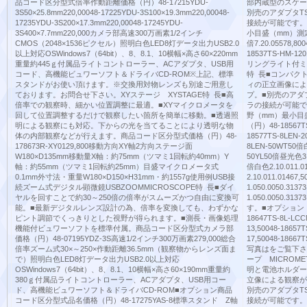
品コード区分型式倍率作動距離価格（円）48-17215YDU-
部内蔵型のスケー
3S50×25.8mm220,00048-17225YDU-3S100×19.3mm220,00048-
別売のアダプタTS
17235YDU-3S200×17.3mm220,00048-17245YDU-
接続が可能です。
3S400×7.7mm220,000カメラ部高速300万画素1/2インチ
小目盛（mm）測定範
CMOS（2048×1536ピクセル）照明白色LED8灯データ出力USB2.0
倍7.20.05578,80
以上対応OSWindows7（64bit）、8、8.1、10横幅×高さ60×220mm
18537TS-HM-1
重量約445ｇ付属品ライトコントローラー、ACアダプタ、USB用
リングライト付ミク
コード、高機能ビュワーソフト＆ドライバCD-ROM※上記、標準
特 長■コンパク
スタンドがお使い頂けます。※交換用対物レンズも別途ご用意し
ィの正立画像によ
ております。お問合せ下さい。XYステージ XYSTAGE特 長■高
プ。■別売のアダプ
倍率での観察時、細かい位置調整に最適。■XYマイクロメータを
ラの接続が可能で
回して位置調整するだけで観察したい箇所を簡単に移動。■透過照
野（mm）最小目
明による観察にも対応。下からの光を当てることにより透明な物
（円）48-18567TS
体の内部観察などが行えます。商品コード区分型式価格（円）48-
18577TS-8LEN-2
178673R-XY0129,800移動方向XY軸2方向ステージ面
8LEN-50WT50倍白色
W180×D135mm移動量X軸：約75mm（ツマミ1回転約40mm）Y
50YL50倍昼光色3.60
軸：約55mm（ツマミ1回転約25mm）目盛マイクロメータ式
倍白色2.10.011.0
0.1mm外寸法・重量W180×D150×H31mm・約1557g使用例USB接
2.10.011.01467
続ズーム式デジタル顕微鏡USBZOOMMICROSCOPE特 長■ダイ
1.050.0050.313
ヤルを回すことで約30～250倍の倍率がスムーズかつ自由に変換可
1.050.0050.
能。■最新デジタルレンズ設計の為、倍率を変換しても、わずかな
す。■オプション
ピント調節でくっきりとした視野が得られます。■測長・画像処理
18647TS-8L
機能付ビュワーソフトを標準付属。商品コード区分型式カメラ部
13,50048-18
価格（円）48-07195YDZ-3S高速1/2インチ300万画素279,000総合
17,50048-186
倍率ズーム式30×～250×作動距離36.5mm（観察物からレンズ面ま
写真はをご覧下さ
で）照明白色LED8灯データ出力USB2.0以上対応
ープ MICROM
OSWindows7（64bit）、8、8.1、10横幅×高さ60×190mm重量約
明と電池ホルダー
380ｇ付属品ライトコントローラー、ACアダプタ、USB用コー
立像による観察が
ド、高機能ビュワーソフト＆ドライバCD-ROM■オプション商品
別売のアダプタTS
コード区分型式品名価格（円）48-17275YAS-8標準スタンド Z軸
接続が可能です。