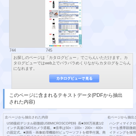
744
745
お探しのページは「カタログビュー」でごらんいただけます。カ
タログビューではweb上でパラパラめくりながらカタログをごらん
になれます。
このページに含まれるテキストデータ(PDFから抽出
された内容)
左ページから抽出された内容
右ページから抽出
USB接続デジタル顕微鏡USBMICROSCOPE特 長■300万画素1/2
ハンディマイクロメ
インチ高速CMOSカメラ搭載。■倍率は50×・100×・200×・400×
リーを携帯顕微鏡
の固定式。■測長・画像処理機能付ビュワーソフトを標準付属。商
イティングを採用