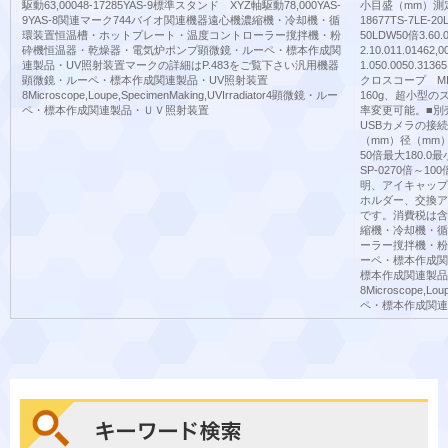
駆動63,00048-17285YAS-9標準スタンド XYZ軸駆動78,000YAS-
小目盛（mm）測
9YAS-8関連マーク744バイオ関連機器遠心機濃縮機・冷却機・循
18677TS-7LE-20
環装置恒温槽・ホットプレート・温度コントローラー撹拌機・粉
50LDW50倍3.60.0
砕機恒温器・乾燥器・電気炉ポンプ顕微鏡・ルーペ・標本作成関
2.10.011.01462
連製品・UV照射装置マークの詳細はP.483をご覧下さい汎用機器
1.050.0050.
顕微鏡・ルーペ・標本作成関連製品・UV照射装置
クロスコープ MIC
8Microscope,Loupe,SpecimenMaking,UVIrradiator4顕微鏡・ルー
160g、超小型
ペ・標本作成関連製品・ＵＶ照射装置
率変更可能。■別売
USBカメラの接
（mm）径（mm）重
50倍最大180.0最小1
SP-0270倍～1
明、アイキャップ
ホルダー、交換ア
です。消費税は含
縮機・冷却機・循
ーラー撹拌機・粉
ーペ・標本作成関
標本作成関連製品
8Microscope,Lo
ペ・標本作成関連