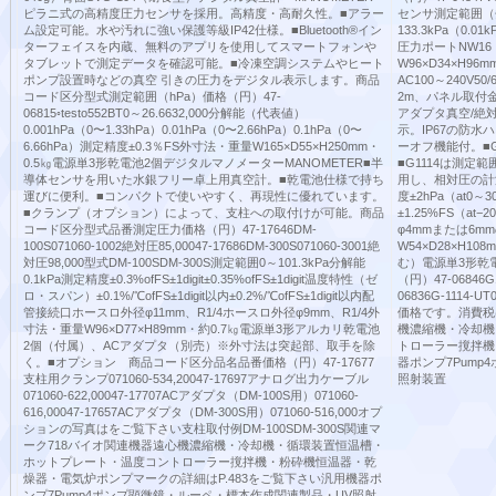
ピラニ式の高精度圧力センサを採用。高精度・高耐久性。■アラー
センサ測定範囲（分解能
ム設定可能。水や汚れに強い保護等級IP42仕様。■Bluetooth®イン
133.3kPa（0.0
ターフェイスを内蔵、無料のアプリを使用してスマートフォンや
圧力ポートNW16
タブレットで測定データを確認可能。■冷凍空調システムやヒート
W96×D34×H96
ポンプ設置時などの真空 引きの圧力をデジタル表示します。商品
AC100～240V
コード区分型式測定範囲（hPa）価格（円）47-
2m、パネル取付金
06815◦testo552BT0～26.6632,000分解能（代表値）
アダプタ真空/絶対
0.001hPa（0〜1.33hPa）0.01hPa（0〜2.66hPa）0.1hPa（0〜
示。IP67の防
6.66hPa）測定精度±0.3％FS外寸法・重量W165×D55×H250mm・
ーオフ機能付。■G
0.5㎏電源単3形乾電池2個デジタルマノメーターMANOMETER■半
■G1114は測
導体センサを用いた水銀フリー卓上用真空計。■乾電池仕様で持ち
用し、相対圧の計測も
運びに便利。■コンパクトで使いやすく、再現性に優れています。
度±2hPa（at0～
■クランプ（オプション）によって、支柱への取付けが可能。商品
±1.25%FS（at
コード区分型式品番測定圧力価格（円）47-17646DM-
φ4mmまたは6
100S071060-1002絶対圧85,00047-17686DM-300S071060-3001絶
W54×D28×H1
対圧98,000型式DM-100SDM-300S測定範囲0～101.3kPa分解能
む）電源単3形乾
0.1kPa測定精度±0.3%ofFS±1digit±0.35%ofFS±1digit温度特性（ゼ
（円）47-06846G11
ロ・スパン）±0.1%/℃ofFS±1digit以内±0.2%/℃ofFS±1digit以内配
06836G-1114-
管接続口ホースロ外径φ11mm、R1/4ホースロ外径φ9mm、R1/4外
価格です。消費税
寸法・重量W96×D77×H89mm・約0.7㎏電源単3形アルカリ乾電池
機濃縮機・冷却機
2個（付属）、ACアダプタ（別売）※外寸法は突起部、取手を除
トローラー撹拌機
く。■オプション 商品コード区分品名品番価格（円）47-17677
器ポンプ7Pum
支柱用クランプ071060-534,20047-17697アナログ出力ケーブル
照射装置
071060-622,00047-17707ACアダプタ（DM-100S用）071060-
616,00047-17657ACアダプタ（DM-300S用）071060-516,000オプ
ションの写真はをご覧下さい支柱取付例DM-100SDM-300S関連マ
ーク718バイオ関連機器遠心機濃縮機・冷却機・循環装置恒温槽・
ホットプレート・温度コントローラー撹拌機・粉砕機恒温器・乾
燥器・電気炉ポンプマークの詳細はP.483をご覧下さい汎用機器ポ
ンプ7Pump4ポンプ顕微鏡・ルーペ・標本作成関連製品・UV照射