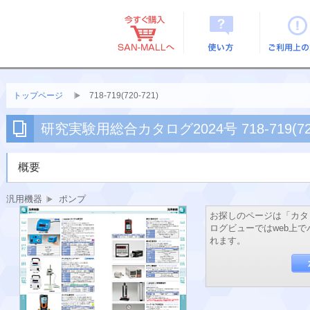
使い方
ご利用上
トップページ
718-719(720-721)
研究実験用総合カタログ2024号 718-719(720
概要
汎用機器
ポンプ
お探しのページは「カタ
ログビューではweb上
れます。