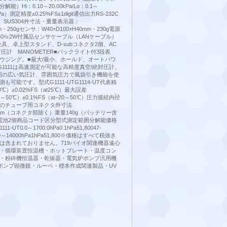
）Hi：0.10～20.00kPa/Lo：0.1～
1kPa）測定精度±0.25%FS±1digit通信出力RS-232C
 SUS304外寸法・重量表示器：
mm・250gセンサ：W40×D100×H40mm・230g電源
50/60㎐2W付属品センサケーブル（LANケーブル）
具、卓上型スタンド、D-subコネクタ2個、AC
圧計 MANOMETER■バックライト付3段表
水ハウジング。■最大/最小、ホールド、オートパワ
1111は高速測定が可能な高精度真空/絶対圧計。
定範囲の広い気圧計、雰囲気圧力で風袋引き機能を使
可能です。型式G1111-UTG1114-UT代表精
30℃）±0.02%FS（at25℃）最大誤差
−20～50℃）±0.1%FS（at−20～50℃）圧力接続内径
mmのチューブ用コネクタ外寸法
08mm（コネクタ部除く）重量140g（バッテリー含
電池2個商品コード区分型式測定範囲分解能価格
11-UT0.0～1700.0hPa0.1hPa51,80047-
UT0～14000hPa1hPa51,800※価格はすべて税抜き
は含まれておりません。719バイオ関連機器遠心
・循環装置恒温槽・ホットプレート・温度コン
・粉砕機恒温器・乾燥器・電気炉ポンプ汎用機
p4ポンプ顕微鏡・ルーペ・標本作成関連製品・UV