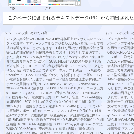
718
719
このページに含まれるテキストデータ(PDFから抽出された
左ページから抽出された内容
右ページから抽出
デジタル真空計VACUUMGAUGE■半導体圧力センサ方式のコンパ
ピラニ真空計 PI
クトな真空計です。■シンプルなデジタルLED表示画面。一目で数
バーグラフで分か
値の確認をすることができます。■水銀を用いたU字型真空計と同
な用途に対応可能
等以上の測定範囲と分解能を有しており、代替として最適です。
04566PG-D5A1×
また、従来のデジタル真空計に比べてお求めやすい価格です。■耐
ージポート取付外寸法
食型は腐食性ガスにも対応（SUS316L及びSUS304が侵食される
AC100～240V±
ガスを除く）。■レコーダ出力を標準装備。パソコンでデータをと
管式液柱型圧力計
りながら計測することができます（専用ソフト別売）。■裏面の
態にしてその先端
USBポート（USBmicro-B型プラグ）を使用すれば、市販のモバイ
名・型式価格（円）47
ル電源もお使い頂けます。商品コード区分型式受圧素子材質圧力
14526◦交換用ゲ
ポート材質価格（円）47-20016◦SVG-104シリコンBS95,00047-
14-0-14kPa（
20026◦SVG-104（耐食型）SUS316LSUS304115,000レコーダ出力
めします。※ご使
0～100kPaにおいて0～1VDC出力通信出力USB-2.0（MicroUSB-
に水銀の回収を依
B）推奨モバイル電源規格出力：DC15V1A、容量：2500mAh使用
されています。リー
周囲温度0～50℃（但しACアダプタは40℃迄）使用周囲湿度
状況が一目で確認
90%rh以下（結露なきこと）電源AC100～240VまたはUSBモバイ
放ができます。■
ル電源圧力ポートφ11mmホースニップル（取外すとRc1/4）付属
ード区分型式接続口ゲ
品ACアダプタ、試験成績書、検査合格表・保証書測定範囲0.1～
φ9.5mm0～0.
101.3kPa測定圧力・耐過負荷絶対圧・0.3MPa表示分解能0.1kPa測
VACUUMGAU
定精度±0.3%FS±1digit温度特性±0.1%FS/℃表示周期100ms外寸法
圧素子SUS316
W90×D100×H60mm（突起部除く）重量約550g（耐食型は約
標準装備でフルス
640g）背面SVG-104（耐食型）デジタル真空計 MANOMETER■
（円）47-0454