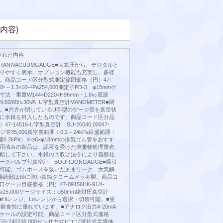
内容)
された内容
RANIVACUUMGAUGE■大気圧から、デジタルと
りやすく表示。オプション機能も充実し、多様
。商品コード区分型式測定範囲価格（円）47-
10⁵～1.3×10−¹Pa254,000測定子PD-3 φ15mmゲ
・重量W144×D220×H96mm・1.8㎏電源
10％50/60㎐30VA U字型真空計MANOMETER■閉
。■片方が閉じているU字型のゲージ管を真空状
に水銀を封入したものです。商品コード区分品
-14516◦U字型真空計 SU-20040,00047-
ージ管35,000真空度範囲：0.2～24kPa目盛範囲：
1目盛0.2kPa）※φ6×φ18mmの排気ゴム管をおすす
用済みの製品は、認可を受けた廃棄物処理業者
頼して下さい。水銀の回収は法令により義務化
クバルブ付真空計 BOURDONGAUGE■吸引
可能。ゴムホースを繋いだままリーク、大気解
接続部は錆に強い真鍮クロームメッキ製。商品コ
ージ目盛価格（円）47-09156HK-91/4-
1MPa15,000ゲージサイズ：φ50mm絶対圧真空計
GE■Hiレンジ、Loレンジから選択・切替可能。■受
Lで耐食性に優れています。■アナログ出力4-20mA
ケールの設定可能。商品コード区分型式価格
7VGS-240238,000センサ方式ピエゾ抵抗式半導体