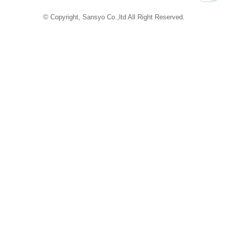
Powered by
iCata
© Copyright, Sansyo Co.,ltd All Right Reserved.