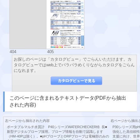
404
405
お探しのページは「カタログビュー」でごらんいただけます。カ
タログビューではweb上でパラパラめくりながらカタログをごらん
になれます。
このページに含まれるテキストデータ(PDFから抽出
された内容)
左ページから抽出された内容
右ページから抽出
ポータブルマルチ水質計 P40シリーズWATERCHECKER特 長■
P30シリーズ用p
新型デジタルプローブ採用。プローブ情報を自動で認識します
強化した高信頼性
（HM-40Pは除く）。■pHプローブとORPプローブは電極部のみの
支援に向け、世界