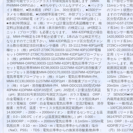
交換が可能でランニングコストや環境負荷を低減します（MM4-
載（一部センサ除
PH/MM4-ORPのみ）。■持ちやすいスリムなデザイン。■バックラ
11mセンサをご
イト機能付。■防水構造（IP67：1ｍ、30分浸漬可）。■1500デー
のフロート状態か
タメモリ機能搭載。■USB標準装備でPC、外部プリンタなどに接
ますので内部液の
続対応でUSB給電（オプション）も可能です（HM-40Pは除く）。
区分型式防水メモ
■本体2年間保証。※（検）マークは計量法型式承認機種です。検
06107◦GST-
定料は別途必要。※1.本体（表示操作部）の検定には、pH測定ユ
ド長1m）0～100℃0
ニット（プローブ部）も必要となります。 MM-42DP検定の場合
複合センサ一般/投
は、MM4-PH検定を2本手配が必要です。1本のみでは検定不可と
1420,00033-
なりますのでご注意下さい。MM-42DP商品コード区分型式チャン
用（リード長1m）0～1
ネル数仕様測定項目付属センサ価格（円）33-11117HM-40P1pH電
2729C○○OR
極セット（検）pHGST-2739C70,00033-11127HM-40P1ORP電極
100℃−22,0003
セットORPPST-2739C70,00033-11137MM-41DP1pHプローブセッ
定用（リード長1m
ト（検）pHMM4-PH90,00033-11147MM-41DP1ORPプローブセッ
率セル（一般用）
トORPMM4-ORP92,00033-11157MM-41DP1電気伝導率プローブ
カバーします。商
セット電気伝導率MM4-EC98,00033-11227MM-41DP1溶存酸素プ
範囲測定範囲（セル定
ローブセット溶存酸素MM4-DDO170,00033-11167MM-42DP2pH・
伝導率セル一般/投
電気導電率プローブセット（検）※1pH・電気伝導率MM4-PH、
10S/m（250m-¹
MM4-EC130,00033-11237MM-42DP2pH・溶存酸素プローブセッ
−○電気伝導率セル
ト（検）※1pH・溶存酸素MM4-PH、MM4-DDO215,000型式HM-
20mS/m（1m-
40PMM-41DPMM-42DPJIS型式（pH）JIS型式Ⅰ計量法型式承認
覧下さいポータブ
（pH）第SS191号第SS201号測定方法pH：ガラス電極法 ORP：
ブ SENSOR■
白金電極法イオン：イオン電極法 温度：サーミスタ抵抗体pH：
内蔵用途測定範囲価格
ガラス電極法 ORP：白金電極法電気伝導率：交流2電極法 溶存
電極○－一般/投込
酸素：光学式 温度：サーミスタ抵抗体測定範囲pH：0.00～
～100℃20,000
14.00ORP：－2000～＋2000mVイオン：使用するセンサによる温
溶媒用（リード長1m
度：0.0～100.0℃（イオンは温度測定機能無し）pH：0.000～
06147PST-2
14.000ORP：ー2000～＋2000mV電気伝導率：0.1mS/m～10S/m電
1m）ORP：0～±2
気抵抗率：0.1Ω・m～10kΩ・m（電気伝導率からの換算）塩分
42DP用プロー
（NaCl、PSS）・TDS：電気伝導率からの換算溶存酸素/飽和率：
（円）33-1117