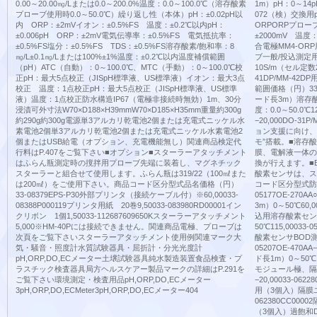
0.00～20.00㎎/Lまたは0.0～200.0%温度：0.0～100.0℃（溶存酸素
1m）pH：0～14pH
プローブ使用時0.0～50.0℃）繰り返し性（本体）pH：±0.02pH以
072（検）交換用pH
内 ORP：±2mVイオン：±0.5%FS 温度：±0.2℃以内pH：
ORPORPプロー
±0.006pH ORP：±2mV電気伝導率：±0.5%FS 電気抵抗率：
±2000mV 温度：0
±0.5%FS塩分：±0.5%FS TDS：±0.5%FS溶存酸素/飽和率：8
合電極MM4-ORP用
㎎/L±0.1㎎/Lまたは100%±1%温度：±0.2℃以内温度補償範囲
ブ一般/投込測定用
（pH）ATC（自動）：0～100.0℃、MTC（手動）：0～100.0℃校
10S/m（セル定数2
正pH：最大5点校正（JISpH標準液、US標準液）イオン：最大3点
41DP/MM-4
校正 温度：1点校正pH：最大5点校正（JISpH標準液、US標準
範囲価格（円）33
液）温度：1点校正防水構造IP67（電極非接続時無効）1m、30分
ード長3m）溶存酸素
浸漬可外寸法W70×D188×H39mmW70×D185×H35mm重量約300g
度：0.0～50.0℃
約290g約300g電源単3アルカリ乾電池2個または充電式ニッケル水
−20,000DO-3
素電池2個単3アルカリ乾電池2個または充電式ニッケル水素電池2
ョン支援に向け、
個またはUSB給電（オプション、充電機能無し）関連商品検定代
モ”搭載。■溶存
行料はP.407をご覧下さい■オプション■スターラーアタッチメント
膜、電解液一体の
はふらん瓶測定時の撹拌用プローブ先端に装着し、マグネチック
換が行えます。■
スターラーと組合せて使用します。ふらん瓶は319/22（100㎖また
酸素センサは、ス
は200㎖）をご使用下さい。商品コード区分型式品名価格（円）
コード区分型式防
33-08379EPS-P30外部プリンタ（接続ケーブル付）※60,00033-
05177OE-27
08388P000119プリンタ用紙 20巻9,50033-083980RD00001イン
3m）0～50℃60,
クリボン 1個1,50033-112687609650Kスターラーアタッチメント
込用溶存酸素セン
5,000※HM-40Pには接続できません。関連商品電極、プローブは
50℃115,0003
次頁をご覧下さいスターラーアタッチメント使用例関連マーク大
酸素センサBOD測定
気・騒音・照度計水質試験器具・屈折計・分光光度計
05207OE-4
pH,ORP,DO,ECメーター土壌試験器具純水製造装置食品検査・プ
ド長1m）0～50℃1
ラスチック検査器具局方ヘルスケアー製品マークの詳細はP.291を
モジュール極、隔
ご覧下さい環境測定・検査用品pH,ORP,DO,ECメーター
−20,00033-06
3pH,ORP,DO,ECMeter3pH,ORP,DO,ECメーター404
用（3個入）隔膜ユ
062380CC000
（3個入）過飽和D