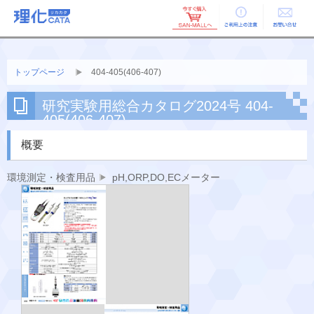
ご利用上の
お問い合せ
注意
トップページ
404-405(406-407)
研究実験用総合カタログ2024号 404-
405(406-407)
概要
環境測定・検査用品
pH,ORP,DO,ECメーター