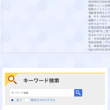
062480CC000
隔膜ユニット交換、電
隔膜カートリッジO
電解液充填タイプ−6
液 R-9（50㎖×3
硫酸ナトリウム（50ℊ
水中スターラー ST
計量法型式承認機
料はP.407を
含まれておりませ
計・分光光度計pH
置食品検査・プラ
定・検査用品pH,O
3pH,ORP,DO,E
キーワード検索