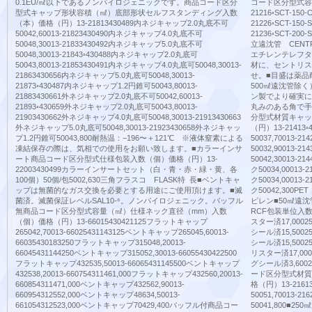
0.1EU/㎖以下であるノンパイロジェニックです。商品コード区分
コード区分型式容
型式キャップ形状容積（㎖）底部形状セルフスタンディング入数
21216◦SCT-150-
（本）価格（円）13-21813430489内ネジキャップ2.0丸底不可
21226◦SCT-150-
50042,60013-21823430490内ネジキャップ4.0丸底不可
21236◦SCT-200
50048,30013-21833430492内ネジキャップ5.0丸底不可
立遠沈管 CENT
50048,30013-21843◦430488内ネジキャップ2.0丸底可
エチレンテレフタ
50043,80013-21853430491内ネジキャップ4.0丸底可50048,30013-
材に、セントリス
21863430656内ネジキャップ5.0丸底可50048,30013-
せ。■目盛は薬品
21873◦430487内ネジキャップ1.2円錐可50043,80013-
500㎖遠沈管除
21883430661外ネジキャップ2.0丸底不可50042,60013-
ン製でより確実に
21893◦430659外ネジキャップ2.0丸底可50043,80013-
丸みのある角で手
21903430662外ネジキャップ4.0丸底可50048,30013-21913430663
分型式材質キャッ
外ネジキャップ5.0丸底可50048,30013-21923430658外ネジキャッ
（円）13-21413
プ1.2円錐可50043,800耐熱温：−196〜＋121℃ ※液体窒素による
50037,70013-
凍結保存の際は、気相での使用をお願い致します。■カラーインサ
50032,90013-
ート商品コード区分型式仕様包装入数（個）価格（円）13-
50042,30013-
22003430499カラーインサートセット（白・青・赤・緑・黄、各
ク50034,00013
100個）50個/包5002,630三角フラスコ FLASK特 長■ベントキャ
ク50034,00013
ップは無菌的なガス交換を必要とする用途にご使用頂けます。■滅
ク50042,30
菌済。滅菌保証レベルSAL10-⁶。ノンパイロジェニック。バッフル
ピレン■50㎖遠
無商品コード区分型式容量（㎖）仕様ネック直径（mm）入数
RCF包装単位入数（
（個）価格（円）13-66015430421125フラットキャップ
スター済17,00025
265042,70013-66025431143125ベントキャップ265045,60013-
シール済15,50025
66035430183250フラットキャップ315048,20013-
シール済15,50025
66045431144250ベントキャップ315052,30013-66055430422500
リスター済17,0002
フラットキャップ432535,50013-66065431145500ベントキャップ
グシール済3,600
432538,20013-660754311461,000フラットキャップ432560,20013-
ード区分型式材質
660854311471,000ベントキャップ432562,90013-
格（円）13-2161
660954312552,000ベントキャップ48634,50013-
50051,70013-
661054312523,000ベントキャップ70429,400バッフル付商品コー
50041,800