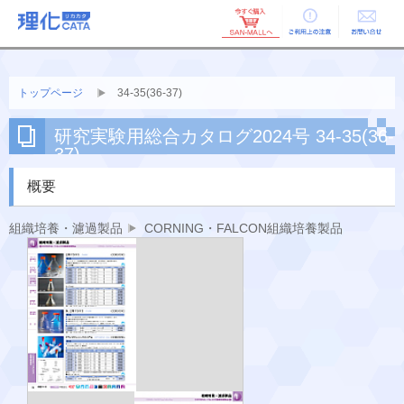
ご利用上の
お問い合せ
注意
トップページ
34-35(36-37)
研究実験用総合カタログ2024号 34-35(36-
37)
概要
組織培養・濾過製品
CORNING・FALCON組織培養製品