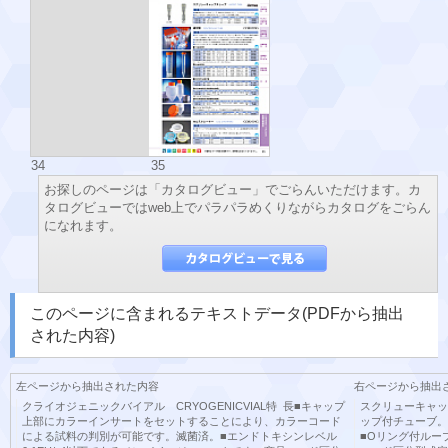
34
35
お探しのページは「カタログビュー」でごらんいただけます。カ
タログビューではweb上でパラパラめくりながらカタログをごらん
になれます。
このページに含まれるテキストデータ(PDFから抽出
された内容)
左ページから抽出された内容
右ページから抽出
クライオジェニックバイアル CRYOGENICVIAL特 長■キャップ
スクリューキャップ
上部にカラーインサートをセットすることにより、カラーコード
ップ付チューブ。R
による試料の判別が可能です。滅菌済。■エンドトキシンレベル
■Oリング付ルー