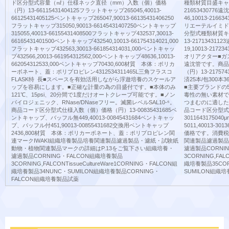
ド区分型式容量（㎖）仕様ネック直径（mm）入数（個）価格
種類材質目盛キャ
（円）13-66115431404125フラットキャップ265045,40013-
21653430776
66125431405125ベントキャップ265047,90013-66135431406250
46,10013-216
フラットキャップ315050,90013-66145431407250ベントキャップ
リエーテルイミド
315055,40013-66155431408500フラットキャップ432537,30013-
分型式種類材質キ
66165431401500ベントキャップ432540,10013-661754314021,000
13-21713431
フラットキャップ432563,30013-661854314031,000ベントキャッ
19,10013-21
プ432566,20013-661954312562,000ベントキャップ48636,10013-
オリアクター■ガ
662054312533,000ベントキャップ70430,600材質 本体：ポリカ
遠沈管です。商品
ーボネート、蓋：ポリプロピレン4312534311465L三角フラスコ
（円）13-217
FLASK特 長■スペースを有効活用しながら浮遊培養のスケールア
済25本/包300本3
ップを容易にします。■正確な計量の為の目盛付です。■本体のみ
■主要ブランドの
121℃、15psi、20分間で1度だけオートクレーブ可能です。■ノン
毒性の無い素材で
パイロジェニック、RNase/DNaseフリー。滅菌レベルSAL10-⁶。
つまむのに適した
商品コード区分型式仕様入数（個）価格（円）13-00835431685ベ
品コード区分型式
ントキャップ、バッフル無449,40013-00845431684ベントキャッ
3011643175040μ
プ、バッフル付451,90013-00855431682交換用ベントキャップ
5011,40013-3
2436,800材質 本体：ポリカーボネート、蓋：ポリプロピレン関
価格です。消費税
連マークIWAKI組織培養製品培養関連製品濾過製品・濾紙・試験紙
関連製品濾過製品
動物・植物関連製品マークの詳細はP.13をご覧下さい組織培養・
濾過製品CORNI
濾過製品CORNING・FALCON組織培養製品
3CORNING,FAL
3CORNING,FALCONTissueCultureWare1CORNING・FALCON組
織培養製品35CO
織培養製品34NUNC・SUMILON組織培養製品CORNING・
SUMILON組織
FALCON組織培養製品試薬