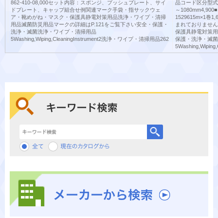
862-410-08,000セット内容：スポンジ、プッシュプレート、サイ
品コード区分型式サイ
ドプレート、キャップ組合せ例関連マーク手袋・指サックウェ
～1080mm4,9
ア・靴めがね・マスク・保護具静電対策用品洗浄・ワイプ・清掃
1529615m×
用品滅菌防災用品マークの詳細はP.121をご覧下さい安全・保護・
まれておりません
洗浄・滅菌洗浄・ワイプ・清掃用品
保護具静電対策用
5Washing,Wiping,CleaningInstrument2洗浄・ワイプ・清掃用品262
保護・洗浄・滅菌
5Washing,Wipi
キーワード検索