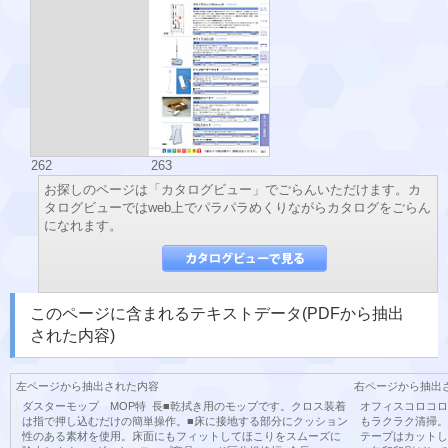
262
263
お探しのページは「カタログビュー」でごらんいただけます。カ
タログビューではweb上でパラパラめくりながらカタログをごらん
になれます。
このページに含まれるテキストデータ(PDFから抽出
された内容)
左ページから抽出された内容
右ページから抽出
ダスターモップ MOP特 長■乾拭き用のモップです。クロス装着
オフィスコロコロ
は指で押し込むだけの簡単操作。■床に接地する部分にクッション
もラクラク清掃。
性のある素材を使用。床面にもフィットしてほこりをスムーズに
テープはカットし