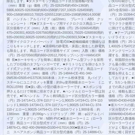
除去します。■ダスターモップ商品コード区分規格幅×全長
い矢印印刷がして
（mm）重量（g）価格（円）25-0262545約450×1360約
品コード区分型式サイ
5906,60025-0263560約600×1580約7207,10025-0264590約
187×全長560～
900×1580約80010,70025-02655120約1200×1580約99014,000材
（円）25-15394◦
質 ハンドル：アルミパイプ（φ22mm） プレート：ABS クッ
ー CLEANE
ションシート：PE■ダスターモップ用マイクロクロス商品コード
でラクラク使用で
区分規格サイズ（mm）入数（枚）価格（円）25-0266545用約
に掛けても壁面に
475×200301,40025-0267560用約635×200301,75025-0268590用約
す。■テープは9
935×200302,60025-02695120用約1270×200303,500■ダスターモッ
いドライエッジ・
プ用マイクロファイバーパッド 除電式60■超極細繊維で微細なほ
数価格（円）25-1
こりもキャッチします。■清掃時の静電気・床面に発生した静電気
1,40025-175
も除去します。商品コード区分規格サイズ（mm）入数（枚）価格
ステンクリーンス
（円）25-0270560用約660×20512,700モップハンガーHANGER
躍する、腐食に強
特 長■ホーキやモップを簡単に着脱できるアーム型フックを採用
す。樹脂部分が無
したプロ仕様のタフなハンガーです。■チリトリなどを掛けるスラ
クも最小限に抑制
イド式フック付。■6本掛けの省スペースタイプです。商品コード
プルなフレーム構
区分型式サイズ（mm）価格（円）25-14844◦CE-491-340-
繁殖を抑えること
0W536×D505×H137536,500本体：スチール粉体塗装 丸パイプ：
しております。■
スチールにユニクロメッキ重量：約9㎏使用例吸水ローラー ミニ
す。Sカンを掛け
ROLLER特 長■扱い易い小型の吸水ローラーです。■スポンジを
までの高さは約1
押さえるだけで簡単に排水できます。■ハンドルとローラー部は別
より、移動も楽に
売です。■FXハンドル アルミ柄S商品コード区分型式カラー価格
価格（円）25-0288
（円）25-14714◦CL-374-110グリーン1,90025-14724◦CL-374-110
W690×D430×H
レッド1,90025-14734◦CL-374-110ブルー1,90025-14744◦CL-374-
■省スペースの据
110イエロー1,90025-14754◦CL-374-110ホワイト1,900全長：約
ド区分型式サイズ価格
1380mm 重量：約390gヘッド/グリップ：PP 柄：φ22アルミパ
100W490×D54
イプ ソフトグリップM：NBR-PVC■吸水ローラーミニ（ローラ
区分型式入数価格（円）
ー部）商品コード区分型式サイズ（mm）価格（円）25-
プローラーワイド
14876◦CL-862-400-0W468×D100×H17014,000■吸水ローラーミ
どがよく取れます
ニ スペアスポンジ商品コード区分型式価格（円）25-14886◦CL-
方向に軽く回すだ