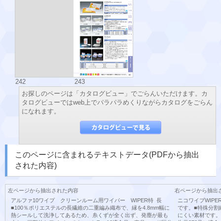
242
243
お探しのページは「カタログビュー」でごらんいただけます。カ
タログビューではweb上でパラパラめくりながらカタログをごらん
になれます。
このページに含まれるテキストデータ(PDFから抽出
された内容)
左ページから抽出された内容
右ページから抽出
アルファ10ワイプ クリーンルーム用ワイパー WIPER特 長
ニコワイプWIP
■100％ポリエステルの長繊維の二重編み織布で、縁を4.8mm幅に
です。■特殊分割
熱シールして洗浄してあるため、糸くずが全く出ず、発塵が最も
にくい素材です。