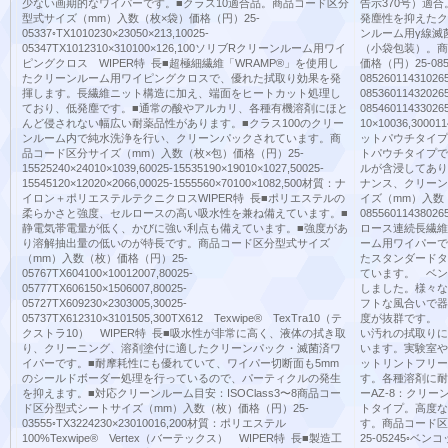
少ない画期的なワイパーです。■クラス10適合品。商品コード区分
告示370号）適合。
型式サイズ（mm）入数（枚×袋）価格（円）25-
発塵性を抑えたク
05337◦TX1010230×23050×213,10025-
ンルーム用γ線滅菌
05347TX1012310×310100×126,100ソリブRクリーンルーム用ワイ
（小袋包装）。商
ピングクロス WIPER特 長■超極細繊維「WRAMP®」を使用し
価格（円）25-08516
たクリーンルーム用ワイピングクロスで、優れた拭取り効果を発
08526011431026
揮します。長繊維ニット構造に加え、端面をヒートカット処理し
08536011432026
ており、低発塵です。■通常の酸やアルカリ、各種有機溶剤にほと
08546011433026
んど侵されない幅広い耐薬品性があります。■クラス100のクリー
10×10036,300
ンルーム内で純水洗浄を行い、クリーンパックされています。商
ットパウチタイプ
品コード区分サイズ（mm）入数（枚×包）価格（円）25-
トパウチタイプで
15525240×24010×1039,60025-15535190×19010×1027,50025-
ルが含浸してあり
15545120×12020×2066,00025-1555560×70100×1082,500材質：ナ
ナンス、クリーン
イロン＋ポリエステルテクニクロスWIPER特 長■ポリエステルの
イズ（mm）入数（
柔らかさと強度、セルロースの高い吸水性を兼ね備えています。■
085560114380
静電気帯電量が低く、かびに強い利点も備えています。■強度があ
ロース連続長繊維
り溶解抽出量の低いのが特長です。商品コード区分型式サイズ
ーム用ワイパーで
（mm）入数（枚）価格（円）25-
たスタンダードタ
05767TX604100×10012007,80025-
ています。 ベン
05777TX606150×1506007,80025-
しました。様々な
05727TX609230×2303005,30025-
フトな風合いで器
05737TX612310×3101505,300TX612 Texwipe® TexTra10（テ
度が抜群です。 
クストラ10） WIPER特 長■吸水性が非常に高く、液体の拭き取
い汚れの拭取りに
り、クリーニング、溶剤塗付に適したクリーンパック・滅菌済ワ
います。実験室や
イパーです。■耐摩耗性にも優れていて、ワイパー切断面も5mm
ットリントフリー
のシールドボーダー処理を行っているので、パーティクルの発生
す。各種溶剤に耐
を抑えます。■対応クリーンルーム目安：ISOClass3〜8商品コー
ーAZ-8：クリ
ド区分型式シートサイズ（mm）入数（枚）価格（円）25-
トタイプ。高度な
03555◦TX3224230×23010016,200材質：ポリエステル
す。商品コード区
100%Texwipe® Vertex（バーテックス） WIPER特 長■製造工
25-05245◦ベンコ