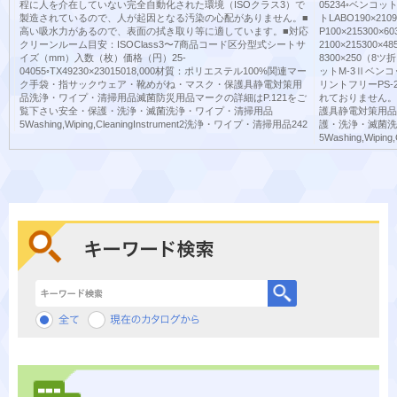
程に人を介在していない完全自動化された環境（ISOクラス3）で
05234◦ベンコットM
製造されているので、人が起因となる汚染の心配がありません。■
トLABO190×21
高い吸水力があるので、表面の拭き取り等に適しています。■対応
P100×215300×
クリーンルーム目安：ISOClass3〜7商品コード区分型式シートサ
2100×215300×
イズ（mm）入数（枚）価格（円）25-
8300×250（8ツ
04055◦TX49230×23015018,000材質：ポリエステル100%関連マー
ットM-3Ⅱベン
ク手袋・指サックウェア・靴めがね・マスク・保護具静電対策用
リントフリーPS
品洗浄・ワイプ・清掃用品滅菌防災用品マークの詳細はP.121をご
れておりません。
覧下さい安全・保護・洗浄・滅菌洗浄・ワイプ・清掃用品
護具静電対策用品
5Washing,Wiping,CleaningInstrument2洗浄・ワイプ・清掃用品242
護・洗浄・滅菌洗
5Washing,Wipi
キーワード検索