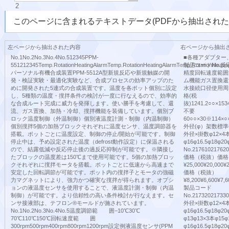
2
このページに含まれるテキストデータ(PDFから抽出された
左ページから抽出された内容
右ページから抽出
No.1No.2No.3No.4No.512345PPM-
■各種アダプター
551212345Temp.RotationHeatingAlarmTemp.RotationHeatingAlarmTemp.RotationHeati
製品コードNo.
パーソナル有機合成装置PPM-5512A型新規反応や新規触媒の開
精度回転速度範囲
発・検証実験・最適化実験など、合成プロセスの効率アップのた
ム機能ガス置換還
めに開発された5連式の合成装置です。温度を各ポット個別に設定
水接続口径使用周
し、5種類の温度・撹拌条件の検討が一度に行なえるので、効率的
格(税
な合成ルート完成に威力を発揮します。使い勝手を考慮して、還
抜)1241.2○○×153
流、ガス置換、加熱・冷却、撹拌機能を装備しています。個別ブ
不要
ロック温度制御（外温制御）個別液温度計測・制御（内温制御）
60○○×30※114×○×
個別撹拌5個の加熱ブロックそれぞれに温度センサ、温度調節器を
外径(φ）架数標準
搭載。ポットごとに温度設定、制御の停止/開始が可能です。制御
外径×掛数φ12×4本φ
停止中は、予め設定された温度（defrost動作設定）に保温される
φ16φ16.5φ18φ
ので、結露低減や反応停止後の過反応抑制が可能です。※隣接し
No.21761021762
たブロックの温度差は150℃まで使用可能です。5個の加熱ブロッ
価格（税抜）価格
クそれぞれに撹拌モータを搭載。ポットごとに低速から高速まで
¥25,000¥20,000¥
安定した回転調節が可能です。ポット内の撹拌子とモータの強磁
価格（税抜）
力マグネットにより、強力かつ確実な撹拌が得られます。オプシ
¥8,200¥6,600¥7,6
ョンの液温度センサを使用することで、液温度計測・制御（内温
製品コード
制御）が可能です。より信頼性の高い条件検討が行なえます。セ
No.21732021733
ンサ接液部は、テフロン®モールドが施されています。
外径×掛数φ12×4本φ
No.1No.2No.3No.4No.5温度調節範 囲−10℃30℃
φ16φ16.5φ18φ
70℃110℃150℃回転速度範 囲
φ13φ13×3本φ15φ
300rpm500rpm400rpm800rpm1200rpm設定例液温度センサ(PPM
φ16φ16.5φ18φ