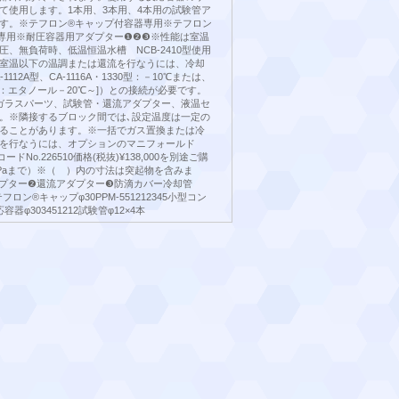
て使用します。1本用、3本用、4本用の試験管ア
す。※テフロン®キャップ付容器専用※テフロン
専用※耐圧容器用アダプター❶❷❸※性能は室温
圧、無負荷時、低温恒温水槽 NCB-2410型使用
室温以下の温調または還流を行なうには、冷却
1112A型、CA-1116A・1330型：－10℃または、
[冷媒：エタノール－20℃～]）との接続が必要です。
ガラスパーツ、試験管・還流アダプター、液温セ
。※隣接するブロック間では､設定温度は一定の
ることがあります。※一括でガス置換または冷
を行なうには、オプションのマニフォールド
コードNo.226510価格(税抜)¥138,000を別途ご購
hPaまで）※（ ）内の寸法は突起物を含みま
プター❷還流アダプター❸防滴カバー冷却管
45テフロン®キャップφ30PPM-551212345小型コン
器φ303451212試験管φ12×4本