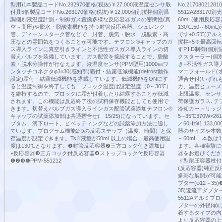
型用)1本製品コードNo.282970価格(税抜)￥27,000液温度センサ取
No.21708021281
付具5個製品コードNo.263170価格(税抜)￥12,000個別撹拌個別温
5512A28317
調個別液温度計測・制御ガス置換多様な反応容器ガスの密閉性(真
60mL(使用反応
空～高圧)や脱水・脱酸素機能を持つ封管反応容器、シュレンク
130℃:50～60
管、ディーンスターク管などで、封管、脱気・脱水、脱酸素・高
です±0.5℃(アル
圧などの雰囲気をつくることが可能です。テフロン®キャップのガ
撹拌×5※最高回
ス導入ラインに真空引きラインと不活性ガスガス導入ラインの切
すP.I.D制御(
替えバルブを装備しています。ガス配管を接続することで、脱酸
クスターラー(個
素・脱水分操作が行なえます。液温度センサ(PPM型用)1000㎜ワ
き+不活性ガス導
ンタッチコネクタφ3×30(感知部)霜付・結露低減機能(defrost動作
マニフォールド(
設定)霜付・結露低減機能を搭載しています。低減機能をONにす
通合せ付)いずれ
ると温度制御を終了しても、ブロック温度は設定温度（0～30℃）
カ、温度ヒューズ
を維持するので、ブロックに霜が付着したり結露することが低減
上限温度、センサ
されます。この機能は反応終了後の試料保存機能としても使用で
荷保護ガラス､テフ
きます。切替えバルブガス導入ラインガス配管試薬添加テフロン®
冷却カートリッジ:
キャップの試薬添加部は共通摺合せ( 15/25)になっています。セ
5∼35℃370W×261
プタム、滴下ロート、ピペッティングなどの試薬添加方法に適し
／60Hz¥1,1
ています。プログラム機能2つの反応ステップ（温度、時間）と保
器のサイズや本数
存温度が設定できます。Ts※液量が50mL以上の場合、最高使用温
～60mL、本数は
度は130℃となります。❶封管反応容器❷三方コック付き添加口
ます。各種実験に
+反応容器❸三方コック付反応容器❹ストップコック付反応容器
器をお選びくださ
❶❷❸❹PPM-551212
ド型耐圧容器枝付
(反応容器)純正
多彩な展開が可能各
プター(φ12～35
35)還流アダプター
5512Aアルミ
プターの外径(φ
着するタイプの内
より反応容器の上