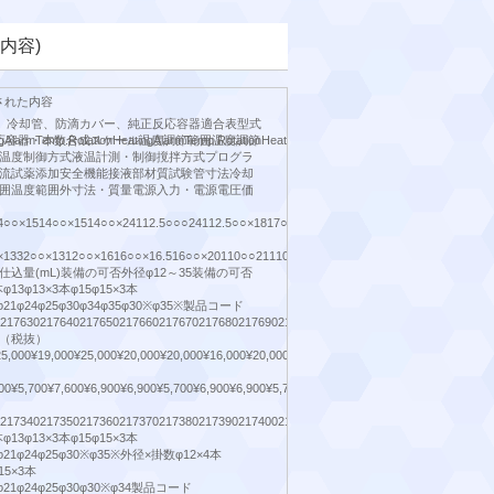
内容)
された内容
、冷却管、防滴カバー、純正反応容器適合表型式
ngAlarmTemp.RotationHeatingAlarmTemp.RotationHeatingAlarmPowerOnOff
反応容器・本数合成スケール温度調節範囲温度調節
温度制御方式液温計測・制御撹拌方式プログラ
流試薬添加安全機能接液部材質試験管寸法冷却
囲温度範囲外寸法・質量電源入力・電源電圧価
4○○×1514○○×1514○○×24112.5○○○24112.5○○×1817○○○24112.5○○○30130×○○30130○○×35
1332○○×1312○○×1616○○×16.516○○×20110○○21110○○25114○○34160×○○1614○○×24110
仕込量(mL)装備の可否外径φ12～35装備の可否
13φ13×3本φ15φ15×3本
20φ21φ24φ25φ30φ34φ35φ30※φ35※製品コード
021763021764021765021766021767021768021769021770021771021772021773021774021
（税抜）
25,000¥19,000¥25,000¥20,000¥20,000¥16,000¥20,000¥21,000¥16,000¥24,000¥18,000¥21,0
00¥5,700¥7,600¥6,900¥6,900¥5,700¥6,900¥6,900¥5,700¥6,900¥5,700¥6,900¥5,700¥10,000
0217340217350217360217370217380217390217400217410217420217430245900245910
13φ13×3本φ15φ15×3本
20φ21φ24φ25φ30※φ35※外径×掛数φ12×4本
15×3本
20φ21φ24φ25φ30φ30※φ34製品コード