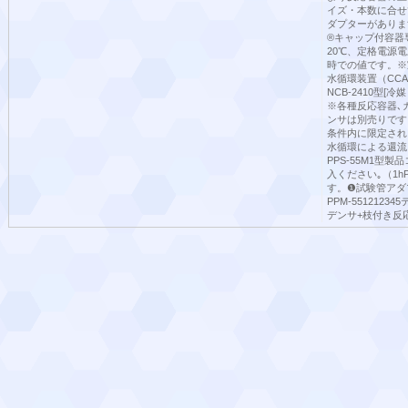
イズ・本数に合せ
ダプターがありま
®キャップ付容器
20℃、定格電源電
時での値です。※
水循環装置（CCA-
NCB-2410型
※各種反応容器､
ンサは別売りです
条件内に限定され
水循環による還流
PPS-55M1型製品
入ください｡（1
す。❶試験管アダ
PPM-5512123
デンサ+枝付き反応容