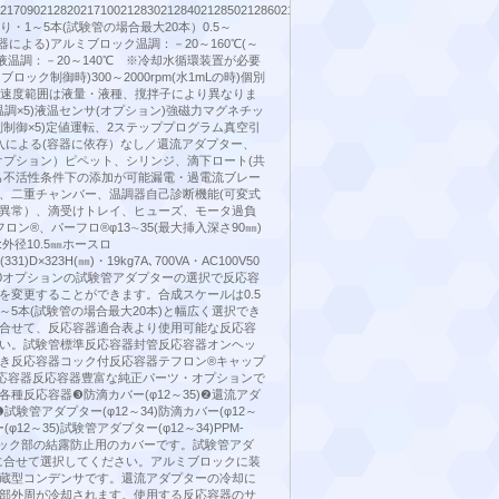
021709021282021710021283021284021285021286021287021288021289021290021855021
0別売り・1～5本(試験管の場合最大20本）0.5～
容器による)アルミブロック温調：－20～160℃(～
mL)液温調：－20～140℃ ※冷却水循環装置が必要
ミブロック制御時)300～2000rpm(水1mLの時)個別
転速度範囲は液量・液種、撹拌子により異なりま
個別温調×5)液温センサ(オプション)強磁力マグネチッ
別制御×5)定値運転、2ステッププログラム真空引
入による(容器に依存）なし／還流アダプター、
オプション）ピペット、シリンジ、滴下ロート(共
も不活性条件下の添加が可能漏電・過電流ブレー
、二重チャンバー、温調器自己診断機能(可変式
異常）、滴受けトレイ、ヒューズ、モータ過負
ロン®、パーフロ®φ13∼35(最大挿入深さ90㎜)
外径10.5㎜ホースロ
(331)D×323H(㎜)・19kg7A､700VA・AC100V50
33,000オプションの試験管アダプターの選択で反応容
を変更することができます。合成スケールは0.5
1～5本(試験管の場合最大20本)と幅広く選択でき
合せて、反応容器適合表より使用可能な反応容
い。試験管標準反応容器封管反応容器オンヘッ
き反応容器コック付反応容器テフロン®キャップ
反応容器反応容器豊富な純正パーツ・オプションで
種反応容器❸防滴カバー(φ12～35)❷還流アダ
)❶試験管アダプター(φ12～34)防滴カバー(φ12～
(φ12～35)試験管アダプター(φ12～34)PPM-
ブロック部の結露防止用のカバーです。試験管アダ
)に合せて選択してください。アルミブロックに装
蔵型コンデンサです。還流アダプターの冷却に
部外周が冷却されます。使用する反応容器のサ