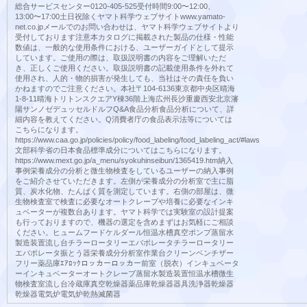
総合サービスセンター0120-405-525受付時間9:00〜12:00、
13:00〜17:00土日祝除くヤマト科学ウェブサイトwww.yamato-
net.co.jpメールでのお問い合わせは、ヤマト科学ウェブサイトより
受付しております注意本カタログに掲載された製品の仕様・性能
数値は、一般的な使用条件における、ユーザーガイドとして提示
しています。ご使用の際は、取扱説明書の内容をご理解いただ
き、正しくご使用ください。取扱説明書の記載使用条件を外れて
使用され、人的・物的損害が発生しても、当社はその責任を負い
かねますのでご注意ください。本社〒104-6136東京都中央区晴海
1-8-11晴海トリトンスクエアY棟36階上海広州長沙重慶西安北京瀋
陽サンノゼデュッセルドルフQ&A食品分析食品分析について、詳
細内容を教えてください。Q消費者庁の食品表示法等については
こちらになります。
https://www.caa.go.jp/policies/policy/food_labeling/food_labeling_act/#laws
文部科学省の日本食品標準成分についてはこちらになります。
https://www.mext.go.jp/a_menu/syokuhinseibun/1365419.htm納入
事例栄養成分の分析と微生物検査をしているユーザーの納入事例
をご紹介させていただきます。左側が栄養成分の分析室で主に脂
質、炭水化物、たんぱく質を測定しています。右側の部屋は、微
生物検査室で検査に必要なオートクレーブや培養に必要なインキ
ュベーターが複数台あります。ヤマト科学では実験室の設計提案
も行っておりますので、機器の選定を含めまずはお気軽にご相談
ください。ヒュームフードケルダール恒温水槽真空ポンプ蒸留水
製造装置流し台チラーロータリーエバポレータチラーロータリー
エバポレータ振とう器栄養成分分析室作業台クリーンベンチザー
フリー薬品庫ｴｱﾛｯｸロッカーロッカー前室（脱衣）インキュベータ
ーインキュベーターオートクレーブ蒸留水製造装置恒温水槽微生
物検査室流し台冷蔵庫真空乾燥器薬品庫乾燥器器具洗浄器乾燥器
乾燥器電気炉電気炉乾熱滅菌器