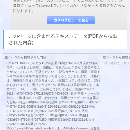
お探しのページは「カタログビュー」でごらんいただけます。カ
タログビューではweb上でパラパラめくりながらカタログをごらん
になれます。
このページに含まれるテキストデータ(PDFから抽出
された内容)
左ページから抽出された内容
右ページから抽出
Cat.No:C1008Gこのカタログの記載内容は2026年7月現在のもの
抽出されたテキス
です。◦仕様および外観、価格は、改良のため予告なく変更するこ
とがありますのでご了承ください。◦製品カラーは、撮影・印刷イ
ンキの関係で実際の色と異なって見えることがあります。◦価格に
は、消費税が含まれておりません。◦記載されている会社名、製品
名およびロゴは、当社または各社の商標および登録商標です。本
文中に「TM」、「Ⓡ」は記載しておりません。筑波(029)852-
3411川崎(044)540-3751北陸(076)443-8603＜国内営業・サービス
拠点＞＜海外拠点＞お問い合わせは、信用とサービスの行き届い
た当店へ埼玉(048)642-2569横浜(045)828-1631京滋(075)343-7201
千葉(043)241-7085厚木(046)224-6911関西(06)6101-3112札幌
(011)204-6780東京(03)5827-3525長野(026)291-6001広島
(082)221-0921仙台(022)216-5701静岡(054)653-0510山口
(083)974-4760前橋(027)280-4650東京西(042)352-3211名古屋
(052)202-3051福岡(092)263-
7550Copyright©YamatoScientificCo.,Ltd.AllRightsReserved.お客様