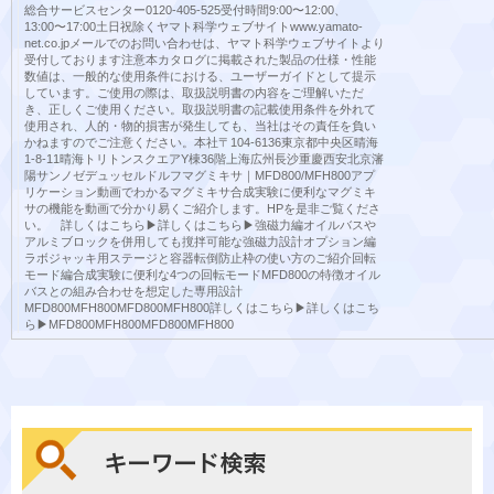
総合サービスセンター0120-405-525受付時間9:00〜12:00、
13:00〜17:00土日祝除くヤマト科学ウェブサイトwww.yamato-
net.co.jpメールでのお問い合わせは、ヤマト科学ウェブサイトより
受付しております注意本カタログに掲載された製品の仕様・性能
数値は、一般的な使用条件における、ユーザーガイドとして提示
しています。ご使用の際は、取扱説明書の内容をご理解いただ
き、正しくご使用ください。取扱説明書の記載使用条件を外れて
使用され、人的・物的損害が発生しても、当社はその責任を負い
かねますのでご注意ください。本社〒104-6136東京都中央区晴海
1-8-11晴海トリトンスクエアY棟36階上海広州長沙重慶西安北京瀋
陽サンノゼデュッセルドルフマグミキサ｜MFD800/MFH800アプ
リケーション動画でわかるマグミキサ合成実験に便利なマグミキ
サの機能を動画で分かり易くご紹介します。HPを是非ご覧くださ
い。 詳しくはこちら▶詳しくはこちら▶強磁力編オイルバスや
アルミブロックを併用しても撹拌可能な強磁力設計オプション編
ラボジャッキ用ステージと容器転倒防止枠の使い方のご紹介回転
モード編合成実験に便利な4つの回転モードMFD800の特徴オイル
バスとの組み合わせを想定した専用設計
MFD800MFH800MFD800MFH800詳しくはこちら▶詳しくはこち
ら▶MFD800MFH800MFD800MFH800