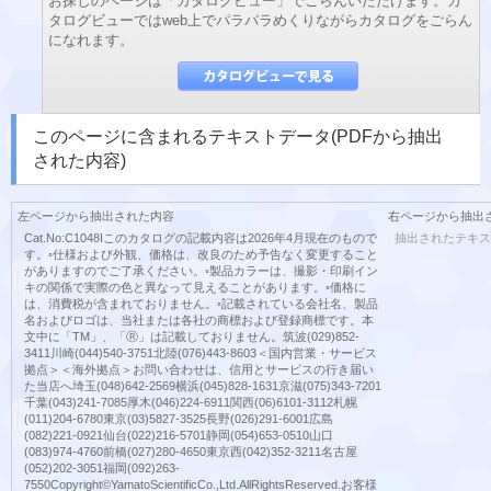
お探しのページは「カタログビュー」でごらんいただけます。カ
タログビューではweb上でパラパラめくりながらカタログをごらん
になれます。
このページに含まれるテキストデータ(PDFから抽出
された内容)
左ページから抽出された内容
右ページから抽出
Cat.No:C1048Iこのカタログの記載内容は2026年4月現在のもので
抽出されたテキス
す。◦仕様および外観、価格は、改良のため予告なく変更すること
がありますのでご了承ください。◦製品カラーは、撮影・印刷イン
キの関係で実際の色と異なって見えることがあります。◦価格に
は、消費税が含まれておりません。◦記載されている会社名、製品
名およびロゴは、当社または各社の商標および登録商標です。本
文中に「TM」、「Ⓡ」は記載しておりません。筑波(029)852-
3411川崎(044)540-3751北陸(076)443-8603＜国内営業・サービス
拠点＞＜海外拠点＞お問い合わせは、信用とサービスの行き届い
た当店へ埼玉(048)642-2569横浜(045)828-1631京滋(075)343-7201
千葉(043)241-7085厚木(046)224-6911関西(06)6101-3112札幌
(011)204-6780東京(03)5827-3525長野(026)291-6001広島
(082)221-0921仙台(022)216-5701静岡(054)653-0510山口
(083)974-4760前橋(027)280-4650東京西(042)352-3211名古屋
(052)202-3051福岡(092)263-
7550Copyright©YamatoScientificCo.,Ltd.AllRightsReserved.お客様