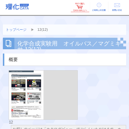
ご利用上の
お問い合せ
注意
トップページ
12(12)
化学合成実験用 オイルバス／マグミキ
サ 12(12)
概要
12