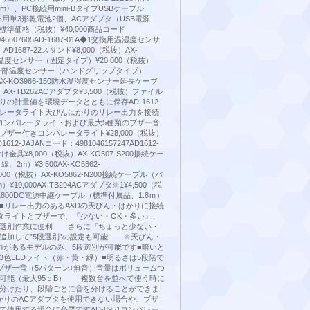
m〉、PC接続用mini-BタイプUSBケーブル
用単3形乾電池2個、ACアダプタ（USB電源
準価格（税抜）¥40,000商品コード
1046607605AD-1687-01A◆1交換用温湿度センサ
）AD1687-22スタンド¥8,000（税抜）AX-
外部温度センサー（固定タイプ）¥20,000（税抜）
-100外部温度センサー（ハンドグリップタイプ）
）AX-KO3986-150防水温湿度センサー延長ケーブ
抜）AX-TB282ACアダプタ¥3,500（税抜）ファイル
りの計量値を環境データとともに保存AD-1612
レータライト天びんはかりのリレー出力を接続
コンパレータライトおよび最大5種類のブザー音
ザー付きコンパレータライト¥28,000（税抜）
12-JAJANコード：4981046157247AD1612-
け金具¥8,000（税抜）AX-KO507-S200接続ケー
、2m）¥3,500AX-KO5862-
10,000（税抜）AX-KO5862-N200接続ケーブル（バ
10,000AX-TB294ACアダプタ※1¥4,500（税
6-1800DC電源中継ケーブル（標準付属品、1.8ｍ）
ョン■リレー出力のあるA&Dの天びん・はかりに接続
タライトとブザーで、『少ない・OK・多い』、
の選別作業に便利 さらに『ちょっと少ない・
追加して”5段選別”の設定も可能 ※天びん・
力があるモデルのみ、5段選別が可能です■暗いと
3色LEDライト（赤・黄・緑）■明るさは5段階で
ブザー音（5パターン+無音）音量はボリュームつ
可能（最大95ｄB） 複数台を並べて使う時に
分けたり、段階ごとに音を分けることができま
かりのACアダプタを使用できない場合や、ブザ
で使用する場合に必要ですAD-8951コンパレー