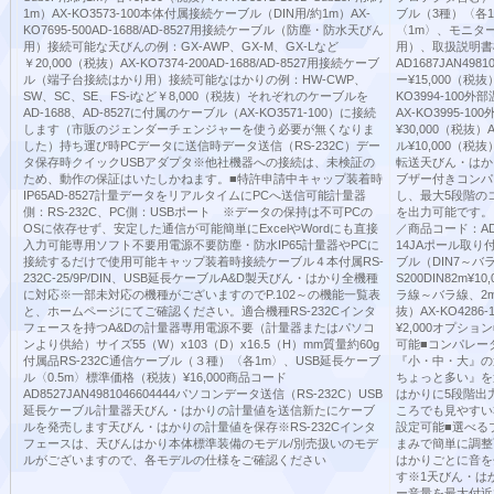
1m）AX-KO3573-100本体付属接続ケーブル（DIN用/約1m）AX-
ブル（3種）〈各1
KO7695-500AD-1688/AD-8527用接続ケーブル（防塵・防水天びん
〈1m〉、モニター
用）接続可能な天びんの例：GX-AWP、GX-M、GX-Lなど
用）、取扱説明書標
￥20,000（税抜）AX-KO7374-200AD-1688/AD-8527用接続ケーブ
AD1687JAN498
ル（端子台接続はかり用）接続可能なはかりの例：HW-CWP、
ー¥15,000（税抜
SW、SC、SE、FS-iなど￥8,000（税抜）それぞれのケーブルを
KO3994-100
AD-1688、AD-8527に付属のケーブル（AX-KO3571-100）に接続
AX-KO3995
します（市販のジェンダーチェンジャーを使う必要が無くなりま
¥30,000（税抜
した）持ち運び時PCデータに送信時データ送信（RS-232C）デー
ル¥10,000（税
タ保存時クイックUSBアダプタ※他社機器への接続は、未検証の
転送天びん・はか
ため、動作の保証はいたしかねます。■特許申請中キャップ装着時
ブザー付きコンパ
IP65AD-8527計量データをリアルタイムにPCへ送信可能計量器
し、最大5段階の
側：RS-232C、PC側：USBポート ※データの保持は不可PCの
を出力可能です。ブ
OSに依存せず、安定した通信が可能簡単にExcelやWordにも直接
／商品コード：AD16
入力可能専用ソフト不要用電源不要防塵・防水IP65計量器やPCに
14JAポール取り付
接続するだけで使用可能キャップ装着時接続ケーブル４本付属RS-
ブル（DIN7～バラ線
232C-25/9P/DIN、USB延長ケーブルA&D製天びん・はかり全機種
S200DIN82m¥
に対応※一部未対応の機種がございますのでP.102～の機能一覧表
ラ線～バラ線、2m）¥
と、ホームページにてご確認ください。適合機種RS-232Cインタ
抜）AX-KO428
フェースを持つA&Dの計量器専用電源不要（計量器またはパソコ
¥2,000オプシ
ンより供給）サイズ55（W）x103（D）x16.5（H）mm質量約60g
可能■コンパレー
付属品RS-232C通信ケーブル（３種）〈各1m〉、USB延長ケーブ
『小・中・大』
ル〈0.5m〉標準価格（税抜）¥16,000商品コード
ちょっと多い』を
AD8527JAN4981046604444パソコンデータ送信（RS-232C）USB
はかりに5段階出
延長ケーブル計量器天びん・はかりの計量値を送信新たにケーブ
ころでも見やすい
ルを発売します天びん・はかりの計量値を保存※RS-232Cインタ
設定可能■選べる
フェースは、天びんはかり本体標準装備のモデル/別売扱いのモデ
まみで簡単に調整
ルがございますので、各モデルの仕様をご確認ください
はかりごとに音を
す※1天びん・は
ー音量を最大付近