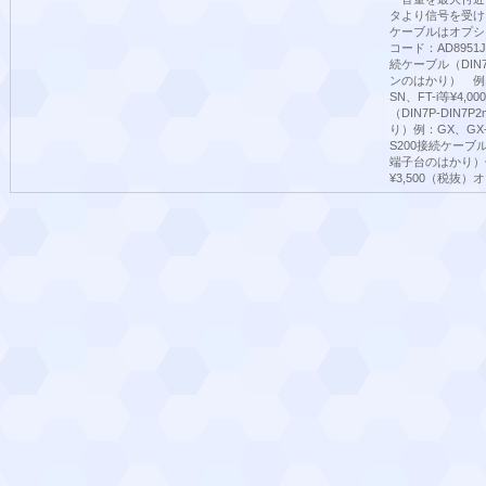
タより信号を受け
ケーブルはオプショ
コード：AD8951JA
続ケーブル（DIN
ンのはかり） 例：FG
SN、FT-i等¥4,
（DIN7P-DIN
り）例：GX、GX-
S200接続ケーブ
端子台のはかり）例：
¥3,500（税抜