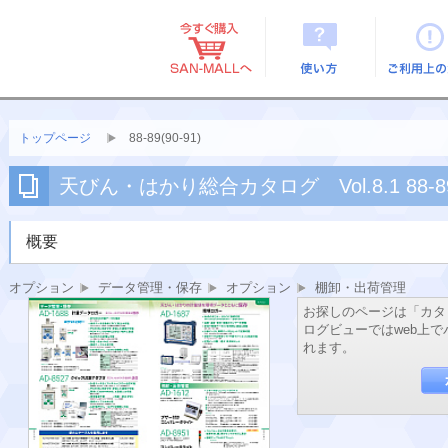
使い方
ご利用上
トップページ
88-89(90-91)
天びん・はかり総合カタログ Vol.8.1 88-89(
概要
オプション
データ管理・保存
オプション
棚卸・出荷管理
お探しのページは「カタ
ログビューではweb上
れます。