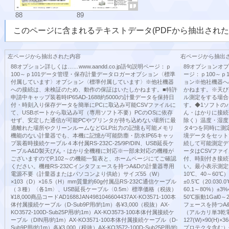
88
89
このページに含まれるテキストデータ(PDFから抽出された
左ページから抽出された内容
右ページから抽出
88オプション詳しくは……www.aandd.co.jp語句説明ページ：ｐ
89オプションオプシ
100～ｐ101データ管理・保存計量データロガーオプション〈標準
ージ：ｐ100～
付属しています〉オプション〈標準付属しています〉※他社機器
ョン※他社機器へ
への接続は、未検証のため、動作の保証はいたしかねます。■特許
かねます。※天び
申請中キャップ装着時IP65AD-1688約5000の計量データを保持日
ル測定をする場合
付・時刻入り保存データを簡単にPCに取込み可能CSVファイルに
す。◆1ソフトのバー
て、USBポートから取込み可（専用ソフト不要）PCのOSに依存
ん・はかりに接続可
せず、安定した通信が可能PCやプリンタが持ち込めない場所に最
除く）温度・湿度
適離れた場所やクリーンルームなどGLP出力の記憶も可能メモリ
タ4つを同時に測
機能のない計量器でも、本機に記憶が可能防塵・防水IP65キャッ
境データをセット
プ装着時接続ケーブル４本付属RS-232C-25/9P/DIN、USB延長ケ
続して可能測定デ
ーブルA&D製天びん・はかり全機種に対応※一部未対応の機種が
ータはCSVファイ
ございますのでP.102～の機能一覧表と、ホームページにてご確認
付、時刻付き接続
ください。機種RS-232Cインタフェースを持つA&Dの計量器専用
い。最小表示測定範
電源不要（計量器またはパソコンより供給）サイズ55（W）
10℃、40～60℃）1
×103（D）×16.5（H）mm質量約60g付属品RS-232C通信ケーブル
±0.5℃（20.030
（３種）〈各1m〉、USB延長ケーブル〈0.5m〉標準価格（税抜）
60.1～80%）±3%
¥18,000商品コードAD1688JAN4981046604437AX-KO3571-100本
50℃振動1Gal0～
体付属接続ケーブル（D-Sub9P用/約1m）各¥3,000（税抜）AX-
フェースを持つA&
KO3572-100D-Sub25P用/約1m）AX-KO3573-100本体付属接続ケ
（アルカリ単3乾
ーブル（DIN用/約1m）AX-KO3571-100本体付属接続ケーブル（D-
127(W)×90(H
Sub9P用/約1m）各¥3,000（税抜）AX-KO3572-100D-Sub25P用/約
プロテクタ含む）