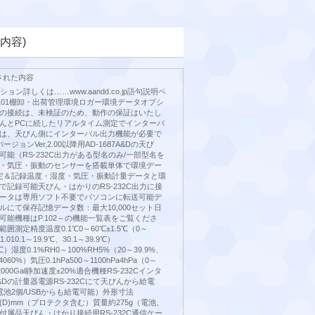
内容)
された内容
ョン詳しくは……www.aandd.co.jp語句説明ペ
ｐ101棚卸・出荷管理環境ロガー環境データオプシ
の接続は、未検証のため、動作の保証はいたし
んとPCに続したリアルタイム測定でインターバ
は、天びん側にインターバル出力機能が必要で
ジョンVer,2.00以降用AD-1687A&Dの天び
能（RS-232C出力がある型名のみ/一部型名を
・気圧・振動のセンサーを搭載単体で環境デー
定＆記録温度・湿度・気圧・振動計量データと環
で記録可能天びん・はかりのRS-232C出力に接
ータは専用ソフト不要でパソコンに転送可能デ
ルにて保存記憶データ数：最大10,000セット日
可能機種はP.102～の機能一覧表をご覧くださ
囲測定精度温度0.1℃0～60℃±1.5℃（0～
.010.1～19.9℃、30.1～39.9℃）
.0℃）湿度0.1%RH0～100%RH5%（20～39.9%、
4060%）気圧0.1hPa500～1100hPa4hPa（0～
2000Gal静加速度±20%適合機種RS-232Cインタ
Dの計量器電源RS-232Cにて天びんから給電
電池2個/USBからも給電可能）外形寸法
)×36(D)mm（プロテクタ含む）質量約275g（電池、
付属品天びん・はかり接続用RS-232C通信ケー