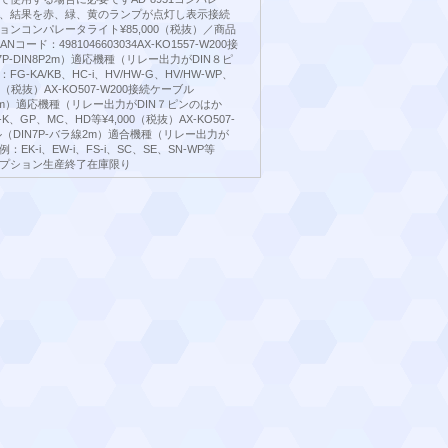
、結果を赤、緑、黄のランプが点灯し表示接続
ンコンパレータライト¥85,000（税抜）／商品
Nコード：4981046603034AX-KO1557-W200接
7P-DIN8P2m）適応機種（リレー出力がDIN８ピ
-KA/KB、HC-i、HV/HW-G、HV/HW-WP、
000（税抜）AX-KO507-W200接続ケーブル
7P2m）適応機種（リレー出力がDIN７ピンのはか
K、GP、MC、HD等¥4,000（税抜）AX-KO507-
ル（DIN7P-バラ線2m）適合機種（リレー出力が
EK-i、EW-i、FS-i、SC、SE、SN-WP等
）オプション生産終了在庫限り