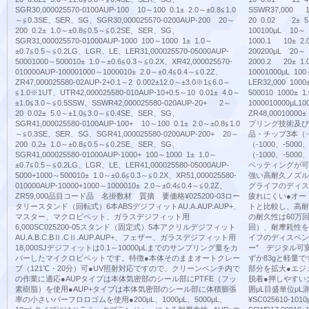
SGR30,000025570-0100AUP-100 10～100 0.1± 2.0～±0.8≦1.0
SSWR37,000 10
～≦0.3SE、SER、SG、SGR30,000025570-0200AUP-200 20～
20 0.02 2± 5.
200 0.2± 1.0～±0.8≦0.5～≦0.2SE、SER、SG、
100100μL 10～
SGR31,000025570-01000AUP-1000 100～1000 1± 1.0～
1000.1 10± 2.0
±0.7≦0.5～≦0.2LG、LGR、LE、LER31,000025570-05000AUP-
200200μL 20～
50001000～500010± 1.0～±0.6≦0.3～≦0.2X、XR42,000025570-
2000.2 20± 1.0
010000AUP-100001000～1000010± 2.0～±0.4≦0.4～≦0.2Z、
10001000μL 10
ZR47,000025580-02AUP-2+0.1～2 0.002±12.0～±3.0※1≦6.0～
LER32,000 1000
≦1.0※1UT、UTR42,000025580-010AUP-10+0.5～10 0.01± 4.0～
500010 1000± 1
±1.0≦3.0～≦0.5SSW、SSWR42,000025580-020AUP-20+ 2～
1000010000μL10
20 0.02± 5.0～±1.0≦3.0～≦0.4SE、SER、SG、
ZR48,000100
SGR41,000025580-0100AUP-100+ 10～100 0.1± 2.0～±0.8≦1.0
プリング技術及び
～≦0.3SE、SER、SG、SGR41,000025580-0200AUP-200+ 20～
品・チップ3本（-
200 0.2± 1.0～±0.8≦0.5～≦0.2SE、SER、SG、
（-1000、-500
SGR41,000025580-01000AUP-1000+ 100～1000 1± 1.0～
（-1000、-50
±0.7≦0.5～≦0.2LG、LGR、LE、LER41,000025580-05000AUP-
ペッティングが可
5000+1000～500010± 1.0～±0.6≦0.3～≦0.2X、XR51,000025580-
強い高耐久ノズル
010000AUP-10000+1000～1000010± 2.0～±0.4≦0.4～≦0.2Z、
グライフのディス
ZR59,000品目コード品 名掛数材 質摘 要価格¥025200-03ロー
疲れにくい●オー
タリースタンド（回転式）6本ABSデジフィットAU.A.AUP.AUP+、
トと比較し、高耐
マスター、マクロピペット、ガラスデジフィット用
の耐久性は60万
6,000SC025200-05スタンド（固定式）5本アクリルデジフィット
回）、耐摩耗性を
AU.A.B.C.BⅡ.CⅡ.AUP.AUP+、フェザー、ガラスデジフィット用
イフのディスペン
18,000SJデジフィットは0.1～10000μLまでのサンプリング量をカ
ー” デジタル可変式Di
バーしたマイクロピペットです。特徴●本体そのままオートクレー
ずか83gと軽量
ブ（121℃・20分）可●UV照射対応ですので、クリーンベンチ内で
部分を拡大●エジ
の作業に適応●AUPタイプは本体気密部のシール部にPTFE（フッ
脱着●押しやすい
素樹脂）を使用●AUP+タイプは本体気密部のシール部に体積膨張
囲μL目盛単位μ
率の小さいパーフロロゴムを使用●200μL、1000μL、5000μL、
¥SC025610-1010