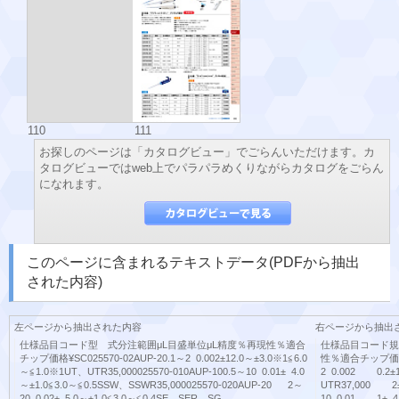
110
111
お探しのページは「カタログビュー」でごらんいただけます。カ
タログビューではweb上でパラパラめくりながらカタログをごらん
になれます。
このページに含まれるテキストデータ(PDFから抽出
された内容)
左ページから抽出された内容
右ページから抽出
仕様品目コード型 式分注範囲μL目盛単位μL精度％再現性％適合
仕様品目コード規
チップ価格¥SC025570-02AUP-20.1～2 0.002±12.0～±3.0※1≦6.0
性％適合チップ価格¥S
～≦1.0※1UT、UTR35,000025570-010AUP-100.5～10 0.01± 4.0
2 0.002 0.2±
～±1.0≦3.0～≦0.5SSW、SSWR35,000025570-020AUP-20 2～
UTR37,000 2± 
20 0.02± 5.0～±1.0≦3.0～≦0.4SE、SER、SG、
10 0.01 1± 4