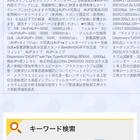
10mLタイプにはセラミックプランジャーによる耐腐食性●AUP+の
SSWR17,00010±1
内部スプリングには、溶媒耐性に優れた材質を使用本体もオート
200.022±5.0≦3.
クレーブにかけられます※写真はAUP+※写真は AUP容量表示部
100100μL 10〜10
使用例ロータリースタンド（使用例）スタンド固定式（使用例）
SGR17,000100±1
※1 0.2μL以下での精度、再現性はサンプリング技術に影響され
2000.220±1.2≦1
ます。適合チップは112ページを参照ください。■付属品 ‌・チッ
10001000μL100〜
プ 3本（AUP/AUP+-5000、-10000は1本） ・フィルター 3コ
LGR17,00010
（AUP/AUP+-1000、-5000、-10000のみ） ・フィルター交換用
器 “ライトフィ
治具（AUP/AUP+-1000、-5000、-10000のみ） ・容量調整治具
Dispensers"
（AUP+タイプのみ）※写真はAUP+●フィルター+フィルター交換
対応品シールリン
治具●容量調整治具分注器スタンドStandforDIGIFIT分注器 “デジ
ターディスプレイ容量
フィット” AUPタイプ AUP+タイプ
20231ガラス
Dispensers"DIGIFIT"withTips,TypeAUP1000μL用5000、10000μL
ラブル試験管・沈
用AUP+用トレサビ・校正対応品110No.2900/2022-20231ガラス器
シリンダー・メス
具／体積計理化学用ガラスビーカー・フラスコセパラブル試験
ト卓上型分注器粘
管・沈殿管びん培養容器体積計についてピペットメスシリンダ
分液ロートカラム
ー・メスフラスコビュレット分注器一覧ハンディピペット卓上型
工用ガラス実験用
分注器粘度計ろ過器メンブレンフィルターデシケーター分液ロー
トカラム公定分析冷却器分留管トラップ受器連結管栓加工用ガラ
ス実験用補助器具