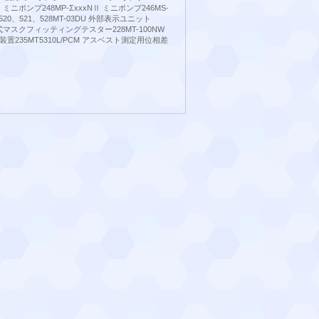
NⅡ ミニポンプ248MP-ΣxxxNⅡ ミニポンプ246MS-
520、521、528MT-03DU 外部表示ユニット
労研式マスクフィッティングテスター228MT-100NW
置235MT5310L/PCM アスベスト測定用位相差