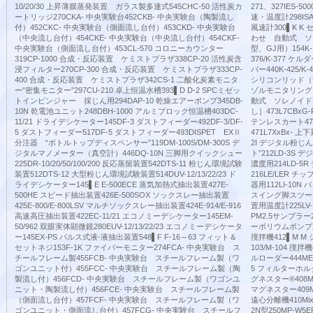
10/20/30 上昇薄膜蒸発装置 ガラス製多連式545CHC-50 活性炭カ
271、327IES-
ートリッジ270CKA- 中央実験台452CKB- 中央実験台（陶製流し
速・温度計298IS
付）452CKC- 中央実験台（側面流し台付）453CKD- 中央実験台
風速計300▌K 
（中央流し台付）454CKE- 中央実験台（中央流し台付）454CKF-
わせ 自動式 ソレ
中央実験台（側面流し台付）453CL-570 コロニーカウンター
型、GJ用）154K-
319CP-1000 合成・反応装置 ケミストプラザ338CP-20 活性炭含
376/K-377 
浸フィルター270CP-300 合成・反応装置 ケミストプラザ333CP-
バー440K-425/K-
400 合成・反応装置 ケミストプラザ342CS-1 二酸化炭素モニタ
シリコンリッド（青
ー“密集モニター”297CU-210 卓上恒温水槽393▌D D-2 SPCミゼッ
ゾルモニタリングシ
トインピンジャー 採じん用294DAP-10 乾燥エアーポンプ345DB-
動式 ソレノイドコ
10N 乾電池ユニット248DBH-1000 アルミブロック恒温槽403DC-
し］473L7CBxG
11/21 ドライデシケーター145DF-3 ダストフィーダー492DF-3/DF-
テンレスカート475
5 ダストフィーダー517DF-5 ダストフィーダー493DISPET EXⅡ
471L7XxBx- 
分注器 “ボトルトップディスペンサー”119DM-100S/DM-300S デ
2I デジタル粉じん
ジタルマノメーター（真空計）446DQ-10N 三脚用クイックシュー
ト”212LD-3S
225DR-10/20/50/100/200 反応蒸留装置542DTS-11 粉じん環境試験
濃度用214LD-5
装置512DTS-12 大型粉じん環境試験装置514DUV-12/13/22/23 ド
216LE/LER 
ライデシケーター145▌E E-500ECE 蒸気加熱式抽出装置427E-
器用112LI-10N
500HE スピード抽出装置426E-500SOX ソックスレー抽出装置
スイング脚スツール4
425E-800/E-800LSV マルチソックスレー抽出装置424E-914/E-916
置用温度計225LV-
高速高圧抽出装置422EC-11/21 エコノミーデシケーター145EM-
PM2.5サンプラー2
50/962 双眼実体顕微鏡280EUV-12/13/22/23 エコノミーデシケータ
ーボリウムポンプ252
ー145EX-PS パルス式液-液抽出装置548▌F F-16～63 フィット＆
撹拌機412▌M M
セットネジ153F-1K ファイバーモニター274FCA- 中央実験台 ス
103/M-104 撹拌
チールフレーム製455FCB- 中央実験台 スチールフレーム製（ワ
ルローダー444ME
ゴンユニット付）455FCC- 中央実験台 スチールフレーム製（陶
5 フィルターホルダ
製流し付）456FCD- 中央実験台 スチールフレーム製（ワゴンユ
グネスター®408M
ニット・陶製流し付）456FCE- 中央実験台 スチールフレーム製
マグネスター409MG
（側面流し台付）457FCF- 中央実験台 スチールフレーム製（ワ
遠心分離機410Mi
ゴンユニット・側面流し台付）457FCG- 中央実験台 スチールフ
2N型250MP-W