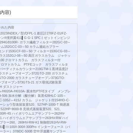
内容)
された内容
22-2023INDEX／型式FPL-1 差圧計278FZ-01/FZ-
ルゾーン®撹拌翼411▌G G-1 SPCミゼットインピンジ
4GB100R- ガラス繊維フィルター282GC-03～
ム152GCC-03～50 カラム連結カプラー
0 エンド153GCF-03～50 フィルター153GCG-03～
ラス152GJ-08～50 高圧ガラスカラム ジャケッ
0～100 クロマトカラム ガラスフィルター付
00 クロマトカラム PTFEコック ガラスフィルタ
6S パーティクルカウンター219GTM-1 黒球温度計
0 ガラスチューブオーブン372GTO-200 ガラスチュ
TO-2000 ガラスチューブオーブン373GTO-
ーブオーブン373GTS-21 ガス環境試験装置
02H ダストジャー
50A-/H020A-/H010A- 親水性PTFEタイプ メンブレ
-506 加水分解（酸分解）装置428HLC-10S～
LC-10SJ～41SJ カラム ジャケット付154HO-C-
ーショウ型蒸留装置520、527HP-1000-T 簡易蒸
522HP-9000-B 充填式蒸留装置520、521、
HV-500R-4S ハイボリウムエアサンプラー262HV-
0RD1 ハイボリウムエアサンプラー263HV-RW ハイ
260、269HV-RW-K1 制御部261HV-RW-
▌I I-100/I-300/I-300Pro インターフェース（バ
ラー）378IDC-500B 空中浮遊菌サンプラー