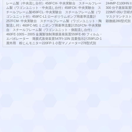
レーム製（中央流し台付）458FCH- 中央実験台 スチールフレー
244MP-Σ100H
ム製（ワゴンユニット・中央流し台付）458FCK- 中央実験台 ス
300 分子蒸留装置
チールフレーム製459FCL- 中央実験台 スチールフレーム製（ワ
229MT-05U 
ゴンユニット付）459FC-L1 ローボリウムポンプ用基準流量計
マスクマンテスト装
257FCM- 中央実験台 スチールフレーム製（ワゴンユニット・陶
顕微鏡280型式別
製流し付）460FC-M1 ミニポンプ用基準流量計251FCN- 中央実験
台 スチールフレーム製（ワゴンユニット・側面流し台付）
460FE-100S～200S 金属製強制薄膜蒸発装置559FE-80 フィルム・
エバポレーター 薄膜式蒸発装置547FI-10N 流量指示計259FLD-1
屋外用 粉じんモニター220FP-1 小型マノメーター278型式別