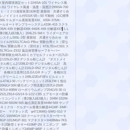
5000 室内環境測定セット224ISA-101 ワイヤレス風
A-111 ワイヤレス風速・温度・湿度計299ISA-700
K セミ・ミクロ蒸留装置163K型 蒸留頭 共通すり合
ノイドコイル付531K-05～50 可動栓（GC標準
365 ケルダール蒸留装置434、435K-375/K-
ケルダールオートサンプラーシステム433K-415 スクラ
436/K-439 分解器436K-446/K-449 分解器437▌L L
2個入緑2個入）204L2S-SMⅡ ライダーエアロ
ステム500L-2型 蒸留頭 共通すり合わせ 自
イル付531L7CAxG-PBxx 実験台用イス［背な
-PBxx 実験台用イス［背付き］473L7ExxCS01 ス
L7K1xx-Z532 薬品保管庫セーフキーパー
上下昇降実験台467LAS-1 カプセルフィルター217LD-
計225LD-3K2 デジタル粉じん計 “ダストメイ
 デジタル粉じん計208LD-5D デジタル粉じん計 高
R デジタル粉じん計210LD-6N2 デジタル粉じん計
チップ 各種分注器用112LG/LGR チップ 各種分注
 バッテリーユニット248LI22ExFSFx ピルエット
74LI-30 バッテリーユニット253LTM-1 低位
20N/LV-30N 吸引ポンプ用流量計257LV-250R
67LV-40BW ローボリウムポンプ254LVS-30 ロ
LZB14-G5/14-S-1/22-CB5 エアモーター防爆
 シリコンリッド（青2個入緑2個入）204M-102/M-
機411M-560/M-565 融点測定装置444M-569 サンプ
-6 ミクロ・ケルダール窒素分解器441MF-3/MF-
ー マグネット式 φ47136MG-5/MG-510 マ
GC-100/MGH-110 クールマグネスター/サーモ
P-101/MGP-301 マグネスター®408Mini-7KS
x-S 試験管ミキサー410MP-2N ミニポンプ MP-
5EP 防爆ミニポンプ245MP-W5P ミニポンプ