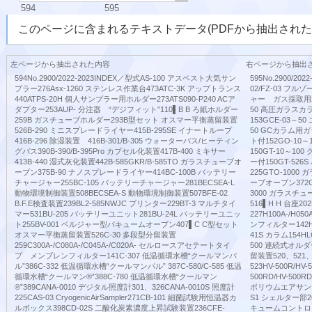
594
595
このページに含まれるテキストデータ(PDFから抽出された
左ページから抽出された内容
右ページから抽出
594No.2900/2022-2023INDEX／型式AS-100 アスベスト大気サン
595No.2900/20
プラー276Asx-1260 ステンレス作業台473ATC-3K アップトランス
02/FZ-03 フ
440ATPS-20H 個人サンプラー用ホルダー273ATS090-P240 ACア
ャー ガス採取用29
ダプター253AUP- 分注器 “デジフィット”110▌B B ろ紙ホルダー
50 高圧ガラスカラ
259B ガスチューブホルダー293B型セット オスマー平衡蒸留装置
153GCE-03～5
526B-290 ミニスプレードライヤー415B-295SE イナートループ
50 GCカラム用ガ
416B-296 除湿装置 416B-301/B-305 ウォーターバス/ヒーティン
ト付152GO-1
グバス390B-390/B-395Pro カプセル化装置417B-400 ミキサー
150GT-10～1
413B-440 湿式灰化装置442B-585GKR/B-585TO ガラスチューブオ
ー付150GT-52
ーブン375B-90 ナノスプレードライヤー414BC-100B バッテリー
225GTO-100
チャージャー255BC-105 バッテリーチャージャー281BECSEA-L
ーブオーブン372G
動物環境制御装置508BECSEA-S 動物環境制御装置507BFE-02
3000 ガラスチュ
B.F.E検査装置239BL2-585NWJC プリンター229BT-3 マルチタイ
516▌H H 台座2
マー531BU-205 バッテリーユニット281BU-24L バッテリーユニッ
227H100A-/H0
ト255BV-001 ベルジャー型バキュームオーブン407▌C C型セット
ンフィルター142H
オスマー平衡蒸留装置526C-30 多段型分留装置
41S カラム154H
259C300A-/C080A-/C045A-/C020A- セルロースアセテートタイ
500 連続式オルダ
プ メンブレンフィルター141C-307 低温循環水槽“クールマンパ
留装置520、521、
ル”386C-332 低温循環水槽“クールマンパル” 387C-580/C-585 低温
523HV-500R/
循環水槽“クールマン®”388C-780 低温循環水槽“クールマン
500RD/HV-50
®”389CANA-0010 デジタル照度計301、326CANA-0010S 照度計
ボリウムエアサンプラー
225CAS-03 CryogenicAirSampler271CB-101 細菌試験用恒温器カ
S1 シェルター部261
ルボックス398CD-02S 二酸化炭素濃度上昇試験装置236CFE-
キュームコントロー