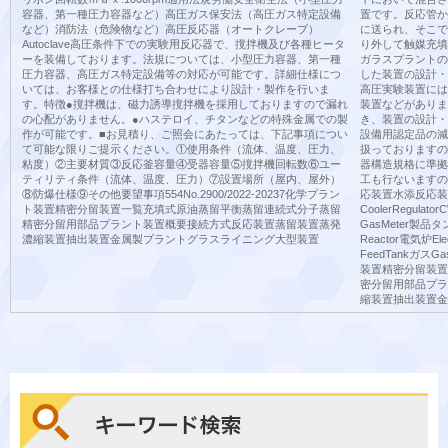
容器、第一種圧力容器など）高圧ガス保安法（高圧ガス特定設備
置です。反応管か
など）消防法（危険物など）高圧反応器（オートクレーブ）
に送られ、そこで
Autoclave高圧条件下での実験用反応器で、撹拌機及び各種ヒータ
り外して触媒充填
ーを装備しております。法規については、小型圧力容器、第一種
ガラスプラントの
圧力容器、高圧ガス特定設備等の対応が可能です。詳細仕様につ
した装置の設計・
いては、お客様との仕様打ち合わせにより設計・製作を行いま
高圧実験装置には
す。特徴●撹拌機は、磁力誘導撹拌機を採用しておりますので漏れ
装置などがありま
の心配がありません。●ハステロイ、チタンなどの特殊金属での製
き、装置の設計・
作が可能です。■お見積り、ご照会にあたっては、下記事項につい
設備用認定品の減
て可能な限りご提示ください。①使用条件（流体、温度、圧力、
扱っておりますの
粘度）②主要材質③反応釜容量④受器容量⑤撹拌機回転数⑥ユー
器構造規格に準拠
ティリティ条件（流体、温度、圧力）⑦設置場所（屋内、屋外）
工も行ないますの
⑧防爆仕様⑨その他要望事項554No.2900/2022-20237化学プラン
応装置水添反応装置Hy
ト装置精密分留装置一覧充填式原油蒸留平衡蒸留連続式分子蒸留
CoolerRegulat
精密分留用部品プラント装置概要接続方式反応装置蒸留装置蒸発
GasMeter製品タ
濃縮装置抽出装置金属製プラントグラスライニング大型装置
Reactor電気炉Ele
FeedTankガスGa
装置精密分留装置
密分留用部品プラ
縮装置抽出装置金