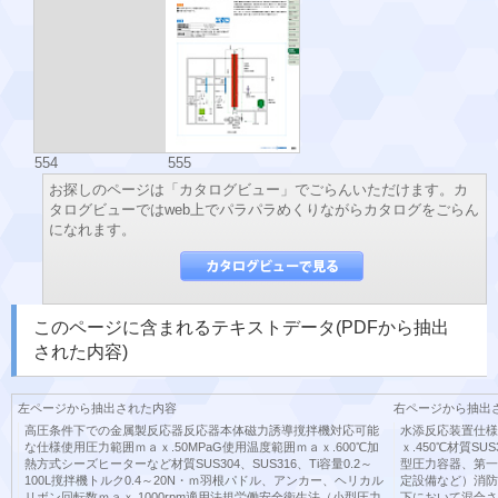
554
555
お探しのページは「カタログビュー」でごらんいただけます。カ
タログビューではweb上でパラパラめくりながらカタログをごらん
になれます。
このページに含まれるテキストデータ(PDFから抽出
された内容)
左ページから抽出された内容
右ページから抽出
高圧条件下での金属製反応器反応器本体磁力誘導撹拌機対応可能
水添反応装置仕様
な仕様使用圧力範囲ｍａｘ.50MPaG使用温度範囲ｍａｘ.600℃加
ｘ.450℃材質S
熱方式シーズヒーターなど材質SUS304、SUS316、Ti容量0.2～
型圧力容器、第一
100L撹拌機トルク0.4～20N・ｍ羽根パドル、アンカー、ヘリカル
定設備など）消防
リボン回転数ｍａｘ.1000rpm適用法規労働安全衛生法（小型圧力
下において混合さ