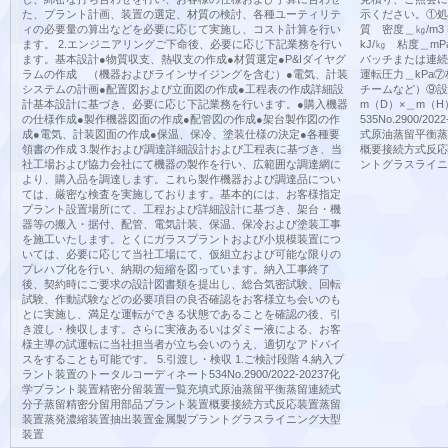
た、プラント計画、装置の選定、材質の検討、各種ユーティリテ
示ください。①処
ィの必要量の算出などを必要に応じて実施し、コスト計算を行い
質 密度＿㎏/m3
ます。 2.エンジニアリングご下命後、必要に応じ下記業務を行い
kJ/㎏ 粘度＿m
ます。基本設計●物質収支、熱収支の作成●材質選定●P&Iダイヤグ
バッチまたは連続④
ラムの作成 （機器およびラインサイジングを含む）●電気、計装
運転圧力＿kPa
システムの計画●配置図および立面図の作成●工程表の作成詳細設
チームなど）⑨設
計基本設計に基づき、必要に応じ下記業務を行います。●購入機器
m（D）×＿m（H
の仕様作成●製作機器図面の作成●配管図の作成●架台製作図の作
535No.2900
成●電気、計装図面の作成●保温、保冷、塗装仕様の決定●各種要
式原油蒸留平衡蒸
領書の作成 3.製作および調達詳細設計および工程表に基づき、当
概要接続方式反応
社工場および協力会社にて機器の製作を行い、広範囲な調達網に
ントグラスライニ
より、購入品を調達します。これら製作機器および調達品につい
ては、厳密な検査を実施しております。基本的には、お客様指定
プラント設置場所にて、工程および詳細設計に基づき、架台・機
器等の搬入・据付、配管、電気計装、保温、保冷および塗装工事
を施工いたします。とくにガラスプラントおよび小規模装置につ
いては、必要に応じて当社工場にて、仮組立および可能な限りの
プレハブ化を行い、納期の短縮を図っています。納入工事終了
後、契約時にご要求の設計図書類を提出し、総合気密試験、回転
試験、作動試験などの必要項目の良否確認をお客様立ち会いのも
とに実施し、満足な運転ができる状態であることを確認の後、引
き渡し・検収します。さらに実液あるいはダミー液による、お客
様主導の試運転に当社担当者が立ち会いのうえ、適切なアドバイ
スをすることも可能です。 5.引渡し・検収 1.ご検討段階 4.納入プ
ラント装置のトータルコーディネート534No.2900/2022-20237化
学プラント装置精密分留装置一覧充填式原油蒸留平衡蒸留連続式
分子蒸留精密分留用部品プラント装置概要接続方式反応装置蒸留
装置蒸発濃縮装置抽出装置金属製プラントグラスライニング大型
装置