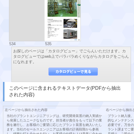
534
535
お探しのページは「カタログビュー」でごらんいただけます。カ
タログビューではweb上でパラパラめくりながらカタログをごらん
になれます。
このページに含まれるテキストデータ(PDFから抽出
された内容)
左ページから抽出された内容
右ページから抽出
当社のプラントエンジニアリングは、研究開発装置の納入実績か
プラント納入後、
ら発展したユニークなものです。担当者が責任をもって以下の業
的なメンテナンス
務を遂行し、お客様のご要望に応じたプラント装置を納入いたし
必要です。万全の
ます。当社のセールスエンジニアはお客様の計画段階から参画
ラント課までご要
し、綿密な打ち合わせを行い、お客様の仕様および予算に合わせ
見積り、ご照会に