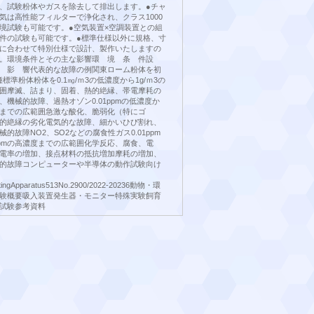
、試験粉体やガスを除去して排出します。●チャ
気は高性能フィルターで浄化され、クラス1000
境試験も可能です。●空気装置×空調装置との組
件の試験も可能です。●標準仕様以外に規格、寸
に合わせて特別仕様で設計、製作いたしますの
い。環境条件とその主な影響環 境 条 件設
 影 響代表的な故障の例関東ローム粉体を初
種標準粉体粉体を0.1㎎/ｍ3の低濃度から1g/ｍ3の
囲摩滅、詰まり、固着、熱的絶縁、帯電摩耗の
、機械的故障、過熱オゾン0.01ppmの低濃度か
濃度までの広範囲急激な酸化、脆弱化（特にゴ
的絶縁の劣化電気的な故障、細かいひび割れ、
的故障NO2、SO2などの腐食性ガス0.01ppm
ppmの高濃度までの広範囲化学反応、腐食、電
電率の増加、接点材料の抵抗増加摩耗の増加、
的故障コンピューターや半導体の動作試験向け
stingApparatus513No.2900/2022-20236動物・環
験概要吸入装置発生器・モニター特殊実験飼育
試験参考資料