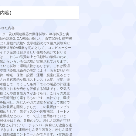
内容)
された内容
ューター及び関連機器の動作試験2. 半導体及び実
作試験3. OA機器の粉じん、負荷試験4. 精密機
ばく露動作試験5. 光学機器のガス耐久試験粉じ
概要近年OA機器を初めとして、コンピューター
イテク産業は目ざましい発展を続けておりま
は、これらの品質向上と信頼性の確保のため、
階からいろいろな試験が実施されております。
ている試験に環境試験があります。これは温湿
空気汚染環境条件の設定により、ある製品が生
荷、輸送、保管、設置、運用、廃棄に至るまで
される代表的な環境ストレス（温度、湿度、振
考慮して、そうした条件下でその製品の計画通
発揮されるか否かを評価する試験です。空気汚
粉じんや腐食性ガスがあげられ、これらの濃度
一定時間ばく露するものです。当社では、環境
を応用し、粉じんやガス濃度を安定して供給で
試験装置を開発しました。この装置はコンピュ
初めとして、光ディスクや音響機器、オートメ
密機械などのメーカーで広く使用されていま
試験粉体をはじめ、各種のガス、粉じん試験が可能
式粉じん計により、チャンバー内粉じん濃度を連
できます。●連続粉じん発生装置と、粉じん濃度
、自動濃度コントロールができます。●排気処理