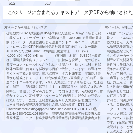
512
513
このページに含まれるテキストデータ(PDFから抽出された
左ページから抽出された内容
右ページから抽出
仕様型式DTS-11試験粉体JIS粉体粉じん濃度～100㎎/m3粉じん発
■用途1. コンピ
生器ダストフィーダー DF-3型換気流量～300L/min流量調節周波
装プリント基板の動
数インバーター濃度監視粉じん濃度コントロールユニット濃度コ
器の粉じん、ガス
ントロールON/OFF制御給排気処理装置高性能フィルター電源
ん環境試験装置の
AC100VまたはAC200V 3φ環境試験室寸法 1000（W）
関連製品などのハ
×1000（D）×600（H）㎜ （直胴部）材質 SUS304本装置
す。各メーカーで
は、環境試験室内（チャンバー）に試験体を設置し一定の粉じん
製品の研究開発段
濃度をコントロールしながら供給・循環させ、粉じんに対する試
最近特に注目され
験体の影響（負荷）を試験する目的で設計しています。装置は大
度条件の可変や、
きく区分すると制御盤、環境試験室、ダスト発生器、排気処理装
産されて梱包、出
置から構成されています。特徴●低濃度から高濃度まで広範囲に濃
に遭遇すると予想
度コントロールできます。●粉じん濃度はデジタル粉じん計で連続
動、気圧など）を
的に測定し、記録計に印字します。●濃度異常や、排気ブロアの故
りの性能・機能が
障時は、警報ランプが点灯しブザーで知らせます。●試験粉体は排
染条件としては、
気サイクロン、高性能フィルターなどで処理し、浄化した空気を
を任意に設定し、
排気します。※別途、圧縮空気必要粉じん濃度を広範囲にコント
計測と、制御技術
ロール可能な環境試験装置粉じん環境試験装置 DTS-11型
きる、各種の環境
EnvironmentalTestingApparatusforDust,ModelDTS-11DTS-11型
ーターメーカーを
512No.2900/2022-20236動物・環境試験装置動物実験概要吸入装
ーション機器、精
置発生器・モニター特殊実験飼育装置魚類試験環境試験参考資料
す。特徴●JIS
です。●光散乱方
続記録することが
計との組合わせで