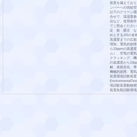
装置を備えており
ンバーへの供給空
以下のクリーン環
合せで、温湿度条
法など、使用条件
でご照会くださ
定 範 囲主 な
めとするJISの各
高濃度までの広範
増加、電気的故障
ら10ppmの高
ム）、空気の電気
クラッキング、機械
の低濃度から10
解、表面劣化、導
機械的故障、電気
装置環境試験装置
EnvironmentalTe
境試験装置動物実
装置魚類試験環境