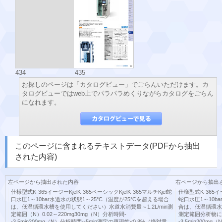
434
435
お探しのページは「カタログビュー」でごらんいただけます。カ
タログビューではweb上でパラパラめくりながらカタログをごらん
になれます。
このページに含まれるテキストデータ(PDFから抽出
された内容)
左ページから抽出された内容
右ページから抽出
仕様型式K-365イージーKjelK-365ベーシックKjelK-365マルチKjel蛇
仕様型式K-365イー
口水圧1～10bar水道水の状態1～25°C（温度が25°Cを超える場合
蛇口水圧1～10b
は、低温循環水槽を使用してください）水道水消費量～1.2L/min測
合は、低温循環水槽
定範囲（N）0.02～220mg30mg（N）分析時間-
測定範囲分析物による
-3.5min200mg（N）分析時間--5min測定の再現性<0.8%（絶対量
-3.5min200