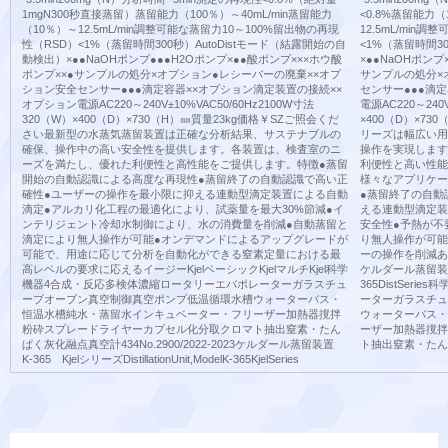
1mgN300秒直接蒸留）蒸留能力（100％）～40mL/min蒸留能力
<0.8%蒸留能力（
（10％）～12.5mL/min調整可能な蒸留力10～100%留出物の再現
12.5mL/min
性（RSD）<1%（蒸留時間300秒）AutoDistモード（結露開始の自
<1%（蒸留時間3
動検出）×●●NaOHポンプ●●●H2Oポンプ×●●酸ポンプ×××ホウ酸
×●●NaOHポンプ
ポンプ××●サンプルの処分×オプション●レシーバーの廃棄××オプ
サンプルの処分×
ション安全センサー●●●滴定容器××オプション滴定装置の接続××
センサー●●●滴
オプション電源AC220～240V±10%VAC50/60Hz2100W寸法
電源AC220～240
320（W）×400（D）×730（H）㎜質量23kg価格￥SZご照会くだ
×400（D）×73
さい最新型の水蒸気蒸留装置は正確な分析結果、サステナブルの
リーズは幅広い用
確保、操作中の高い安全性を提供します。各装置は、検査室のニ
操作を実現します
ーズを満たし、優れた利便性と高性能をご提供します。特徴●蒸留
利便性と高い性能
開始の自動認識による高度な再現性●蒸留終了の自動認識で高い正
様々なアプリケー
確性●ユーザーの操作を最小限に抑える連動型滴定装置による自動
●蒸留終了の自動
滴定●アルカリ化工程の最適化により、試薬量を最大30%節減●イ
える連動型滴定装
ンテリジェント冷却水制御により、水の消費量を削減●自動蒸留と
安全性●予熱が不
滴定により無人操作が可能●オンデマンドによるアップグレードが
り無人操作が可能
可能で、用途に応じて分析を自動化ができる窒素定量における最
ーの操作を削減あ
高レベルの要求に応えるイージーKjelベーシックKjelマルチKjel科学
ケルダール蒸留装置 K-3
機器4合成・反応多検体濃縮ロータリーエバポレーターガラスチュ
365DistSe
ーブオーブン真空制御真空ポンプ低温循環水槽ウォーターバス・
ーターガラスチュ
恒温水槽純水・蒸留水インキュベーター・フリーザー加熱器撹拌
ウォーターバス・
粉砕スプレードライヤーカプセル化分取クロマト抽出窒素・たん
ーザー加熱器撹拌
ぱく灰化融点真空計434No.2900/2022-2023ケルダール蒸留装置
ト抽出窒素・たんぱく
K-365 KjelシリーズDistillationUnit,ModelK-365KjelSeries