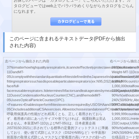
お探しのページは「カタログビュー」でごらんいただけます。カ
タログビューではweb上でパラパラめくりながらカタログをごらん
になれます。
このページに含まれるテキストデータ(PDFから抽出
された内容)
左ページから抽出された内容
右ページから抽出
37Nomatterhowhighqualityarespiratoris,itcannoteﬀectivelyprotectawearerifitisnotworn
38Speciﬁcations
11DandMT-
Weight-MT-11Dco
05UcomplywiththestandardquantitativeﬁttestdeﬁnedintheJapaneseIndustrialStandard(JI
(ratiomeasurement
ﬁttingrespiratorssuchasdisposableparticulaterespirators(ex:N95,DS2)andhalf-
9,999,999count/c
face/full-
1,000,000totalﬂow
facereusablerespirators.Itdeterminesﬁtfactorsandleakageratesbymeasuringandcompari
232Coutput,USBc
11DusesCondensationNucleusCounter(CNC),andthemodelMT-
90%rh(withoutcon
05UusesOpticalParticleCounter(OPC).
240V,50/60Hz,Abo
<Features>EnablestoperformﬁttestexercisesrequiredbyUSOSHAandISO*CanadaModel
08MT-05Uopticalp
05CincludesadditionalCSAexercises.AllowstochoosestandaloneorPCmode*Upto4instrum
(ratiomeasurement
呼吸用保護具の性能がどれ程高くとも、正しく着用されておら
9,999,999countle
ず、着用者の顔にあったサイズや形でなければ、保護効果は見込
1,000,0001L/minle
めません。本装置MT-11DおよびMT-05Uは、日本産業企画
232Coutput,USBc
JIST8150:2021に示されている標準の定量的フィットテストに準拠
90%rh(withoutcon
しており、使い捨て式防じんマスク（DS2やN95など）や半面形/
240V,50/60Hz,Abo
前面形の取替え式防じんマスクなど密着度の高いマスクの顔への
仕様品目コード型