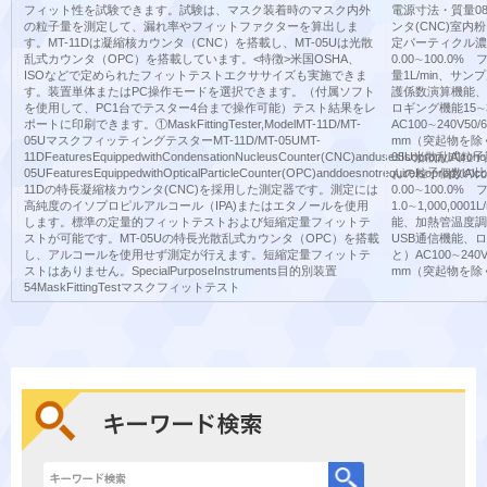
フィット性を試験できます。試験は、マスク装着時のマスク内外
電源寸法・質量080
の粒子量を測定して、漏れ率やフィットファクターを算出しま
ンタ(CNC)室
す。MT-11Dは凝縮核カウンタ（CNC）を搭載し、MT-05Uは光散
定パーティクル濃度範
乱式カウンタ（OPC）を搭載しています。<特徴>米国OSHA、
0.00∼100.0%
ISOなどで定められたフィットテストエクササイズも実施できま
量1L/min、サン
す。装置単体またはPC操作モードを選択できます。（付属ソフト
護係数演算機能、R
を使用して、PC1台でテスター4台まで操作可能）テスト結果をレ
ロギング機能15∼
ポートに印刷できます。①MaskFittingTester,ModelMT-11D/MT-
AC100∼240V50
05UマスクフィッティングテスターMT-11D/MT-05UMT-
mm（突起物を除く）
11DFeaturesEquippedwithCondensationNucleusCounter(CNC)andusesIsopropylAlcoholor
05U光散乱式粒
05UFeaturesEquippedwithOpticalParticleCounter(OPC)anddoesnotrequireIsopropylAlc
んの粒子個数の比率
11Dの特長凝縮核カウンタ(CNC)を採用した測定器です。測定には
0.00∼100.
高純度のイソプロピルアルコール（IPA)またはエタノールを使用
1.0∼1,000,
します。標準の定量的フィットテストおよび短縮定量フィットテ
能、加熱管温度調
ストが可能です。MT-05Uの特長光散乱式カウンタ（OPC）を搭載
USB通信機能、ロ
し、アルコールを使用せず測定が行えます。短縮定量フィットテ
と）AC100∼240V
ストはありません。SpecialPurposeInstruments目的別装置
mm（突起物を除く
54MaskFittingTestマスクフィットテスト
キーワード検索