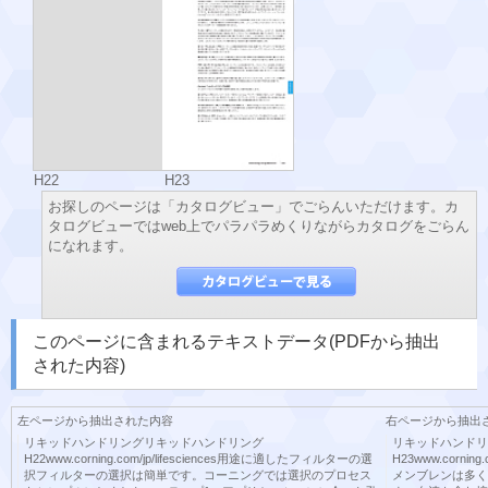
H22
H23
お探しのページは「カタログビュー」でごらんいただけます。カ
タログビューではweb上でパラパラめくりながらカタログをごらん
になれます。
このページに含まれるテキストデータ(PDFから抽出
された内容)
左ページから抽出された内容
右ページから抽出
リキッドハンドリングリキッドハンドリング
リキッドハンドリ
H22www.corning.com/jp/lifesciences用途に適したフィルターの選
H23www.cornin
択フィルターの選択は簡単です。コーニングでは選択のプロセス
メンブレンは多く