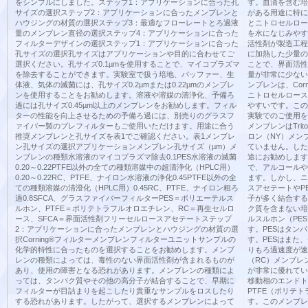
をシンプルにしました。ステップ1：アプリケーションに合った孔
す。血清を含む培
サイズの選択ステップ2：アプリケーションに合ったメンブレンと
がある用途に特に
ハウジングの材質の選択ステップ3：最適なフローレートとろ過液
とニトロセルロー
量のメンブレン直径の選択ステップ4：アプリケーションに合った
を水になじみやす
フィルターデザインの選択ステップ1：アプリケーションに合った
活性剤が製造工程
孔サイズの選択孔サイズはアプリケーションや目的に合わせてご
に加熱した少量の
選択ください。孔サイズ0.1µmを使用することで、マイコプラズマ
ことで、界面活性
を除去することができます。実験室で扱う培地、バッファー、生
量が非常に少ない
体液、気体の滅菌には、孔サイズ0.2µmまたは0.22µmのメンブレ
ンブレンは、Cor
ンを使用することをお勧めします。溶液や溶媒の清浄化、予備ろ
ニトロセルロース
過には孔サイズ0.45µm以上のメンブレンをお勧めします。フィル
やすいです。この
ターの性能を向上させるための予備ろ過には、別売りのグラスフ
実験でのご使用を
ァイバー製のプレフィルターもご使用いただけます。用途に合う
メンブレンはTri
推奨メンブレンと孔サイズを表1でご確認ください。表1メンブレ
ロン（NY）メン
ン孔サイズの選択アプリケーションメンブレン孔サイズ（µm）メ
ていません。した
ンブレンの種類水溶液のマイコプラズマ除去0.1PES水溶液の滅菌
途にお勧めします
0.20～0.22PTFE以外の全ての種類溶媒中の超清浄化（HPLC用）
で、アルコールや
0.20～0.22RC、PTFE、ナイロン水溶液の浄化0.45PTFE以外の全
ます。しかし、ニ
ての種類溶媒の清澄化（HPLC用）0.45RC、PTFE、ナイロン粗ろ
スアセテートやP
過0.8SFCA、グラスファイバーフィルターPES＝ポリエーテルス
子が多く結合する
ルホン、PTFE＝ポリテトラフルオロエチレン、RC＝再生セルロ
ク質を含まない培
ース、SFCA＝界面活性剤フリーセルロースアセテートステップ
ルスルホン（PE
2：アプリケーションに合ったメンブレンとハウジングの材質の選
す。PESはタン
択Corning®フィルターメンブレンフィルターユニットサンプルの
す。PESはまた
化学的特性に合ったものを選択することをお勧めします。メンブ
りもろ過速度が速
レンの種類によっては、毒性のない界面活性剤が含まれるものが
（RC）メンブレ
あり、使用の障害となる恐れがあります。メンブレンの種類によ
が非常に優れてい
っては、タンパク質やその他の高分子が結合することで、早期に
移動相のエンドト
フィルターが目詰まりを起こしたり貴重なサンプルをロスしたり
PTFE（ポリテ
する恐れがあります。したがって、選択するメンブレンによって
す。このメンブレ