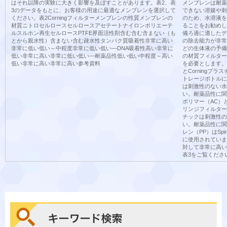
はそれ以降の実験に大きく影響を及ぼすことがあります。表2、表
メンブレンは耐薬
3のデータをもとに、お客様の用途に最適なメンブレンを選択して
できない溶媒や刺
ください。表2Corningフィルターメンブレンの性質メンブレンの
のため、水溶液を
材質ニトロセルロースセルロースアセテートナイロンポリエーテ
ることをお勧めし
ルスルホン再生セルロースPTFE界面活性剤含む含む含まない（も
備ろ過に適したデ
とから親水性）含まない含む疎水性タンパク質吸着性非常に高い
の除去能力が非常
非常に低い低い～中程度非常に低い低い―DNA吸着性高い非常に
どの生体液の予備
低い非常に高い非常に低い低い―耐薬品性低い低い中程度～高い
の材質フィルター
低い非常に高い非常に高い参考資料
を必要とします。
とCorning
トレージボトルに
は刺激性のない水
い。耐薬品性に関
ポリマー（AC）と
リンジフィルター
チックは刺激性の
い。耐薬品性に関
レン（PP）はSp
に使用されていま
対して非常に高い
表3をご覧くださ