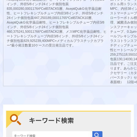
インチ、外径5/8インチ24インチ個別包装
ボトル用トランス
835,000280,00011764*CellSTACK5層、AseptiQuikG化学薬品耐
MPC、内径38
性、ヒートフレキシブルチューブ内径3/8インチ、外径5/8インチ
ストマーチューブ個別
24インチ個別包装447,250189,00011765*CellSTACK10層、
ローラーボトル標
AseptiQuikG化学薬品耐性、ヒートフレキシブルチューブ内径3/8
理、滅菌済み個別包装
インチ、外径5/8インチ24インチ個別包装
ンスファーキャッ
460,375241,50011766*CellSTACK2層、メスMPC化学薬品耐性、ヒ
チューブ、0.2
ートフレキシブルチューブ内径3/8インチ、外径5/8インチ24イン
ールフレキシブルチュ
チ個別包装829,925239,400MPC=メディカルプラスチックカプラ
ラスコトランスフ
ー*最小発注数量10ケースの受注発注品です。
チディップチュー
性ヒートシールフ
259,275118,55
包装130,1403
注品です。ご注文
ります。あらかじめご
クセサリー（カタログ
パースタック）セ
表面積） 12段=6,0
キーワード検索