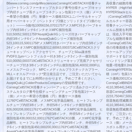
B6www.corning.com/jp/lifesciencesCorning®CellSTACK®培養チャ
高収量の細胞培養
ンバートランスファーキャップカタログ番号仕様チューブ/キャッ
HYPER（HighY
プ内径チューブ長チューブコネクション包装1ケース（個）メーカ
HYPERStac
ー希望小売価格（円）単価ケース価格3324ユニバーサルキャップ
（CorningCell
用オーバーキャップ（ベントタイプ2個とソリッドタイプ1個のセ
ルカルチャー容器）
ット）―――5個/包10056156,07011757*メスMPC付きバーブキャ
培養チャンバーの
ップ内径3/8インチ6インチオスMPC個別包装
ィルム技術を利用す
510,50052,50011759*AseptiQuik®Gシリーズ付きバーブキャップ
は、現在入手可能
内径3/8インチ6インチAseptiQuikGシリーズ個別包装
ブルな細胞培養容
523,100115,50011758*メスMPC付きバーブキャップ内径3/8インチ
−CorningCe
24インチオスMPC個別包装512,60063,0003718CellSTACKスクリ
倍の培養面積を実
ューキャップベントアクセサリー、チューブと50㎜疎水性
スケールアップが
PVDF0.2µmベントフィルター付き3/8インチ3インチ―個別包装
サポートする2つ
510,00050,0003719CellSTACKスクリューキャップ充填アクセサリ
−ハンドリング装
ーチューブ付き3/8インチ15インチFLL個別包装56,40032,000FLL
地量−培地量0.2
＝メスルアーロック、MPC＝メディカルプラスチックカプラー、
CorningHYP
MLL＝オスルアーロック*受注発注品です。ご注文いただいてから
積（cm²）包装
お届けするまでにお時間がかかります。予めご了承ください。
ース価格20012Co
AseptiQuikはColderProductsCompanyの登録商標です。
CorningCellB
CorningCellSTACK培養チャンバーアッセンブリ済みクローズドシ
4110,385441,5
ステムカタログ番号仕様チュービングチューブ長包装1ケース
容器CorningCe
（個）メーカー希望小売価格（円）単価ケース価格
2233,750467,5
11760*CellSTACK2層、メスMPC化学薬品耐性、ヒートフレキシブ
容器無処理滅菌済み
ルチューブ内径3/8インチ、外径5/8インチ6インチ個別包装
4110,385441,5
826,000208,00011761*CellSTACK5層、メスMPC化学薬品耐性、ヒ
容器無処理滅菌済み18
ートフレキシブルチューブ内径3/8インチ、外径5/8インチ6インチ
です。ご注文いた
個別包装438,000152,00011762*CellSTACK10層、メスMPC化学薬
す。予めご了承く
品耐性、ヒートフレキシブルチューブ内径3/8インチ、外径5/8イン
ース（個）メーカ
チ6インチ個別包装450,000200,00011763*CellSTACK2層、
スボトル用チュー
AseptiQuikG化学薬品耐性、ヒートフレキシブルチューブ内径3/8
18インチチューブ滅