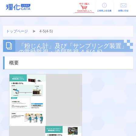
ご利用上の
お問い合せ
注意
トップページ
4-5(4-5)
「粉じん計」及び「サンプリング装置」
の常時監視・遠隔監視 4-5(4-5)
概要