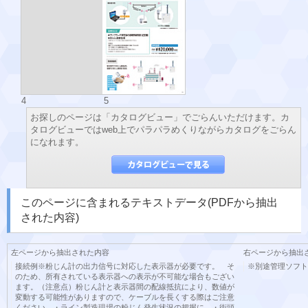
4
5
お探しのページは「カタログビュー」でごらんいただけます。カ
タログビューではweb上でパラパラめくりながらカタログをごらん
になれます。
このページに含まれるテキストデータ(PDFから抽出
された内容)
左ページから抽出された内容
右ページから抽出
接続例※粉じん計の出力信号に対応した表示器が必要です。 そ
※別途管理ソフトの
のため、所有されている表示器への表示が不可能な場合もござい
ます。（注意点）粉じん計と表示器間の配線抵抗により、数値が
変動する可能性がありますので、ケーブルを長くする際はご注意
ください。・ライン製造現場の粉じん発生状況の把握に。・街頭