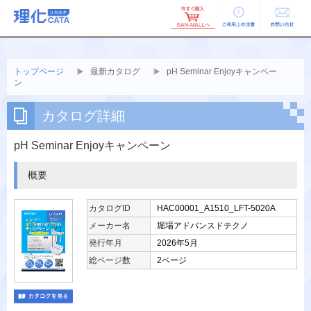
ご利用上の
お問い合せ
注意
トップページ
最新カタログ
pH Seminar Enjoyキャンペー
ン
カタログ詳細
pH Seminar Enjoyキャンペーン
概要
カタログID
HAC00001_A1510_LFT-5020A
メーカー名
堀場アドバンスドテクノ
発行年月
2026年5月
総ページ数
2ページ