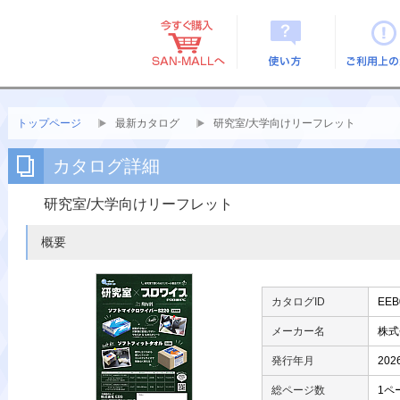
使い方
ご利用上
トップページ
最新カタログ
研究室/大学向けリーフレット
カタログ詳細
研究室/大学向けリーフレット
概要
カタログID
EEB
メーカー名
株式
発行年月
20
総ページ数
1ペ