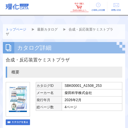
ご利用上の
お問い合せ
注意
トップページ
最新カタログ
合成・反応装置ケミストプラ
ザ
カタログ詳細
合成・反応装置ケミストプラザ
概要
カタログID
SBK00001_A1508_253
メーカー名
柴田科学株式会社
発行年月
2026年2月
総ページ数
4ページ