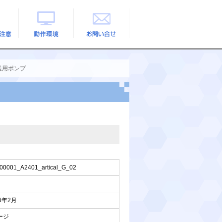
の注意
動作環境
お問い合せ
送用ポンプ
00001_A2401_artical_G_02
26年2月
ージ