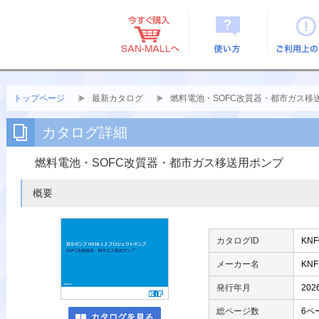
使い方
ご利用上
トップページ
最新カタログ
燃料電池・SOFC改質器・都市ガス移
カタログ詳細
燃料電池・SOFC改質器・都市ガス移送用ポンプ
概要
カタログID
KNF
メーカー名
KNF
発行年月
20
総ページ数
6ペ