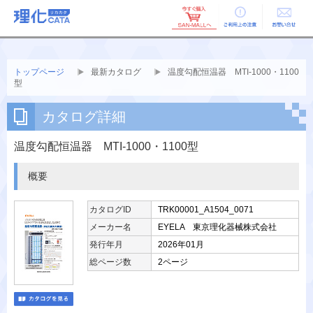
ご利用上の
お問い合せ
注意
トップページ
最新カタログ
温度勾配恒温器 MTI-1000・1100
型
カタログ詳細
温度勾配恒温器 MTI-1000・1100型
概要
カタログID
TRK00001_A1504_0071
メーカー名
EYELA 東京理化器械株式会社
発行年月
2026年01月
総ページ数
2ページ