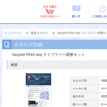
使い方
ご利用上
トップページ
最新カタログ
Vazyme RNA-seq ライブラリー調整
カタログ詳細
Vazyme RNA-seq ライブラリー調整キット
概要
カタログID
YMS
メーカー名
ヤマ
発行年月
202
総ページ数
2ペ