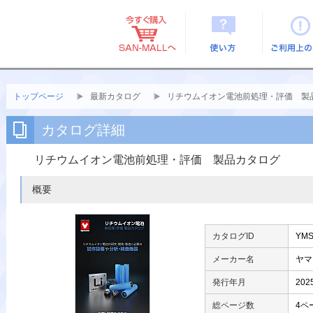
使い方
ご利用上
トップページ
最新カタログ
リチウムイオン電池前処理・評価 製
カタログ詳細
リチウムイオン電池前処理・評価 製品カタログ
概要
カタログID
YMS
メーカー名
ヤマ
発行年月
20
総ページ数
4ペ